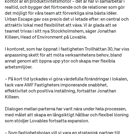
kontor är en produktivitetsmotor – det är här vi samarbetar i
realtid, och bygger det förtroende och de relationer som gör
det möjligt för våra team att förverkliga sina bästa idéer.
Urban Escape gav oss precis det vi letade efter: en central och
attraktiv lokal med flexibilitet att växa. Vi är glada att se
teamet trivas i sitt nya Stockholmshem, säger Jonathan
Killeen, Head of Environment på Lovable.
I kontoret, som har öppnat i fastigheten Trollhättan 30, har viss
anpassning skett för att möta verksamhetens behov, bland
annat genom att öppna upp ytor och skapa mer flexibla
arbetsmiljöer.
– På kort tid lyckades vi göra värdefulla förändringar i lokalen,
tack vare AMF Fastigheters imponerande snabbhet,
effektivitet och positiva inställning, fortsätter Jonathan
Killeen.
Dialogen mellan parterna har varit nära under hela processen,
med målet att skapa en långsiktigt hållbar och flexibel lösning
som stödjer Lovables fortsatta expansion.
– Som fastighetsbolag vill vi vara en strategisk partner till