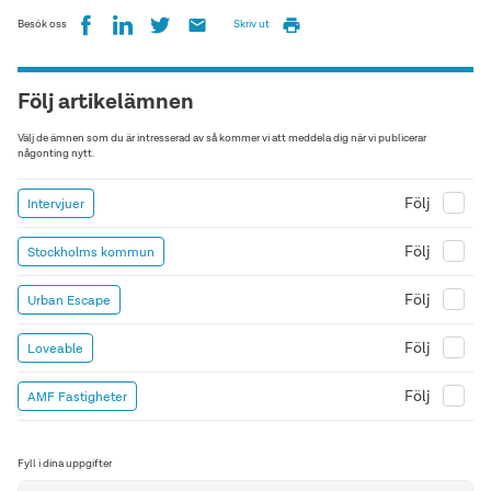
Besök oss
Skriv ut
Följ artikelämnen
Välj de ämnen som du är intresserad av så kommer vi att meddela dig när vi publicerar
någonting nytt.
Följ
Intervjuer
Följ
Stockholms kommun
Följ
Urban Escape
Följ
Loveable
Följ
AMF Fastigheter
Fyll i dina uppgifter