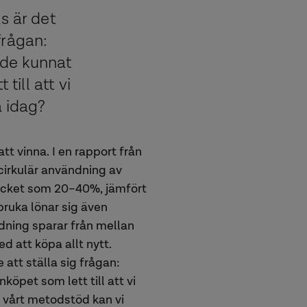
s är det
 frågan:
ade kunnat
till att vi
a idag?
t vinna. I en rapport från
cirkulär användning av
ycket som 20–40%, jämfört
bruka lönar sig även
edning sparar från mellan
d att köpa allt nytt.
 att ställa sig frågan:
köpet som lett till att vi
 vårt metodstöd kan vi