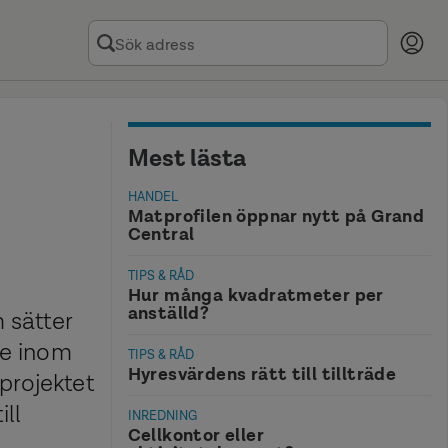
Mest lästa
HANDEL
Matprofilen öppnar nytt på Grand
Central
TIPS & RÅD
Hur många kvadratmeter per
anställd?
m sätter
re inom
TIPS & RÅD
Hyresvärdens rätt till tillträde
projektet
ill
INREDNING
Cellkontor eller