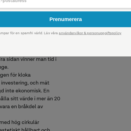
 verksamheten förändrats
flexibiliteten
öga krav ska kunna
lära processerna är att
nns, planera för
på begagnatmarknaden
ra sidan vinner man tid i
nge.
ägen för kloka
r investering, och mät
ngd inte ekonomisk. En
la sitt värde i mer än 20
vara en bråkdel av
t med hög cirkulär
stetiskt hållbart och