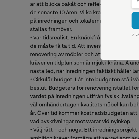
är att blicka bakåt och reflektera över hur
de senaste 10 åren. Vilka krav har ställts på 
på inredningen och lokalerna? Minst lika h
ställas framöver.
• Var tidsrealist. En knäckfråga för de cirku
de måste få ta tid. Att inventera vad som fi
renovering av möbler och att hålla utkik 
kräver en tidplan som är mjuk i knäna. Å and
nästa led, när inredningen faktiskt håller lä
• Cirkulär budget. Låt inte budgeten stå i v
beslut. Budgetera för renovering istället fö
värdet på inredningen utifrån fysisk livslä
väl omhändertagen kvalitetsmöbel kan behål
år. Över tid kommer kostnadsbudgeten att 
vad avskrivningar motsvarar vid nyinköp.
• Välj rätt – och noga. Ett inredningsprojek
ambition kräver förmåga att se vad som är e