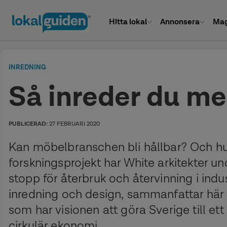
Hitta lokal
Annonsera
Mag
INREDNING
Så inreder du m
PUBLICERAD:
27 FEBRUARI 2020
Kan möbelbranschen bli hållbar? Och hur 
forskningsprojekt har White arkitekter und
stopp för återbruk och återvinning i indu
inredning och design, sammanfattar här d
som har visionen att göra Sverige till ett
cirkulär ekonomi.