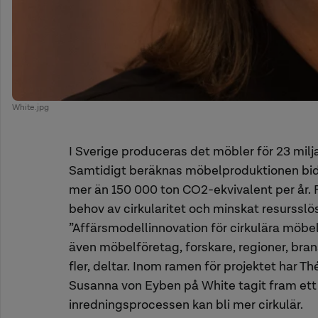
White.jpg
I Sverige produceras det möbler för 23 milj
Samtidigt beräknas möbelproduktionen bid
mer än 150 000 ton CO2-ekvivalent per år. 
behov av cirkularitet och minskat resursslö
”Affärsmodellinnovation för cirkulära möbel
även möbelföretag, forskare, regioner, bra
fler, deltar. Inom ramen för projektet har T
Susanna von Eyben på White tagit fram ett
inredningsprocessen kan bli mer cirkulär.