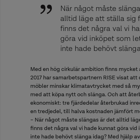
När något måste slänga
alltid läge att ställa sig
finns det några val vi h
göra vid inköpet som lett 
inte hade behövt släng
Med en hög cirkulär ambition finns mycket at
2017 har samarbetspartnern RISE visat att 
möbler minskar klimatavtrycket med så m
med att köpa nytt och slänga. Och att åter
ekonomiskt: tre fjärdedelar återbrukad inr
en tredjedel, till halva kostnaden jämfört me
– När något måste slängas är det alltid läge
finns det några val vi hade kunnat göra vid in
inte hade behövt slänga idag? Med hjälp av