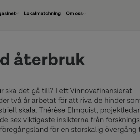
asinet
Lokalmatchning
Om oss
ed återbruk
ska det gå till? I ett Vinnovafinansierat
er två år arbetat för att riva de hinder so
striell skala. Thérèse Elmquist, projektleda
e sex viktigaste insikterna från forsknings
 föregångsland för en storskalig övergång t