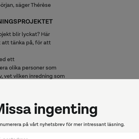
början, säger Thérèse
DNINGSPROJEKTET
jekt blir lyckat? Här
 att tänka på, för att
med ett
dera olika personer som
, vet vilken inredning som
a för flytt och hur
nredningen. Att
arenhet och vana
k är en god förutsättning
 se bortom dagens behov –
an vara svårt. Ett knep