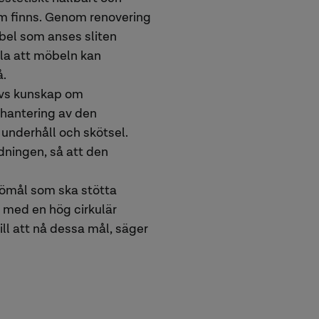
om finns. Genom renovering
el som anses sliten
lla att möbeln kan
å.
ävs kunskap om
, hantering av den
underhåll och skötsel.
dningen, så att den
jömål som ska stötta
 med en hög cirkulär
ill att nå dessa mål, säger