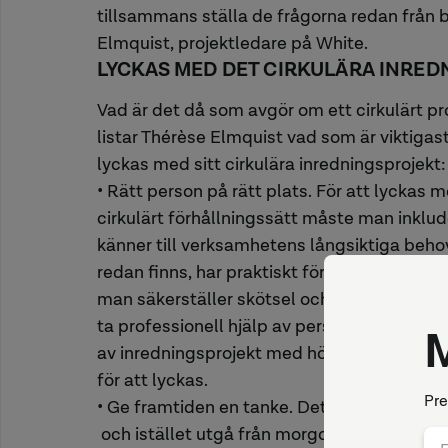
tillsammans ställa de frågorna redan från 
Elmquist, projektledare på White.
LYCKAS MED DET CIRKULÄRA INRE
Vad är det då som avgör om ett cirkulärt pro
listar Thérèse Elmquist vad som är viktigast
lyckas med sitt cirkulära inredningsprojekt:
• Rätt person på rätt plats. För att lyckas 
cirkulärt förhållningssätt måste man inklu
känner till verksamhetens långsiktiga behov
redan finns, har praktiskt förmåga att planer
man säkerställer skötsel och underhåll av i
ta professionell hjälp av personer med erf
av inredningsprojekt med hög andel återbru
för att lyckas.
• Ge framtiden en tanke. Det är viktigt att
och istället utgå från morgondagens. Det k