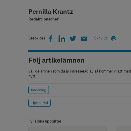
Pernilla Krantz
Redaktionschef
Besök oss
Skriv ut
Följ artikelämnen
Välj de ämnen som du är intresserad av så kommer vi att medd
nytt.
Inredning
Tips & Råd
Fyll i dina uppgifter