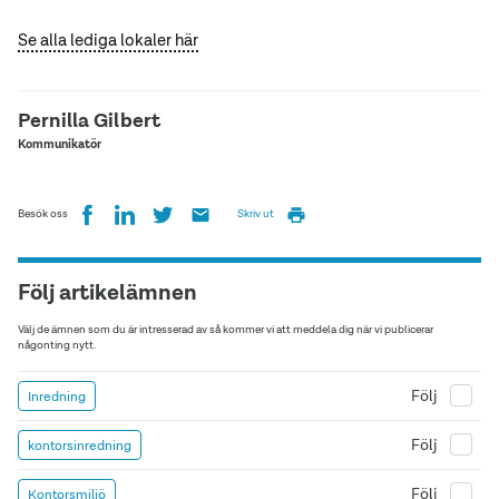
Se alla lediga lokaler här
Pernilla Gilbert
Kommunikatör
Besök oss
Skriv ut
Följ artikelämnen
Välj de ämnen som du är intresserad av så kommer vi att meddela dig när vi publicerar
någonting nytt.
Följ
Inredning
Följ
kontorsinredning
Följ
Kontorsmiljö