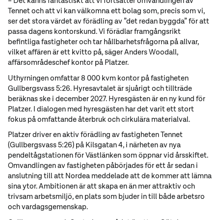
– Det känns fantastiskt att vi fortsätter omvandlingen av
Tennet och att vi kan välkomna ett bolag som, precis som vi,
ser det stora värdet av förädling av ”det redan byggda” för att
passa dagens kontorskund. Vi förädlar framgångsrikt
befintliga fastigheter och tar hållbarhetsfrågorna på allvar,
vilket affären är ett kvitto på, säger Anders Woodall,
affärsområdeschef kontor på Platzer.
Uthyrningen omfattar 8 000 kvm kontor på fastigheten
Gullbergsvass 5:26. Hyresavtalet är sjuårigt och tillträde
beräknas ske i december 2027. Hyresgästen är en ny kund för
Platzer. I dialogen med hyresgästen har det varit ett stort
fokus på omfattande återbruk och cirkulära materialval.
Platzer driver en aktiv förädling av fastigheten Tennet
(Gullbergsvass 5:26) på Kilsgatan 4, i närheten av nya
pendeltågstationen för Västlänken som öppnar vid årsskiftet.
Omvandlingen av fastigheten påbörjades för ett år sedan i
anslutning till att Nordea meddelade att de kommer att lämna
sina ytor. Ambitionen är att skapa en än mer attraktiv och
trivsam arbetsmiljö, en plats som bjuder in till både arbetsro
och vardagsgemenskap.