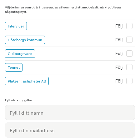
Välj de ämnen som du är intresserad av så kommer vi att meddela dig när vi publicerar
någonting nytt.
Följ
Intervjuer
Följ
Göteborgs kommun
Följ
Gullbergsvass
Följ
Tennet
Följ
Platzer Fastigheter AB
Fyll i dina uppgifter