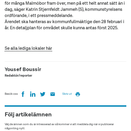
för många Malmöbor fram över, men på ett helt annat sätt än i
dag, säger Katrin Stjernfeldt Jammeh (S), kommunstyrelsens
ordförande, i ett pressmeddelande.
Ärendet ska hanteras av kommunfullmäktige den 28 februari i
år. En detaljplan för området skulle kunna antas först 2025.
Se alla lediga lokaler här
Yousef Boussir
Redaktör/reporter
Besök oss
Skriv ut
Följ artikelämnen
Välj de ämnen som du är intresserad av så kommer vi att meddela dig när vi publicerar
någonting nytt.