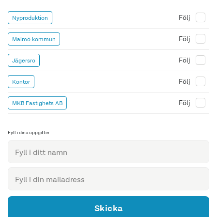
Följ
Nyproduktion
Följ
Malmö kommun
Följ
Jägersro
Följ
Kontor
Följ
MKB Fastighets AB
Fyll i dina uppgifter
Skicka