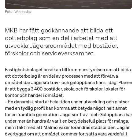
Foto: Wikipedia
MKB har fått godkännande att bilda ett
dotterbolag som en del i arbetet med att
utveckla Jägersroområdet med bostäder,
förskolor och serviceverksamhet.
Fastighetsbolaget ansökan till kommunstyrelsen om att bilda
ett dotterbolag är en del av processen med att förvärva
området där Jägersro trav- och galoppbana finns i dag. Planen
är att bygga 3 400 bostäder, skola och förskolor, lokaler för
kontor och handel i området.
- En dynamisk stad är hela tiden under utveckling och platser
med en tydlig profil kan komma att betyda något helt annat
för en framtida generation. Jägersro Trav- och Galoppbana har
under mer än hundra år varit en betydelsefull plats för många,
men i takt med att Malmö växer förändras stadsbilden. Jag är
övertygad om att området kommer fortsätta vara värdefullt