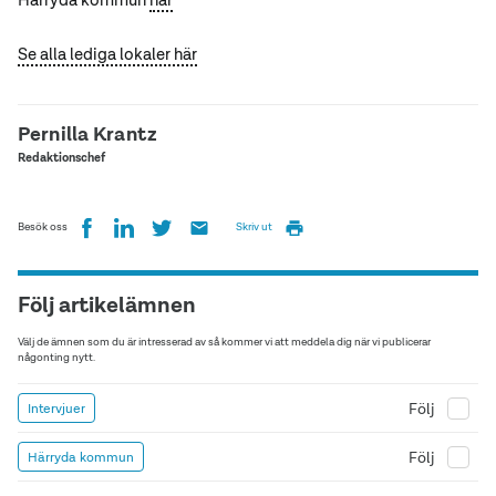
Se alla lediga lokaler här
Pernilla Krantz
Redaktionschef
Besök oss
Skriv ut
Följ artikelämnen
Välj de ämnen som du är intresserad av så kommer vi att meddela dig när vi publicerar
någonting nytt.
Följ
Intervjuer
Följ
Härryda kommun