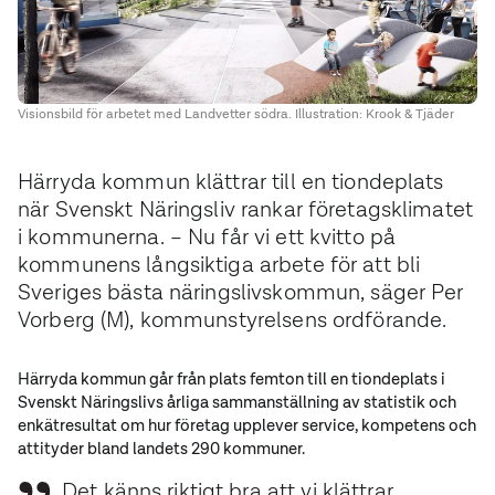
Visionsbild för arbetet med Landvetter södra. Illustration: Krook & Tjäder
Härryda kommun klättrar till en tiondeplats
när Svenskt Näringsliv rankar företagsklimatet
i kommunerna. – Nu får vi ett kvitto på
kommunens långsiktiga arbete för att bli
Sveriges bästa näringslivskommun, säger Per
Vorberg (M), kommunstyrelsens ordförande.
Härryda kommun går från plats femton till en tiondeplats i
Svenskt Näringslivs årliga sammanställning av statistik och
enkätresultat om hur företag upplever service, kompetens och
attityder bland landets 290 kommuner.
Det känns riktigt bra att vi klättrar,