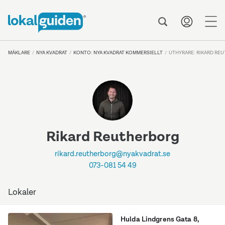
me
MÄKLARE
NYA KVADRAT
KONTO: NYA KVADRAT KOMMERSIELLT
UTHYRARE: RIKARD RE
Rikard Reutherborg
rikard.reutherborg@nyakvadrat.se
073-081 54 49
Lokaler
Hulda Lindgrens Gata 8
,