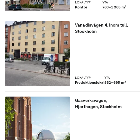
LOKALTYP
YTA
Kontor
763–1 063 m²
Vanadisvägen 4
,
Inom tull
,
Stockholm
Flexibel yta som kan
inrymma, bil fölförsäljning
med kontor och lager m.m.
Lokalerna ligger i ett stort
garage med 2,30 m i
takhöjd
LOKALTYP
YTA
Produktionslokal
562–695 m²
Gasverksvägen
,
Hjorthagen
, Stockholm
Stockholms mest unika
byggnad i Gasverket