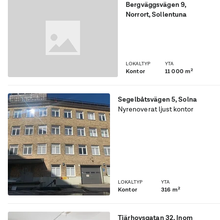
Bergväggsvägen 9
,
Norrort
, Sollentuna
Hårdjord mark med
staket runt. Uthyres i 1
till 2år för uppställning.
250kr/kvm
LOKALTYP
YTA
Kontor
11 000 m²
Segelbåtsvägen 5
,
Solna
Nyrenoverat ljust kontor
med egen Altan och
sjöutsikt. 10 rum i olika
storlekar.
LOKALTYP
YTA
Kontor
316 m²
Tjärhovsgatan 32
,
Inom