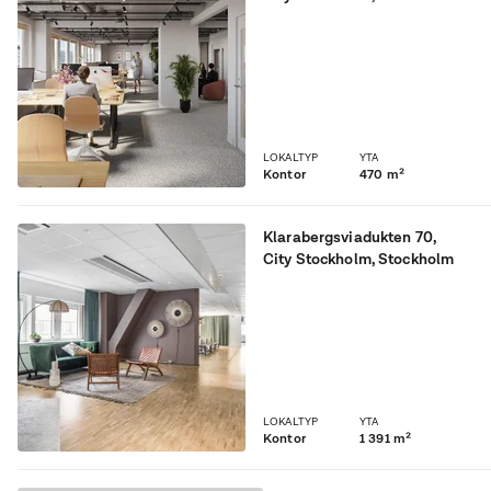
Smart hörnvåning
supercentralt
LOKALTYP
YTA
Kontor
470 m²
Klarabergsviadukten 70
,
City Stockholm
, Stockholm
Stor lokal mittemot
Centralen
LOKALTYP
YTA
Kontor
1 391 m²