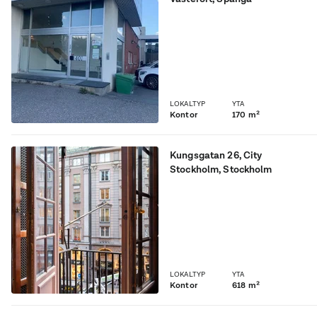
Fint litet ljust kontor med
blandad planlösning. Hyra
25.000kr/månad + moms
LOKALTYP
YTA
Kontor
170 m²
Kungsgatan 26
,
City
Stockholm
, Stockholm
Representativt kontor mitt
på Kungsgatan med
balkong och flaggstång
LOKALTYP
YTA
Kontor
618 m²