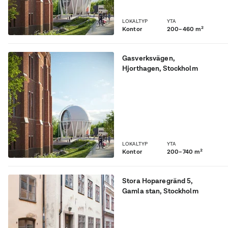
LOKALTYP
YTA
Kontor
200–460 m²
Gasverksvägen
,
Hjorthagen
, Stockholm
Stockholms mest unika
byggnad i Gasverket
LOKALTYP
YTA
Kontor
200–740 m²
Stora Hoparegränd 5
,
Gamla stan
, Stockholm
Charmigt kontor på bra
adress i Gamla Stan!