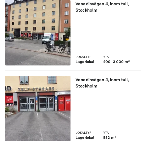
Vanadisvägen 4
,
Inom tull
,
Stockholm
Stort garage som går att
dela av till olika ytor
beroende på kunds krav
och behov.
LOKALTYP
YTA
Lagerlokal
400–3 000 m²
Vanadisvägen 4
,
Inom tull
,
Stockholm
Egen lokal med många
olika möjligheter. Lokalen
har en egen låsbar dörr.
LOKALTYP
YTA
Lagerlokal
552 m²