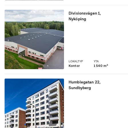
Divisionsvägen 1
,
Nyköping
Granne med Skavsta
Flygplats i helt nybyggda
lokaler som passar hotell,
kontor eller vandrarhem
LOKALTYP
YTA
Kontor
1 540 m²
Humblegatan 22
,
Sundbyberg
Lokal med egen entré ca
150kvm reception och ca
900kvm öppen yta, 3m
takhöjd.