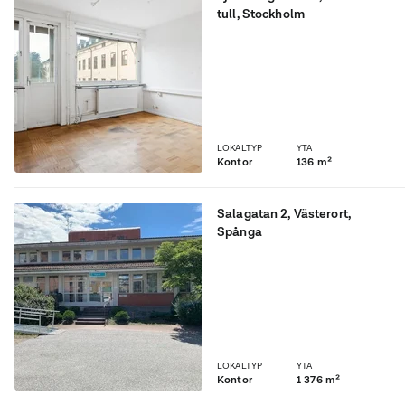
tull
, Stockholm
Möjlighet att hyra trevlig
kontorslokal på
Södermalm!
LOKALTYP
YTA
Kontor
136 m²
Salagatan 2
,
Västerort
,
Spånga
Egen fastighet i två plan
med inhägnad tomt om ca
4 000 kvm. Egen
parkeringsyta.
LOKALTYP
YTA
Kontor
1 376 m²