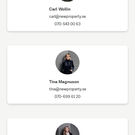
Carl Wollin
carl@newproperty.se
070-543 00 63
Tina Magnuson
tina@newproperty.se
070-699 61 20