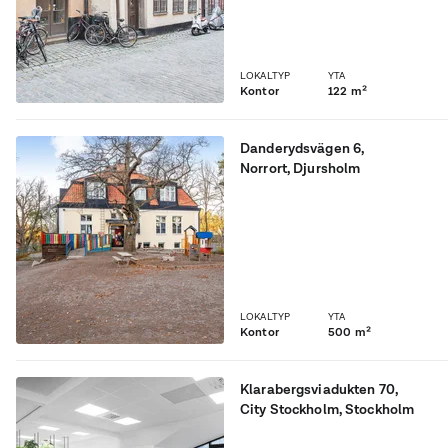
LOKALTYP
YTA
Kontor
122 m²
Danderydsvägen 6
,
Norrort
, Djursholm
Verksamhetslokaler
centralt i Djursholm
LOKALTYP
YTA
Kontor
500 m²
Klarabergsviadukten 70
,
City Stockholm
, Stockholm
Centralt kontor nära T-