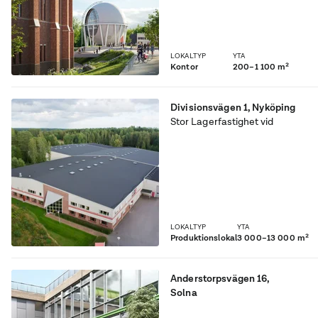
LOKALTYP
YTA
Kontor
200–1 100 m²
Divisionsvägen 1
,
Nyköping
Stor Lagerfastighet vid
Skavsta flygplats. Stora p-ytor
i anslutning till fastigheten.
LOKALTYP
YTA
Produktionslokal
3 000–13 000 m²
Anderstorpsvägen 16
,
Solna
Nyrenoverat garage som