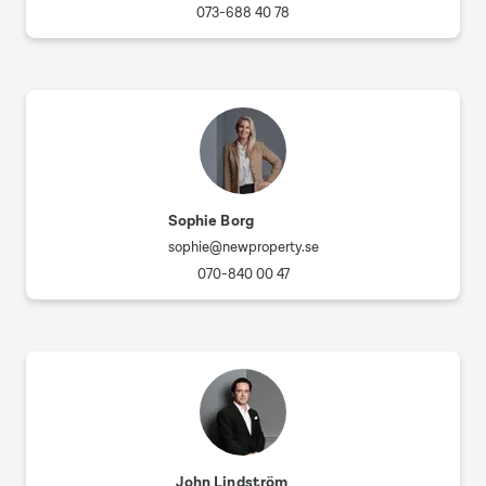
073-688 40 78
Sophie Borg
sophie@newproperty.se
070-840 00 47
John Lindström