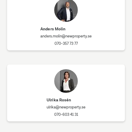
Anders Molin
anders.molin@newproperty.se
070-357 73 77
Ulrika Rosén
ulrika@newproperty.se
070-603 41 31