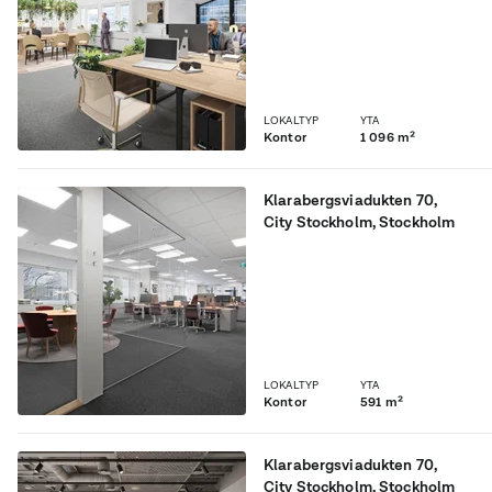
centralen
LOKALTYP
YTA
Kontor
1 096 m²
Klarabergsviadukten 70
,
City Stockholm
, Stockholm
Högst upp i World Trade
Center
LOKALTYP
YTA
Kontor
591 m²
Klarabergsviadukten 70
,
City Stockholm
, Stockholm