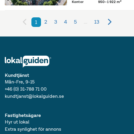
Kontor
950–1 922 m²
2
3
4
5
...
13
1
Kundtjänst
Mån-Fre, 9-15
+46 (0) 31-788 71 00
kundtjanst@lokalguiden.se
Fastighetsägare
Hyr ut lokal
Extra synlighet för annons