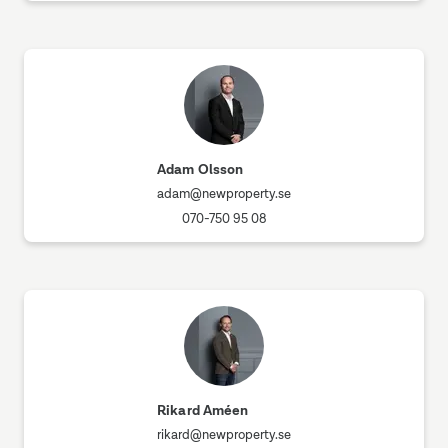
Adam Olsson
adam@newproperty.se
070-750 95 08
Rikard Améen
rikard@newproperty.se