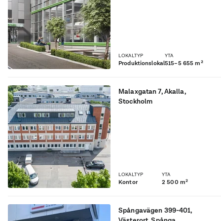
går att anpassa till lager,
bilförsäljning m.m.
LOKALTYP
YTA
Produktionslokal
515–5 655 m²
Malaxgatan 7
,
Akalla
,
Stockholm
Möjlig skolfastighet i
Akalla/Kista
LOKALTYP
YTA
Kontor
2 500 m²
Spångavägen 399-401
,
Västerort
, Spånga