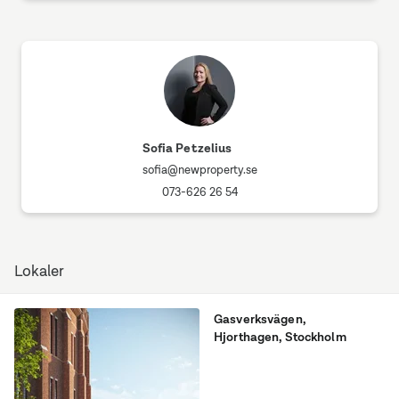
Sofia Petzelius
sofia@newproperty.se
073-626 26 54
Lokaler
Gasverksvägen
,
Hjorthagen
, Stockholm
Stockholms mest unika
byggnad i Gasverket