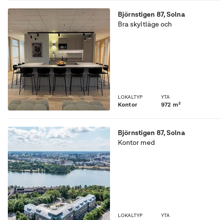
Björnstigen 87
,
Solna
Bra skyltläge och
fullservice koncept
LOKALTYP
YTA
Kontor
972 m²
Björnstigen 87
,
Solna
Kontor med
fullservicekoncept invid
Brunnsviken och bra
skyltläge
LOKALTYP
YTA