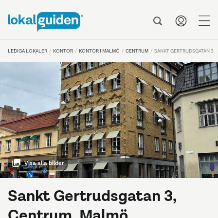
me
LEDIGA LOKALER
KONTOR
KONTOR I MALMÖ
CENTRUM
SANKT GERTRUDSGATAN 3
Visa alla bilder
Sankt Gertrudsgatan 3,
Centrum, Malmö