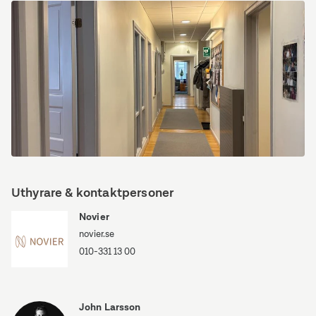
Sankt
Gertrudsgatan
3
Sankt
Gertrudsgatan
Uthyrare & kontaktpersoner
3
Novier
novier.se
010-331 13 00
John Larsson