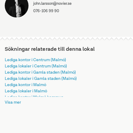
john.larsson@novier.se
076-106 99 90
Sökningar relaterade till denna lokal
Lediga kontor i Centrum (Malmö)
Lediga lokaler i Centrum (Malmö)
Lediga kontor i Gamla staden (Malmö)
Lediga lokaler i Gamla staden (Malmö)
Lediga kontor i Malmö
Lediga lokaler i Malmö
Lediga kontor i Malmö kommun
Visa mer
Lediga lokaler i Malmö kommun
Lediga kontor i Skåne län
Lediga lokaler i Skåne län
Lediga kontor i Götaland
Lediga lokaler i Götaland