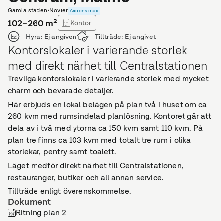
Gamla staden
•
Novier
Annons max
102–260
m²
Kontor
Hyra:
Ej angiven
Tillträde:
Ej angivet
Kontorslokaler i varierande storlek
med direkt närhet till Centralstationen
Trevliga kontorslokaler i varierande storlek med mycket
charm och bevarade detaljer.
Här erbjuds en lokal belägen på plan två i huset om ca
260 kvm med rumsindelad planlösning. Kontoret går att
dela av i två med ytorna ca 150 kvm samt 110 kvm. På
plan tre finns ca 103 kvm med totalt tre rum i olika
storlekar, pentry samt toalett.
Läget medför direkt närhet till Centralstationen,
restauranger, butiker och all annan service.
Tillträde enligt överenskommelse.
Dokument
Ritning plan 2