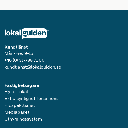
Lediga kontor i Sverige
Lediga lokaler i Sverige
Lediga kontor
Kundtjänst
Mån-Fre, 9-15
+46 (0) 31-788 71 00
kundtjanst@lokalguiden.se
Fastighetsägare
Hyr ut lokal
Extra synlighet för annons
Prospekttjänst
Mediapaket
Uthyrningssystem