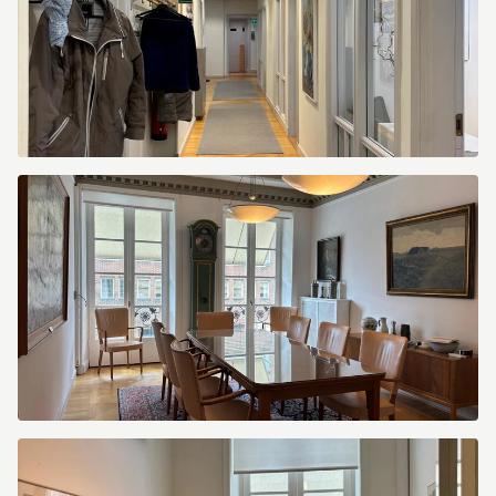
Sankt
Gertrudsgatan
3
Sankt
Gertrudsgatan
3