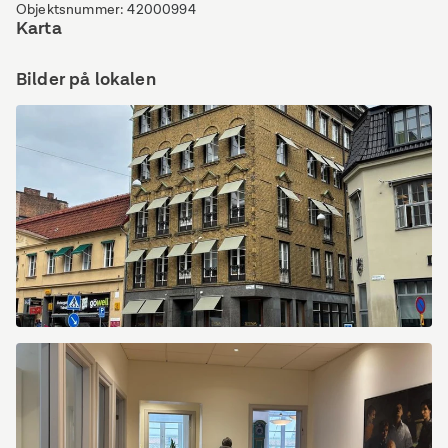
Objektsnummer
:
42000994
Karta
Bilder på lokalen
Sankt
Gertrudsgatan
3