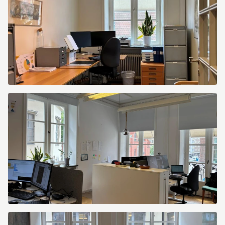
Sankt
Gertrudsgatan
3
Sankt