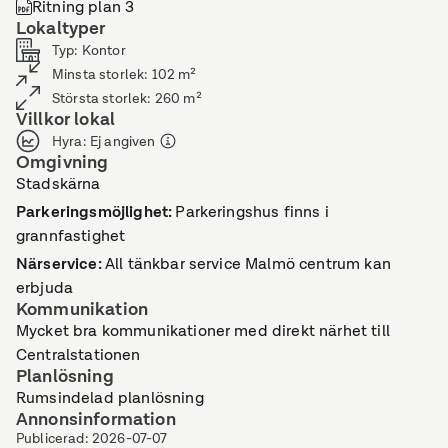
Ritning plan 3
Lokaltyper
Typ
:
Kontor
Minsta storlek
:
102
m²
Största storlek
:
260
m²
Villkor lokal
Hyra
:
Ej angiven
Omgivning
Stadskärna
Parkeringsmöjlighet
:
Parkeringshus finns i
grannfastighet
Närservice
:
All tänkbar service Malmö centrum kan
erbjuda
Kommunikation
Mycket bra kommunikationer med direkt närhet till
Centralstationen
Planlösning
Rumsindelad planlösning
Annonsinformation
Publicerad
:
2026-07-07