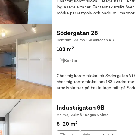
Charmig kontorslokal i etage nära Cent
inglasade altaner. Fantastisk utsikt över
mörka parkettgolv och badrum i marmor
Södergatan 28
Centrum, Malmö • Vasakronan AB
183 m²
Kontor
Charmig kontorslokal på Södergatan Vi h
charmig kontorslokal om 183 kvadratmeter
arbetsplatser, på bästa läge mitt på Söd
ljus och rymd Lokalen har en flexibel p
inbjudande miljö, kompletterad med en s
med helglasade dörrar som skapar en 
Industrigatan 9B
Malmo, Malmö • Regus Malmö
5–20 m²