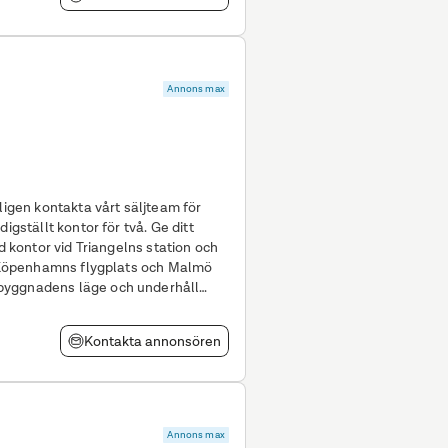
Annons max
ligen kontakta vårt säljteam för
ed kontor vid Triangelns station och
ll Köpenhamns flygplats och Malmö
byggnadens läge och underhåll
Kontakta annonsören
Annons max