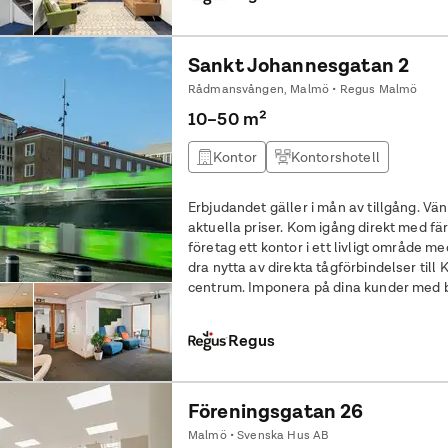
Sankt Johannesgatan 2
Rådmansvången, Malmö • Regus Malmö
10–50 m²
Kontor
Kontorshotell
Erbjudandet gäller i mån av tillgång. Vän
aktuella priser. Kom igång direkt med färdigställt kontor för två. Ge ditt
företag ett kontor i ett livligt område m
dra nytta av direkta tågförbindelser ti
centrum. Imponera på dina kunder med 
dem med enkelhet med
Regus
Föreningsgatan 26
Malmö • Svenska Hus AB