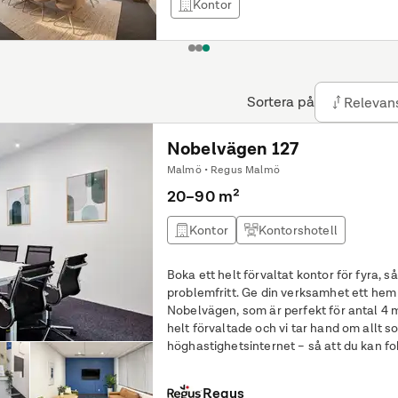
Kontor
1
2
3
Sortera på
Relevan
Nobelvägen 127
Malmö • Regus Malmö
20–90 m²
Kontor
Kontorshotell
Boka ett helt förvaltat kontor för fyra, så s
problemfritt. Ge din verksamhet ett hem på 20 kvm i ett privat kontor i HQ
Nobelvägen, som är perfekt för antal 4 
helt förvaltade och vi tar hand om allt s
höghastighetsinternet – så att du kan fo
framåt. Hitta ett
Regus