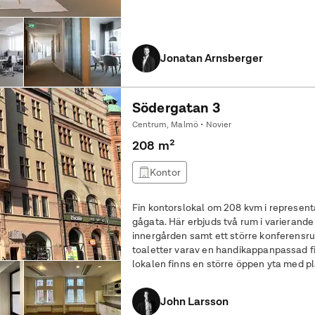
Jonatan Arnsberger
Södergatan 3
Centrum, Malmö • Novier
208 m²
Kontor
Fin kontorslokal om 208 kvm i represent
gågata. Här erbjuds två rum i varierande
innergården samt ett större konferensr
toaletter varav en handikappanpassad finn
lokalen finns en större öppen yta med pl
landskap. Här erbjuds även två mindre 
John Larsson