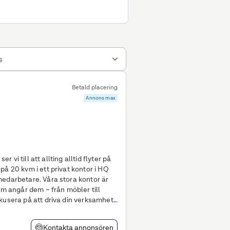
s
Betald placering
Annons max
er vi till att allting alltid flyter på
medarbetare. Våra stora kontor är
om angår dem – från möbler till
kusera på att driva din verksamhet
Kontakta annonsören