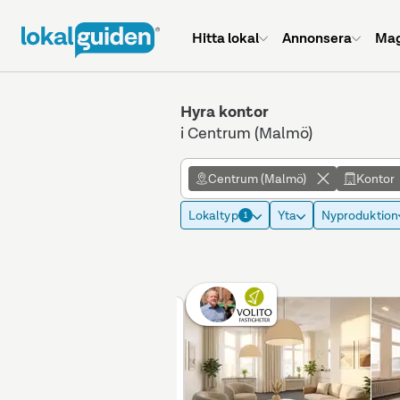
Hitta lokal
Annonsera
Mag
Hyra kontor
i Centrum (Malmö)
Centrum (Malmö)
Kontor
Lokaltyp
Yta
Nyproduktion
1
Betald placering
Annons max