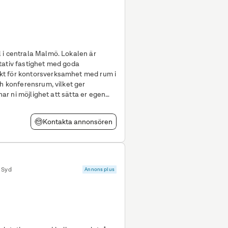
rala Malmö. Lokalen är
tativ fastighet med goda
kt för kontorsverksamhet med rum i
ch konferensrum, vilket ger
 har ni möjlighet att sätta er egen
n efter
Kontakta annonsören
 Syd
Annons plus