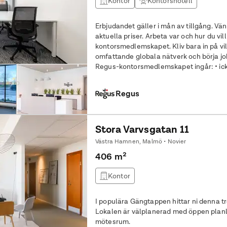
Kontor
Kontorshotell
Erbjudandet gäller i mån av tillgång. Vän
aktuella priser. Arbeta var och hur du vill med Regus-
kontorsmedlemskapet. Kliv bara in på vil
omfattande globala nätverk och börja jobba
Regus-kontorsmedlemskapet ingår: • icke-reserverat privat kontor för dig
och en gäst • tillgång till vårt
Regus
Stora Varvsgatan 11
Västra Hamnen, Malmö • Novier
406 m²
Kontor
I populära Gängtappen hittar ni denna t
Lokalen är välplanerad med öppen plan
mötesrum.