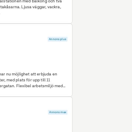
ralstationen med balkong och två
 takåsarna. Ljusa väggar, vackra,
.
Annons plus
ar nu möjlighet att erbjuda en
, med plats för upp till 11
ergatan. Flexibel arbetsmiljö med
lanlösning med en öppen och
tilren lounge och ett konferensrum
modern och
Annons max