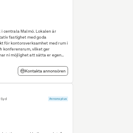
rala Malmö. Lokalen är
tativ fastighet med goda
kt för kontorsverksamhet med rum i
ch konferensrum, vilket ger
 har ni möjlighet att sätta er egen
n efter
Kontakta annonsören
 Syd
Annons plus