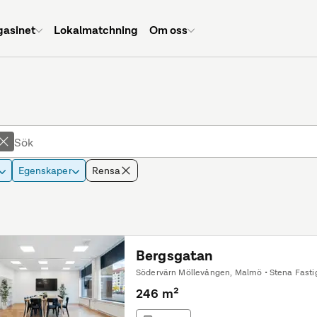
asinet
Lokalmatchning
Om oss
Egenskaper
Rensa
Bergsgatan
Södervärn Möllevången, Malmö • Stena Fast
246 m²