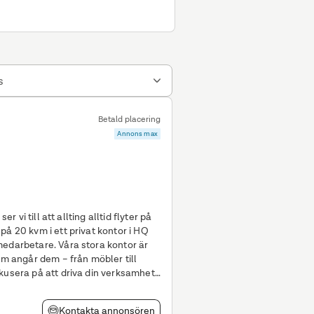
s
Betald placering
Annons max
er vi till att allting alltid flyter på
medarbetare. Våra stora kontor är
om angår dem – från möbler till
kusera på att driva din verksamhet
Kontakta annonsören