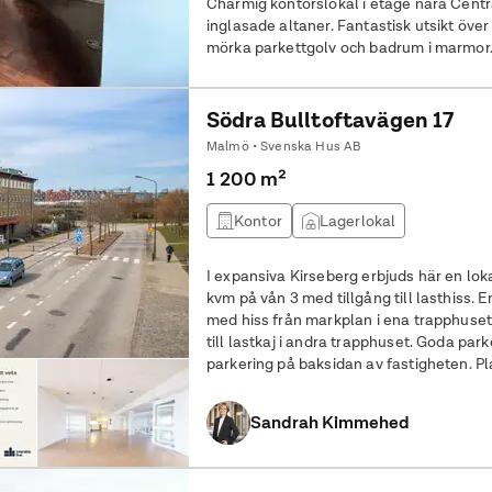
Charmig kontorslokal i etage nära Cent
inglasade altaner. Fantastisk utsikt över
mörka parkettgolv och badrum i marmor
Södra Bulltoftavägen 17
Malmö • Svenska Hus AB
1 200 m²
Kontor
Lagerlokal
I expansiva Kirseberg erbjuds här en lok
kvm på vån 3 med tillgång till lasthiss. Entréer i båda ändarna av lokalen
med hiss från markplan i ena trapphuset 
till lastkaj i andra trapphuset. Goda pa
parkering på baksidan av fastigheten. Pl
att anpassa då det är ett
Sandrah Kimmehed