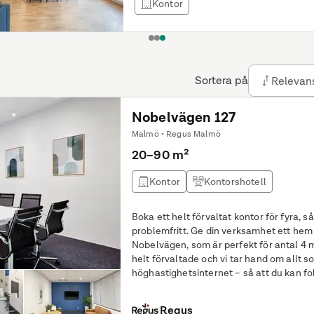
Kontor
1
2
3
Sortera på
Relevan
Nobelvägen 127
Malmö • Regus Malmö
20–90 m²
Kontor
Kontorshotell
Boka ett helt förvaltat kontor för fyra, så s
problemfritt. Ge din verksamhet ett hem på 20 kvm i ett privat kontor i HQ
Nobelvägen, som är perfekt för antal 4 
helt förvaltade och vi tar hand om allt s
höghastighetsinternet – så att du kan fo
framåt. Hitta ett
Regus