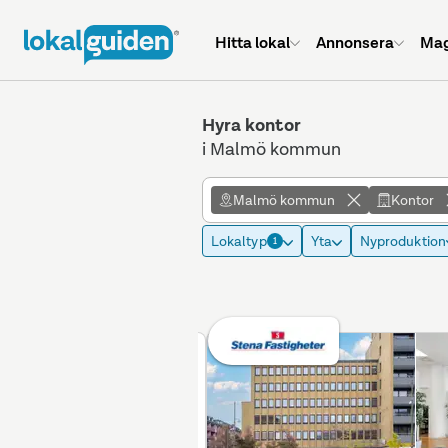
Hitta lokal
Annonsera
Mag
Hyra kontor
i Malmö kommun
Malmö kommun
Kontor
Lokaltyp
Yta
Nyproduktion
1
Betald placering
Annons max