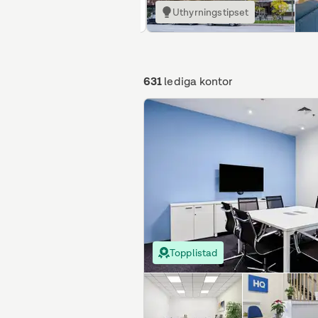
Uthyrningstipset
631
lediga kontor
Topplistad