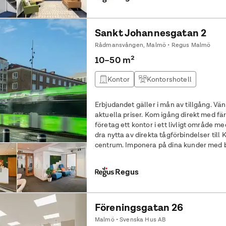
Sankt Johannesgatan 2
Rådmansvången, Malmö • Regus Malmö
10–50 m²
Kontor
Kontorshotell
Erbjudandet gäller i mån av tillgång. Vän
aktuella priser. Kom igång direkt med färdigställt kontor för två. Ge ditt
företag ett kontor i ett livligt område m
dra nytta av direkta tågförbindelser ti
centrum. Imponera på dina kunder med 
dem med enkelhet med
Regus
Föreningsgatan 26
Malmö • Svenska Hus AB