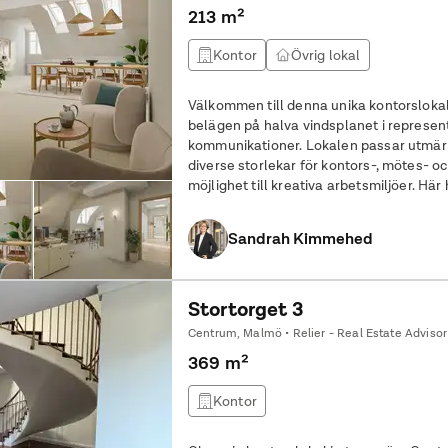
213 m²
Kontor
Övrig lokal
Välkommen till denna unika kontorslokal i cent
belägen på halva vindsplanet i represen
kommunikationer. Lokalen passar utmär
diverse storlekar för kontors-, mötes- o
möjlighet till kreativa arbetsmiljöer. Här
prägel på lokalen och vi kan anpassa de
Sandrah Kimmehed
Stortorget 3
Centrum, Malmö • Relier - Real Estate Advisor
369 m²
Kontor