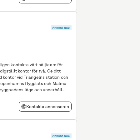
Annons max
ligen kontakta vårt säljteam för
ed kontor vid Triangelns station och
ll Köpenhamns flygplats och Malmö
byggnadens läge och underhåll
Kontakta annonsören
Annons max