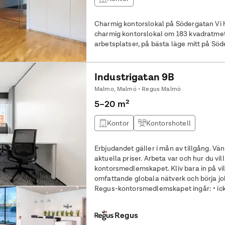
Charmig kontorslokal på Södergatan Vi h
charmig kontorslokal om 183 kvadratmeter
arbetsplatser, på bästa läge mitt på Söd
ljus och rymd Lokalen har en flexibel p
inbjudande miljö, kompletterad med en s
med helglasade dörrar som skapar en 
Industrigatan 9B
Malmo, Malmö • Regus Malmö
5–20 m²
Kontor
Kontorshotell
Erbjudandet gäller i mån av tillgång. Vän
aktuella priser. Arbeta var och hur du vill med Regus-
kontorsmedlemskapet. Kliv bara in på vil
omfattande globala nätverk och börja jobba
Regus-kontorsmedlemskapet ingår: • icke-reserverat privat kontor för dig
och en gäst • tillgång till vårt
Regus