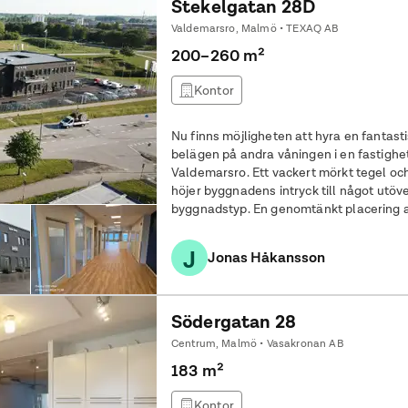
Stekelgatan 28D
Valdemarsro, Malmö • TEXAQ AB
200–260 m²
Kontor
Nu finns möjligheten att hyra en fantas
belägen på andra våningen i en fastighet
Valdemarsro. Ett vackert mörkt tegel o
höjer byggnadens intryck till något utöv
byggnadstyp. En genomtänkt placering av
J
Jonas Håkansson
Södergatan 28
Centrum, Malmö • Vasakronan AB
183 m²
Kontor