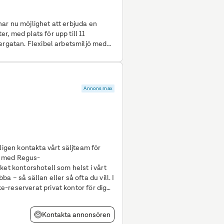
ar nu möjlighet att erbjuda en
, med plats för upp till 11
ergatan. Flexibel arbetsmiljö med
lanlösning med en öppen och
tilren lounge och ett konferensrum
modern och
Annons max
ligen kontakta vårt säljteam för
ket kontorshotell som helst i vårt
 – så sällan eller så ofta du vill. I
Kontakta annonsören