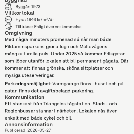
Byggnad
Byggår
:
1973
Villkor lokal
Hyra
:
1846 kr/m²/år
Tillträde
:
Enligt överenskommelse
Omgivning
Med några minuters promenad så når man både
Pildammsparkens gröna lugn och Möllevågens
mångkulturella puls. Under 2025 så kommer Friisgatan
som löper utanför lokalen att bli permanent gågata. Där
kommer att finnas grönska, sköna sittplatser och
mysiga uteserveringar.
Parkeringsmöjlighet
:
Varmgarage finns i huset och på
gatan finns det avgiftsbelagd parkering.
Kommunikation
Ett stankast från Triangelns tågstation. Stads- och
Regionbussar stannar i närheten. Lokalen nås även
enkelt med både cykel och bil.
Annonsinformation
Publicerad
:
2026-05-27