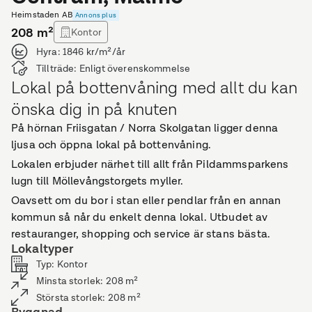
Heimstaden AB
Annons plus
208
m²
Kontor
Hyra:
1846 kr/m²/år
Tillträde:
Enligt överenskommelse
Lokal på bottenvåning med allt du kan
önska dig in på knuten
På hörnan Friisgatan / Norra Skolgatan ligger denna
ljusa och öppna lokal på bottenvåning.
Lokalen erbjuder närhet till allt från Pildammsparkens
lugn till Möllevångstorgets myller.
Oavsett om du bor i stan eller pendlar från en annan
kommun så når du enkelt denna lokal. Utbudet av
restauranger, shopping och service är stans bästa.
Lokaltyper
Typ
:
Kontor
Minsta storlek
:
208
m²
Största storlek
:
208
m²