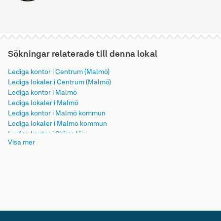
Sökningar relaterade till denna lokal
Lediga kontor i Centrum (Malmö)
Lediga lokaler i Centrum (Malmö)
Lediga kontor i Malmö
Lediga lokaler i Malmö
Lediga kontor i Malmö kommun
Lediga lokaler i Malmö kommun
Lediga kontor i Skåne län
Visa mer
Lediga lokaler i Skåne län
Lediga kontor i Götaland
Lediga lokaler i Götaland
Lediga kontor i Sverige
Lediga lokaler i Sverige
Lediga kontor