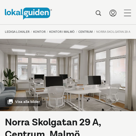
me
LEDIGA LOKALER
KONTOR
KONTOR I MALMÖ
CENTRUM
NORRA SKOLGATAN 29 A
Visa alla bilder
Norra Skolgatan 29 A,
Centrum, Malmö