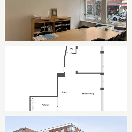
thumbnail_IMG_0134
Planskiss(1)