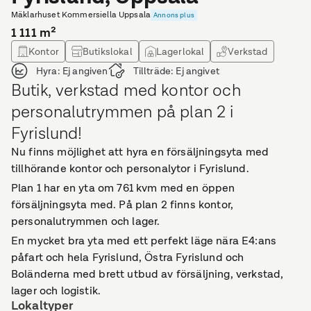
Mäklarhuset Kommersiella Uppsala
Annons plus
1 111
m²
Kontor
Butikslokal
Lagerlokal
Verkstad
Hyra:
Ej angiven
Tillträde:
Ej angivet
Butik, verkstad med kontor och
personalutrymmen på plan 2 i
Fyrislund!
Nu finns möjlighet att hyra en försäljningsyta med
tillhörande kontor och personalytor i Fyrislund.
Plan 1 har en yta om 761 kvm med en öppen
försäljningsyta med. På plan 2 finns kontor,
personalutrymmen och lager.
En mycket bra yta med ett perfekt läge nära E4:ans
påfart och hela Fyrislund, Östra Fyrislund och
Boländerna med brett utbud av försäljning, verkstad,
lager och logistik.
Lokaltyper