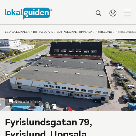
me
LEDIGA LOKALER
BUTIKSLOKAL
BUTIKSLOKAL I UPPSALA
FYRISLUND
FYRISLUNDSG
Visa alla bilder
Fyrislundsgatan 79,
Fyrislund, Uppsala