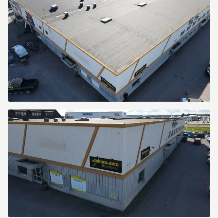
79
Fyrislundsgatan
79