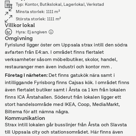
Typ
:
Kontor, Butikslokal, Lagerlokal, Verkstad
Minsta storlek
:
1111
m²
Största storlek
:
1111
m²
Villkor lokal
Hyra
:
Ej angiven
Omgivning
Fyrislund ligger öster om Uppsala strax intill den södra
avfarten från E4:an. I området finns flertalet
verksamheter såsom möbelbutiker, skolor, handel,
restauranger men även industri och kontor mm .
Företag i närheten
:
Det finns gatukök nära samt i
intilliggande Fyrisborg finns Cajsas kök. I området finns
även flertalet butiker samt i Årsta ca 1 km från lokalen
finns ICA Årstahallen. Söderut från lokalen ligger ett
stort handelsområde med IKEA, Coop, MediaMarkt,
Biltema för att nämna några.
Kommunikation
Strax intill lokalen går busslinjer från Årsta och Slavsta
till Uppsala city och stationsområdet. Här finns även