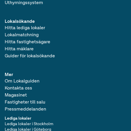
Uthyrningssystem
Lediga lagerlokaler
Lediga verkstäder
Lokalsökande
Hitta lediga lokaler
Lokalmatchning
Hitta fastighetsägare
Hitta mäklare
Guider för lokalsökande
Mer
Om Lokalguiden
Kontakta oss
Magasinet
Fastigheter till salu
Pressmeddelanden
Lediga lokaler
Lediga lokaler i Stockholm
Lediga lokaler i Göteborg