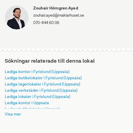
Zouhair Hörngren Ayed
zouhair.ayed@maklarhuset.se
070-844 60 06
Sökningar relaterade till denna lokal
Lediga kontor i Fyrislund (Uppsala)
Lediga butikslokaler i Fyrislund (Uppsala)
Lediga lagerlokaler i Fyrislund (Uppsala)
Lediga verkstäder i Fyrislund (Uppsala)
Lediga lokaler i Fyrislund (Uppsala)
Lediga kontor i Uppsala
Lediga butikslokaler i Uppsala
Visa mer
Lediga lagerlokaler i Uppsala
Lediga verkstäder i Uppsala
Lediga lokaler i Uppsala