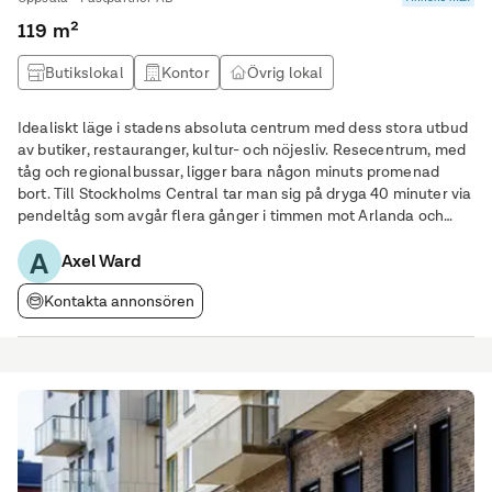
119 m²
Butikslokal
Kontor
Övrig lokal
Idealiskt läge i stadens absoluta centrum med dess stora utbud
av butiker, restauranger, kultur- och nöjesliv. Resecentrum, med
tåg och regionalbussar, ligger bara någon minuts promenad
bort. Till Stockholms Central tar man sig på dryga 40 minuter via
pendeltåg som avgår flera gånger i timmen mot Arlanda och
Stockholm. Samtliga stadsbusslinjer finns tillgängliga inom nära
A
gångavstånd. Goda parkeringsmöjligheter med flera större
Axel Ward
parkeringshus i närområdet.
Kontakta annonsören