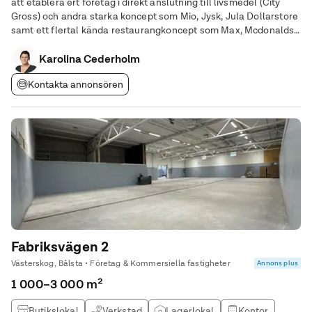
att etablera ert företag i direkt anslutning till livsmedel (City
Gross) och andra starka koncept som Mio, Jysk, Jula Dollarstore
samt ett flertal kända restaurangkoncept som Max, Mcdonalds,
KFC, Jureskog, Chop Chop mfl. Norra Gränbystaden har blivit
Uppsalas självklara
Karolina Cederholm
Kontakta annonsören
Fabriksvägen 2
Västerskog, Bålsta • Företag & Kommersiella fastigheter
Annons plus
1 000–3 000 m²
Butikslokal
Verkstad
Lagerlokal
Kontor