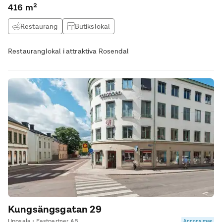
416 m²
Restaurang
Butikslokal
Restauranglokal i attraktiva Rosendal
Kungsängsgatan 29
Uppsala • Fastpartner AB
Annons max