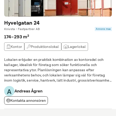
Hyvelgatan 24
Knivsta • Fastpartner AB
Annons max
174–293 m²
Kontor
Produktionslokal
Lagerlokal
Butikslokal
Lokalen erbjuder en praktisk kombination av kontorsdel och
kallager, idealisk för företag som söker funktionella och
representativa ytor. Planlösningen kan anpassas efter
verksamhetens behov, och lokalen lämpar sig väl för företag
inom logistik, service, hantverk, lätt industri, grossistverksamhet
eller kontor med behov av lagerytor.
A
Andreas Ågren
Kontakta annonsören