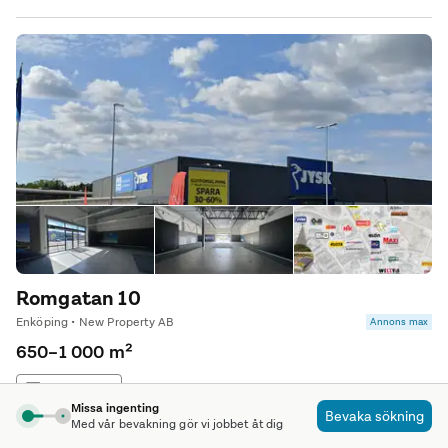
Romgatan 10
Enköping • New Property AB
Annons max
650–1 000 m²
Butikslokal
Missa ingenting
Bevaka sökning
Med vår bevakning gör vi jobbet åt dig
Med bra starka grannar i ett etablerat handelsområde finns nu