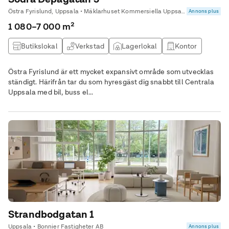
Östra Fyrislund, Uppsala • Mäklarhuset Kommersiella Uppsala
Annons plus
1 080–7 000 m²
Butikslokal
Verkstad
Lagerlokal
Kontor
Östra Fyrislund är ett mycket expansivt område som utvecklas
ständigt. Härifrån tar du som hyresgäst dig snabbt till Centrala
Uppsala med bil, buss el...
Strandbodgatan 1
Uppsala • Bonnier Fastigheter AB
Annons plus