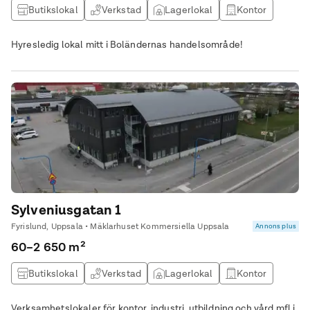
Butikslokal
Verkstad
Lagerlokal
Kontor
Hyresledig lokal mitt i Boländernas handelsområde!
Sylveniusgatan 1
Fyrislund, Uppsala • Mäklarhuset Kommersiella Uppsala
Annons plus
60–2 650 m²
Butikslokal
Verkstad
Lagerlokal
Kontor
Verksamhetslokaler för kontor, industri, utbildning och vård mfl i