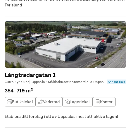
Fyrislund
Långtradargatan 1
Östra Fyrislund, Uppsala • Mäklarhuset Kommersiella Uppsala
Annons plus
354–719 m²
Butikslokal
Verkstad
Lagerlokal
Kontor
Etablera ditt företag i ett av Uppsalas mest attraktiva lägen!