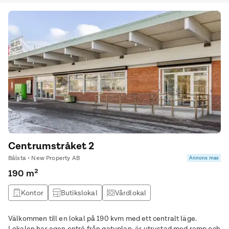
Centrumstråket 2
Bålsta • New Property AB
Annons max
190 m²
Kontor
Butikslokal
Vårdlokal
Välkommen till en lokal på 190 kvm med ett centralt läge.
Lokalen har egen entré från gatuplan, är utrustad med ramp och