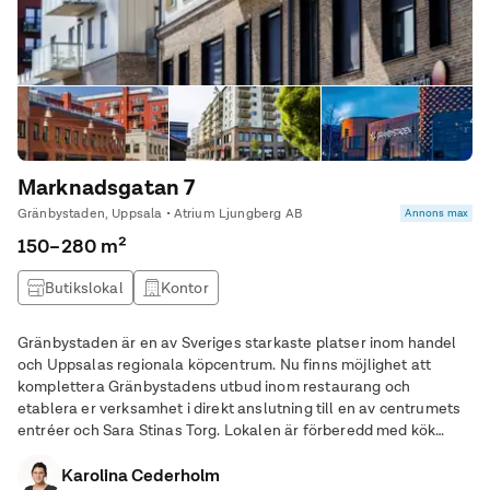
Marknadsgatan 7
Gränbystaden, Uppsala • Atrium Ljungberg AB
Annons max
150–280 m²
Butikslokal
Kontor
Gränbystaden är en av Sveriges starkaste platser inom handel
och Uppsalas regionala köpcentrum. Nu finns möjlighet att
komplettera Gränbystadens utbud inom restaurang och
etablera er verksamhet i direkt anslutning till en av centrumets
entréer och Sara Stinas Torg. Lokalen är förberedd med kök
(svartplåt och fettavskiljare) och serveringsdel. Gränbystaden är
en känd plats för era kunder och
Karolina Cederholm