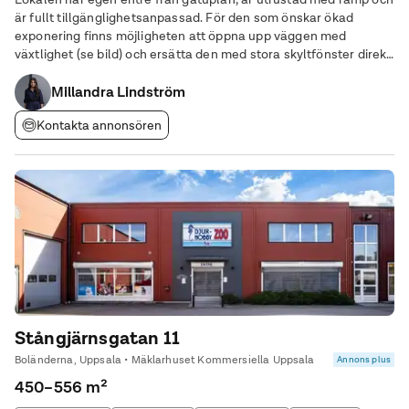
är fullt tillgänglighetsanpassad. För den som önskar ökad
exponering finns möjligheten att öppna upp väggen med
växtlighet (se bild) och ersätta den med stora skyltfönster direkt
mittemot Normal. Bålsta Centrum är ett lättillgängligt
kommuncentrum med ett starkt vardagsutbud
Millandra Lindström
Kontakta annonsören
Stångjärnsgatan 11
Boländerna, Uppsala • Mäklarhuset Kommersiella Uppsala
Annons plus
450–556 m²