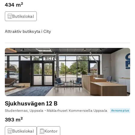
434 m²
Butikslokal
Attraktiv butiksyta i City
Sjukhusvägen 12 B
Studenternas, Uppsala • Mäklarhuset Kommersiella Uppsala
Annons plus
393 m²
Butikslokal
Kontor