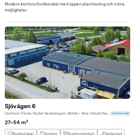
Modern kontors/butikslokal med öppen planlösning och stora
möjligheter
Sjövägen 6
Centrum-Fånäs-Nydal-Västerängen, Bålsta • Vera Industrifastigheter
Annons max
27–54 m²
Butikslokal
Kontor
Kontorshotell
Verkstad