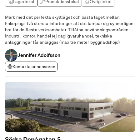
Lagerlokal
Produktionslokal
Övrig lokal
Kontor
Mark med det perfekta skyltläget och bästa läget mellan
Enköpings två största infarter gör att det lämpar sig synnerligen
bra för de flesta verksamheter. Tillåtna användningsområden:
Industri, kontor, handel (ej dagligvaruhandel, tekniska
anläggningar får anläggas (max tre meter byggnadshöjd)
Jennifer Adolfsson
Kontakta annonsören
Södra Depågatan 5