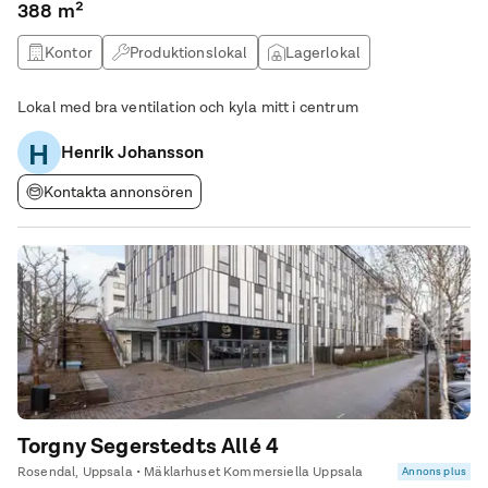
388 m²
Kontor
Produktionslokal
Lagerlokal
Butikslokal
Lokal med bra ventilation och kyla mitt i centrum
H
Henrik Johansson
Kontakta annonsören
Torgny Segerstedts Allé 4
Rosendal, Uppsala • Mäklarhuset Kommersiella Uppsala
Annons plus