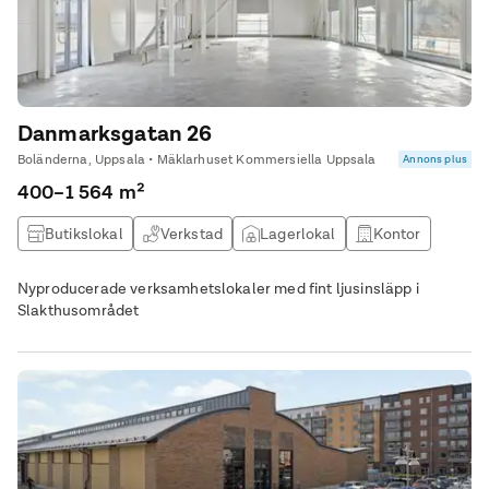
Danmarksgatan 26
Boländerna, Uppsala • Mäklarhuset Kommersiella Uppsala
Annons plus
400–1 564 m²
Butikslokal
Verkstad
Lagerlokal
Kontor
Nyproducerade verksamhetslokaler med fint ljusinsläpp i
Slakthusområdet