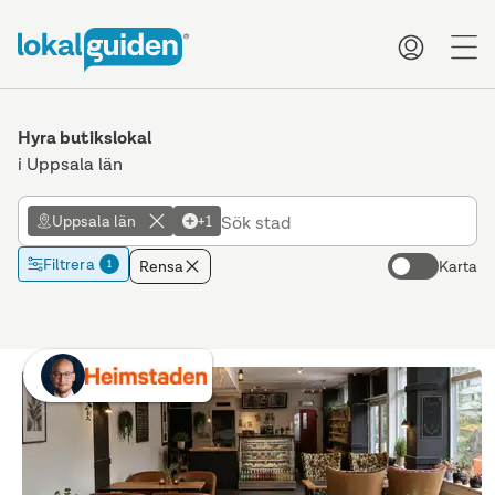
me
Hyra butikslokal
i Uppsala län
Uppsala län
+1
Filtrera
Rensa
Karta
1