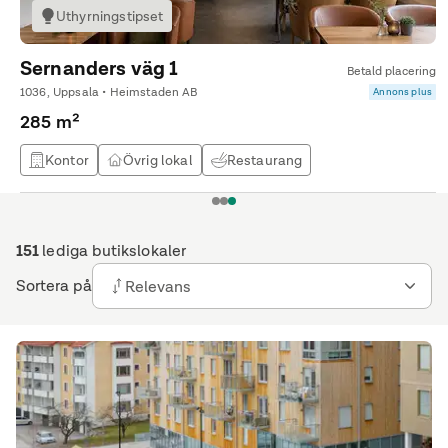
Uthyrningstipset
Sernanders väg 1
Betald placering
1036, Uppsala • Heimstaden AB
Annons plus
285 m²
Kontor
Övrig lokal
Restaurang
Livsmedelslokal
1
2
3
151
lediga butikslokaler
Sortera på
Relevans