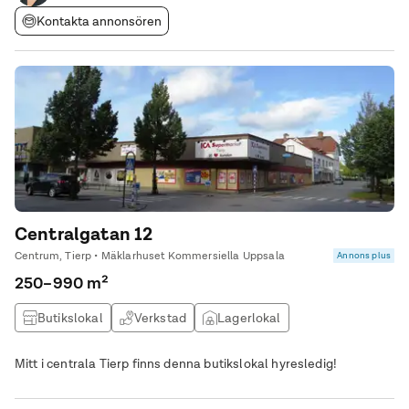
Kontakta annonsören
Centralgatan 12
Centrum, Tierp • Mäklarhuset Kommersiella Uppsala
Annons plus
250–990 m²
Butikslokal
Verkstad
Lagerlokal
Mitt i centrala Tierp finns denna butikslokal hyresledig!