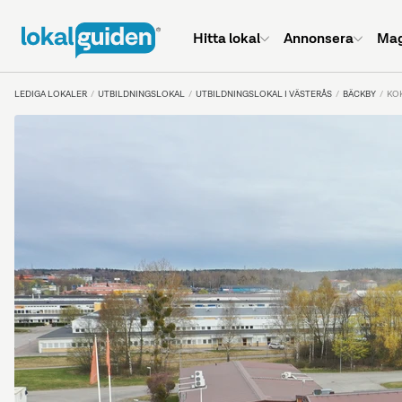
Hitta lokal
Annonsera
Mag
LEDIGA LOKALER
UTBILDNINGSLOKAL
UTBILDNINGSLOKAL I VÄSTERÅS
BÄCKBY
KOK