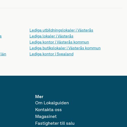
Lediga utbildningslokaler i Västerås
s
Lediga lokaler i Västerås
Lediga kontor i Västerås kommun
Lediga butikslokaler i Västerås kommun
 län
Lediga kontor i Svealand
än
Lediga butikslokaler i Svealand
nlands län
Lediga produktionslokaler i Svealand
Lediga lagerlokaler i Svealand
Lediga produktionslokaler
Lediga lagerlokaler
Lediga verkstäder
Lediga utbildningslokaler
Mer
Om Lokalguiden
Kontakta oss
Magasinet
Fastigheter till salu