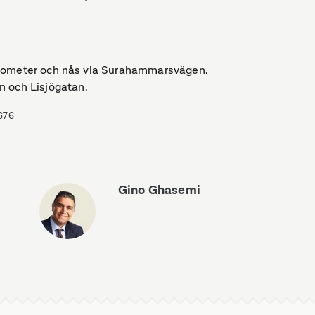
5 kilometer och nås via Surahammarsvägen.
n och Lisjögatan.
676
Gino Ghasemi