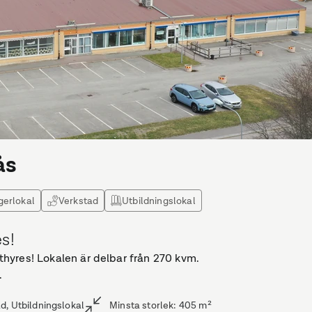
ås
gerlokal
Verkstad
Utbildningslokal
s!
hyres! Lokalen är delbar från 270 kvm.
.
ad, Utbildningslokal
Minsta storlek
:
405
m²