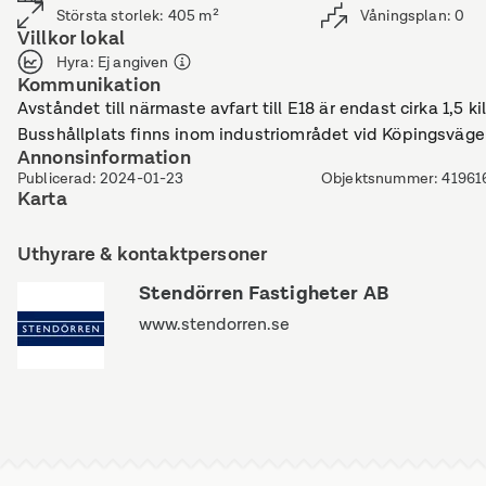
Största storlek
:
405
m²
Våningsplan
:
0
Villkor lokal
Hyra
:
Ej angiven
Kommunikation
Avståndet till närmaste avfart till E18 är endast cirka 1,
Busshållplats finns inom industriområdet vid Köpingsväge
Annonsinformation
Publicerad
:
2024-01-23
Objektsnummer
:
41961
Karta
Uthyrare & kontaktpersoner
Stendörren Fastigheter AB
www.stendorren.se