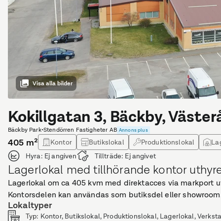
Visa alla bilder
Kokillgatan 3, Bäckby, Väster
Bäckby Park
•
Stendörren Fastigheter AB
Annons plus
405
m²
Kontor
Butikslokal
Produktionslokal
La
Hyra:
Ej angiven
Tillträde:
Ej angivet
Lagerlokal med tillhörande kontor uthyre
Lagerlokal om ca 405 kvm med direktacces via markport ut
Kontorsdelen kan användas som butiksdel eller showroom
Lokaltyper
Typ
:
Kontor, Butikslokal, Produktionslokal, Lagerlokal, Verkst