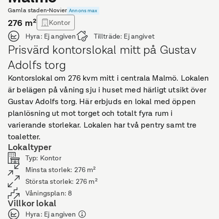
Gamla staden
•
Novier
Annons max
276
m²
Kontor
Hyra:
Ej angiven
Tillträde:
Ej angivet
Prisvärd kontorslokal mitt på Gustav
Adolfs torg
Kontorslokal om 276 kvm mitt i centrala Malmö. Lokalen
är belägen på våning sju i huset med härligt utsikt över
Gustav Adolfs torg. Här erbjuds en lokal med öppen
planlösning ut mot torget och totalt fyra rum i
varierande storlekar. Lokalen har två pentry samt tre
toaletter.
Lokaltyper
Typ
:
Kontor
Minsta storlek
:
276
m²
Största storlek
:
276
m²
Våningsplan
:
8
Villkor lokal
Hyra
:
Ej angiven