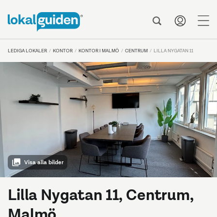
me
LEDIGA LOKALER
KONTOR
KONTOR I MALMÖ
CENTRUM
LILLA NYGATAN 11
Visa alla bilder
Lilla Nygatan 11, Centrum,
Malmö