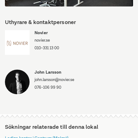
5MGIM1Q6LIFPKI0R
Uthyrare & kontaktpersoner
Novier
novier.se
010-331 13 00
John Larsson
john.larsson@novier.se
076-106 99 90
Sökningar relaterade till denna lokal
Lediga kontor i Centrum (Malmö)