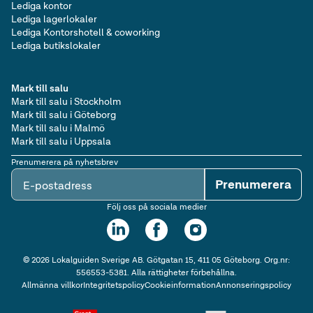
Lediga kontor
Lediga lagerlokaler
Lediga Kontorshotell & coworking
Lediga butikslokaler
Mark till salu
Mark till salu i Stockholm
Mark till salu i Göteborg
Mark till salu i Malmö
Mark till salu i Uppsala
Prenumerera på nyhetsbrev
Prenumerera
E-postadress
Följ oss på sociala medier
©
2026
Lokalguiden Sverige AB. Götgatan 15, 411 05 Göteborg. Org.nr:
556553-5381. Alla rättigheter förbehållna.
Allmänna villkor
Integritetspolicy
Cookieinformation
Annonseringspolicy