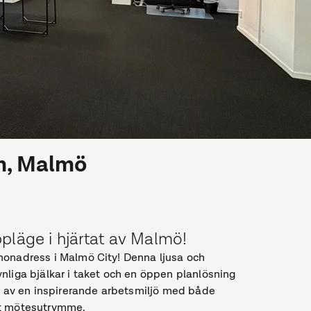
m, Malmö
pläge i hjärtat av Malmö!
nonadress i Malmö City! Denna ljusa och
nliga bjälkar i taket och en öppen planlösning
ta av en inspirerande arbetsmiljö med både
lt mötesutrymme.