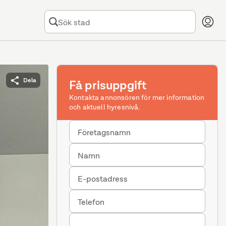
Dela
Få prisuppgift
Kontakta annonsören för mer information
och aktuell hyresnivå.
Företagsnamn
Namn
E-postadress
Telefon