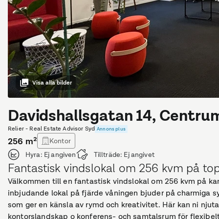
Visa alla bilder
Davidshallsgatan 14, Centru
Relier - Real Estate Advisor Syd
Annons plus
256
m²
Kontor
Hyra:
Ej angiven
Tillträde:
Ej angivet
Fantastisk vindslokal om 256 kvm på top
Välkommen till en fantastisk vindslokal om 256 kvm på ka
inbjudande lokal på fjärde våningen bjuder på charmiga sy
som ger en känsla av rymd och kreativitet. Här kan ni nju
kontorslandskap o konferens- och samtalsrum för flexibe