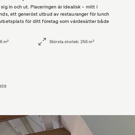
 sig in och ut. Placeringen är idealisk – mitt i
nds, ett generöst utbud av restauranger för lunch
arbetsplats för ditt företag som värdesätter både
6
m²
Största storlek
:
256
m²
939