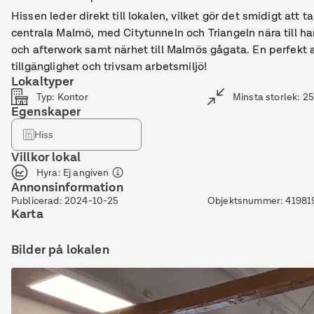
Hissen leder direkt till lokalen, vilket gör det smidigt att ta
centrala Malmö, med Citytunneln och Triangeln nära till ha
och afterwork samt närhet till Malmös gågata. En perfekt 
tillgänglighet och trivsam arbetsmiljö!
Lokaltyper
Typ
:
Kontor
Minsta storlek
:
25
Egenskaper
Hiss
Villkor lokal
Hyra
:
Ej angiven
Annonsinformation
Publicerad
:
2024-10-25
Objektsnummer
:
41981
Karta
Bilder på lokalen