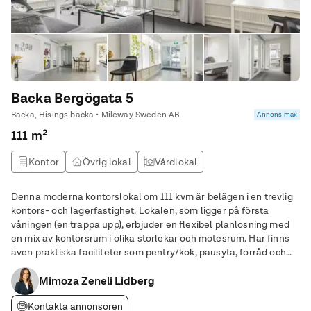
Backa Bergögata 5
Backa, Hisings backa • Mileway Sweden AB
Annons max
111 m²
Kontor
Övrig lokal
Vårdlokal
Denna moderna kontorslokal om 111 kvm är belägen i en trevlig
kontors- och lagerfastighet. Lokalen, som ligger på första
våningen (en trappa upp), erbjuder en flexibel planlösning med
en mix av kontorsrum i olika storlekar och mötesrum. Här finns
även praktiska faciliteter som pentry/kök, pausyta, förråd och
WC, vilket bidrar till en trivsam och funktionell arbetsmiljö.
Fastigheten har ett
Mimoza Zeneli Lidberg
Kontakta annonsören