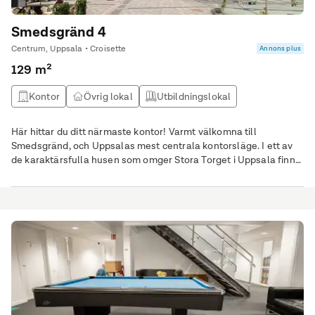
Smedsgränd 4
Centrum, Uppsala • Croisette
Annons plus
129 m²
Kontor
Övrig lokal
Utbildningslokal
Vårdlokal
Här hittar du ditt närmaste kontor! Varmt välkomna till
Smedsgränd, och Uppsalas mest centrala kontorsläge. I ett av
de karaktärsfulla husen som omger Stora Torget i Uppsala finns
det nu möjlighet att förhyra ett alldeles lagom stort kontor - så
nära stadens mittpunkt du kan komma. Kontorslokalen har en
utsikt över gågatan, generöst med fönster ljusa ytskikt. Ett
modernt kontor, med