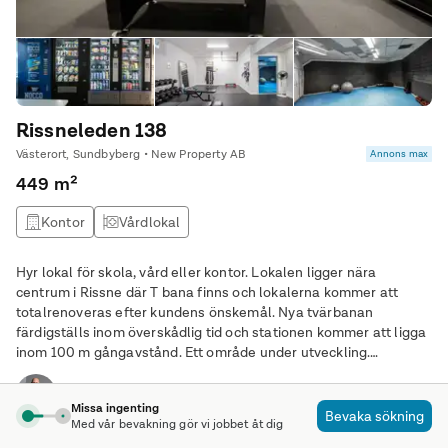
Rissneleden 138
Västerort, Sundbyberg • New Property AB
Annons max
449 m²
Kontor
Vårdlokal
Hyr lokal för skola, vård eller kontor. Lokalen ligger nära
centrum i Rissne där T bana finns och lokalerna kommer att
totalrenoveras efter kundens önskemål. Nya tvärbanan
färdigställs inom överskådlig tid och stationen kommer att ligga
inom 100 m gångavstånd. Ett område under utveckling.
Fördelaktig hyra och flexibel avtalslängd utlovas.
Marcus Fond
Missa ingenting
Bevaka sökning
Med vår bevakning gör vi jobbet åt dig
Kontakta annonsören