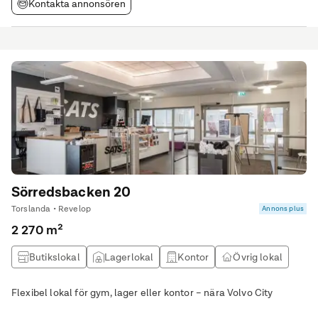
Kontakta annonsören
Sörredsbacken 20
Torslanda • Revelop
Annons plus
2 270 m²
Butikslokal
Lagerlokal
Kontor
Övrig lokal
Flexibel lokal för gym, lager eller kontor – nära Volvo City