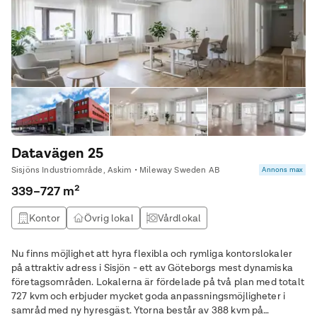
Datavägen 25
Sisjöns Industriområde, Askim • Mileway Sweden AB
Annons max
339–727 m²
Kontor
Övrig lokal
Vårdlokal
Nu finns möjlighet att hyra flexibla och rymliga kontorslokaler
på attraktiv adress i Sisjön - ett av Göteborgs mest dynamiska
företagsområden. Lokalerna är fördelade på två plan med totalt
727 kvm och erbjuder mycket goda anpassningsmöjligheter i
samråd med ny hyresgäst. Ytorna består av 388 kvm på