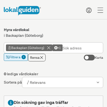
me
Hyra vårdlokal
i Backaplan (Göteborg)
Backaplan (Göteborg)
+1
Filtrera
Rensa
Karta
1
0
lediga vårdlokaler
Sortera på
Relevans
Din sökning gav inga träffar