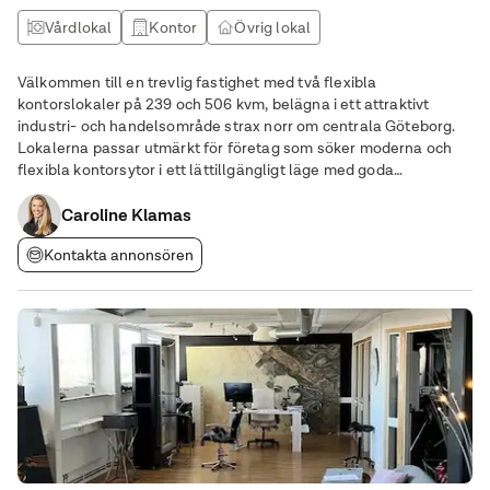
Vårdlokal
Kontor
Övrig lokal
Välkommen till en trevlig fastighet med två flexibla
kontorslokaler på 239 och 506 kvm, belägna i ett attraktivt
industri- och handelsområde strax norr om centrala Göteborg.
Lokalerna passar utmärkt för företag som söker moderna och
flexibla kontorsytor i ett lättillgängligt läge med goda
kommunikationer och parkering. Ytorna lämpar sig väl för
exempelvis tjänsteföretag, försäljning,
Caroline Klamas
Kontakta annonsören