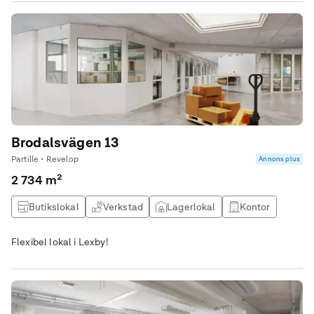
Brodalsvägen 13
Partille • Revelop
Annons plus
2 734 m²
Butikslokal
Verkstad
Lagerlokal
Kontor
Flexibel lokal i Lexby!