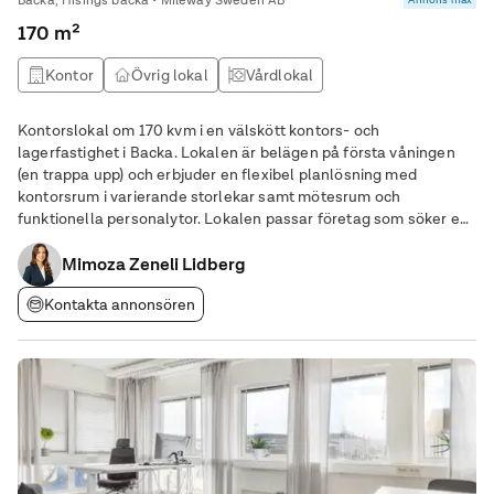
Backa, Hisings backa • Mileway Sweden AB
170 m²
Kontor
Övrig lokal
Vårdlokal
Kontorslokal om 170 kvm i en välskött kontors- och
lagerfastighet i Backa. Lokalen är belägen på första våningen
(en trappa upp) och erbjuder en flexibel planlösning med
kontorsrum i varierande storlekar samt mötesrum och
funktionella personalytor. Lokalen passar företag som söker en
praktisk och lättillgänglig arbetsmiljö med goda
Mimoza Zeneli Lidberg
kommunikationer. Fastigheten ligger med fri access till Backa
Kontakta annonsören