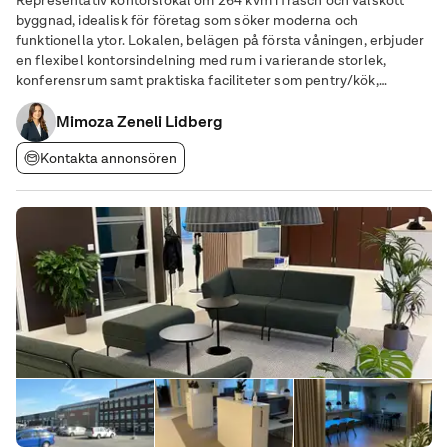
Representativ kontorslokal om 264 kvm i fräsch och välskött
byggnad, idealisk för företag som söker moderna och
funktionella ytor. Lokalen, belägen på första våningen, erbjuder
en flexibel kontorsindelning med rum i varierande storlek,
konferensrum samt praktiska faciliteter som pentry/kök,
pausyta, förråd och WC – allt i mycket gott skick. Fastigheten
ligger med fri access till Backa Bergögata
Mimoza Zeneli Lidberg
Kontakta annonsören