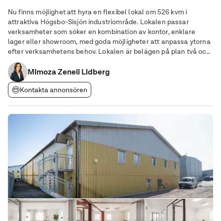
Nu finns möjlighet att hyra en flexibel lokal om 526 kvm i
attraktiva Högsbo-Sisjön industriområde. Lokalen passar
verksamheter som söker en kombination av kontor, enklare
lager eller showroom, med goda möjligheter att anpassa ytorna
efter verksamhetens behov. Lokalen är belägen på plan två och
nås via lasthiss med kapacitet om 1 600 kg, vilket skapar
smidiga flöden för material och
Mimoza Zeneli Lidberg
Kontakta annonsören