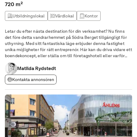
720 m²
Utbildningslokal
Vårdlokal
Kontor
Kontorshotell
Letar du efter nästa destination för din verksamhet? Nu finns
det före detta vandrarhemmet på Södra Berget tillgängligt för
uthyrning. Med sitt fantastiska läge erbjuder denna fastighet
unika möjligheter för rätt entreprenör. Här kan du driva vidare ett
boendekoncept, eller ställa om till företagshotell eller varför
inte ett utbildningscenter? Varmt välkommen att kontakta oss
för mer information
Matilda Rydstedt
Kontakta annonsören