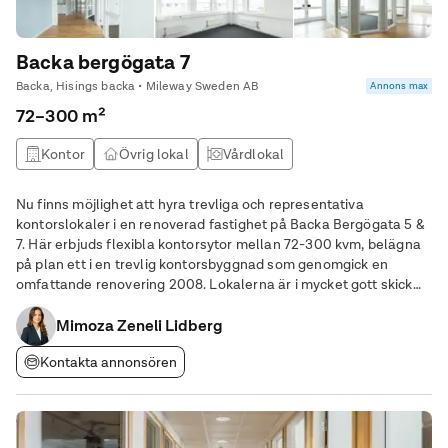
visning!
Backa bergögata 7
Backa, Hisings backa • Mileway Sweden AB
Annons max
72–300 m²
Kontor
Övrig lokal
Vårdlokal
Nu finns möjlighet att hyra trevliga och representativa
kontorslokaler i en renoverad fastighet på Backa Bergögata 5 &
7. Här erbjuds flexibla kontorsytor mellan 72-300 kvm, belägna
på plan ett i en trevlig kontorsbyggnad som genomgick en
omfattande renovering 2008. Lokalerna är i mycket gott skick
och erbjuder en perfekt arbetsmiljö för företag som söker både
funktionalitet och trivsel.
Mimoza Zeneli Lidberg
Kontakta annonsören