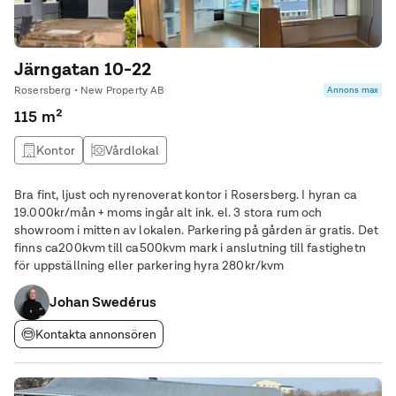
Järngatan 10-22
Rosersberg • New Property AB
Annons max
115 m²
Kontor
Vårdlokal
Bra fint, ljust och nyrenoverat kontor i Rosersberg. I hyran ca
19.000kr/mån + moms ingår alt ink. el. 3 stora rum och
showroom i mitten av lokalen. Parkering på gården är gratis. Det
finns ca200kvm till ca500kvm mark i anslutning till fastighetn
för uppställning eller parkering hyra 280kr/kvm
Johan Swedérus
Kontakta annonsören