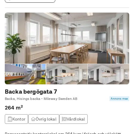
Backa bergögata 7
Backa, Hisings backa • Mileway Sweden AB
Annons max
264 m²
Kontor
Övrig lokal
Vårdlokal