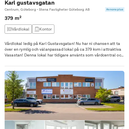
Karl gustavsgatan
Centrum, Göteborg • Stena Fastigheter Göteborg AB
Annons plus
379 m²
Vårdlokal
Kontor
Vårdlokal ledig på Karl Gustavsgatan! Nu har ni chansen att ta
över en rymlig och välanpassad lokal på ca 379 kvm i attraktiva
Vasastan! Denna lokal har tidigare använts som vårdcentral och
är perfekt för liknande verksamhet, men kan även anpassas för
andra ändamål. Lokalen erbjuder en flexibel planlösning med
både mindre rum och större öppna ytor, vilket ger stora
möjligheter att skapa en verksamhet som passar just era behov.
Här finns även ett stort kök och flera toaletter, samt indraget
vatten i alla rum – en stor fördel för vård- och
kontorsverksamheter. Med sitt strategiska läge mitt i ett
bostadsområde finns här en fantastisk möjlighet att möta
efterfrågan från lokalbefolkningen och skapa en verksamhet
med starkt kundunderlag. Lokalen har en takhöjd på 2,50 meter
och tillåter omomsad verksamhet. Ta chansen att etablera er i
denna mångsidiga lokal – kontakta oss för mer information och