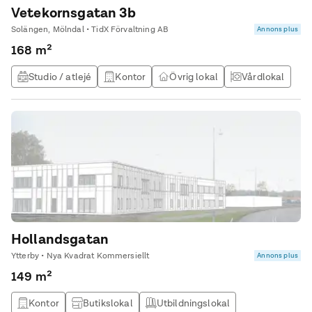
Vetekornsgatan 3b
Solängen, Mölndal • TidX Förvaltning AB
Annons plus
168 m²
Studio / atlejé
Kontor
Övrig lokal
Vårdlokal
Hollandsgatan
Ytterby • Nya Kvadrat Kommersiellt
Annons plus
149 m²
Kontor
Butikslokal
Utbildningslokal