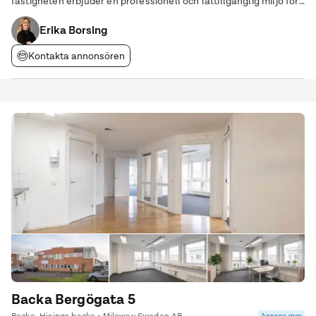
fastigheten erbjuder en professionell och lättillgänglig miljö för
såväl medarbetare som besökare.Höjdpunkter • Kontorslokal
Erika Borsing
om ca 417 kvm • Belägen på
Kontakta annonsören
Backa Bergögata 5
Annons max