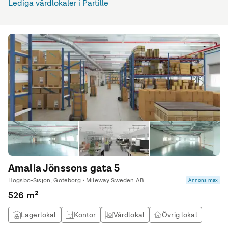
Lediga vårdlokaler i Partille
Amalia Jönssons gata 5
Högsbo-Sisjön, Göteborg • Mileway Sweden AB
Annons max
526 m²
Lagerlokal
Kontor
Vårdlokal
Övrig lokal