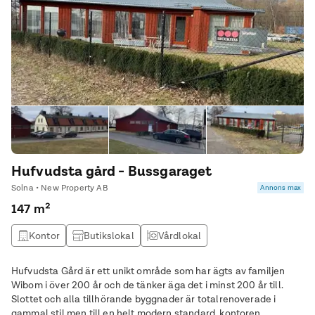
Hufvudsta gård - Bussgaraget
Solna • New Property AB
Annons max
147 m²
Kontor
Butikslokal
Vårdlokal
Hufvudsta Gård är ett unikt område som har ägts av familjen
Wibom i över 200 år och de tänker äga det i minst 200 år till.
Slottet och alla tillhörande byggnader är totalrenoverade i
gammal stil men till en helt modern standard, kontoren