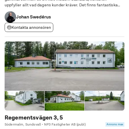
uppfyller allt vad dagens kunder kräver. Det finns fantastiska
promenader och jogging områden längs Mälarens strand från
Johan Swedérus
Pampas Marina. Ett unikt
Kontakta annonsören
Regementsvägen 3, 5
Södermalm, Sundsvall • NP3 Fastigheter AB (publ)
Annons max