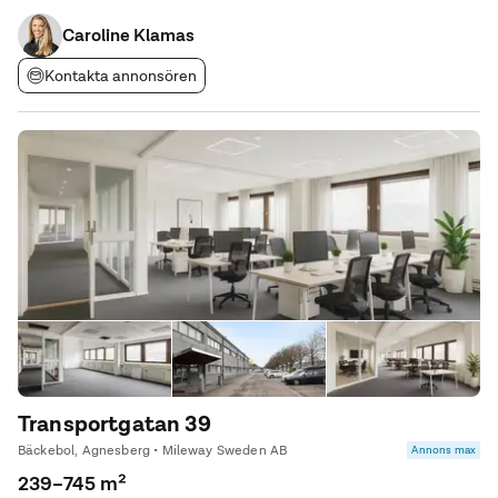
bottenplan (plan 1) och 339 kvm en trappa upp (plan 1,5). De kan
hyras tillsammans eller separat,
Caroline Klamas
Kontakta annonsören
Transportgatan 39
Bäckebol, Agnesberg • Mileway Sweden AB
Annons max
239–745 m²