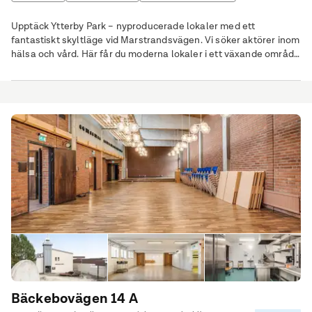
Träningslokal / gym
Upptäck Ytterby Park – nyproducerade lokaler med ett
fantastiskt skyltläge vid Marstrandsvägen. Vi söker aktörer inom
hälsa och vård. Här får du moderna lokaler i ett växande område
med närhet till Kungälv centrum. Ta chansen att etablera er i ett
växande område, med Ytterbys bästa läge!
Bäckebovägen 14 A