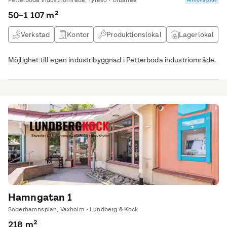
Petterboda industriområde, Tyresö • Urbanea
50–1 107 m²
Verkstad
Kontor
Produktionslokal
Lagerlokal
Möjlighet till egen industribyggnad i Petterboda industriområde.
Hamngatan 1
Söderhamnsplan, Vaxholm • Lundberg & Kock
218 m²