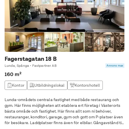
Fagerstagatan 18 B
Lunda, Spånga • Fastpartner AB
Annons max
160 m²
Kontor
Utbildningslokal
Kontorshotell
Övrig lokal
Lunda-områdets centrala fastighet med både restaurang och
gym. Här finns möjligheten att etablera ert företag i Västerorts
bästa område och fastighet. Här finns allt som ni behöver,
restauranger, konditori, garage, gym och gott om P-platser även
för besökare. Laddplatser finns även för elbilar. Gångavstånd till
pendeln och busshållplatsen ligger 100 meter från fastigheten.