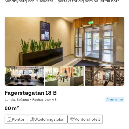
Sundbyberg och Huvudsta – perfekt för dig som håller till norr
om Stockholm. Från industriområde till expansivt affärsdistrikt. I
Solna Business Park frodas både bolag och kreativa idéer.
Fagerstagatan 18 B
Lunda, Spånga • Fastpartner AB
Annons max
80 m²
Kontor
Utbildningslokal
Kontorshotell
Övrig lokal