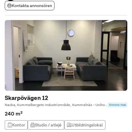
Kontakta annonsören
Skarpövägen 12
Nacka, Kummelbergets Industriområde, Kummelnäs • Unihome AB
Annons max
240 m²
Kontor
Studio / atlejé
Utbildningslokal