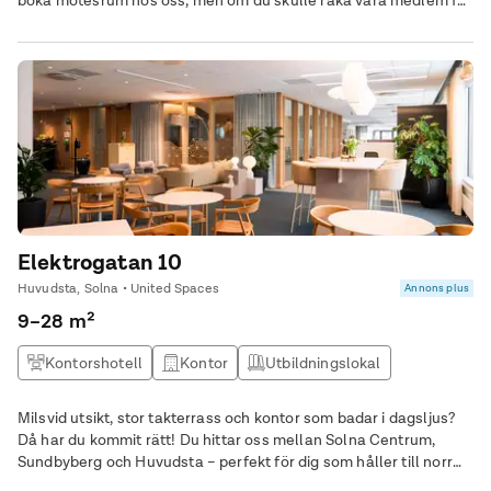
boka mötesrum hos oss, men om du skulle råka vara medlem får
du faktiskt 30% rabatt på alla mötesrum. Om det är någonting
du undrar över kan du alltid höra av dig till oss, eller kika bland
våra vanligaste frågor. När du bokar ett mötesrum hos United
Spaces behöver du bara fokusera på en sak, och det är just
mötet. Allt annat runt omkring tar vi hand om. Smarrig lunch till
deltagarna? Vi fixar. Kaffe med nybakad kanelbulle? Självklart.
Specialteknik till den stora presentationen? Bara hojta till när du
bokar. Alla är välkomna att boka mötesrum hos oss, men om du
skulle råka vara medlem får du faktiskt 30% rabatt på alla
mötesrum. Något att tänka på!
Elektrogatan 10
Huvudsta, Solna • United Spaces
Annons plus
9–28 m²
Kontorshotell
Kontor
Utbildningslokal
Kontor & Lager
Milsvid utsikt, stor takterrass och kontor som badar i dagsljus?
Då har du kommit rätt! Du hittar oss mellan Solna Centrum,
Sundbyberg och Huvudsta – perfekt för dig som håller till norr
om Stockholm. Från industriområde till expansivt affärsdistrikt. I