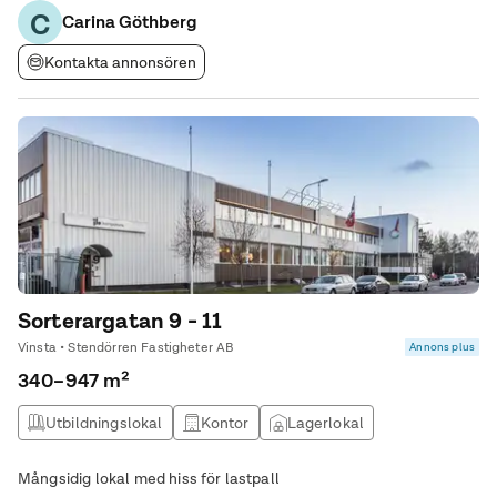
C
Lokalen anpassar vi
Carina Göthberg
Kontakta annonsören
Sorterargatan 9 - 11
Vinsta • Stendörren Fastigheter AB
Annons plus
340–947 m²
Utbildningslokal
Kontor
Lagerlokal
Produktionslokal
Mångsidig lokal med hiss för lastpall