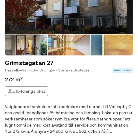
Grimstagatan 27
Hässelby-Vällingby, Vällingby • Svenska Bostäder
Annons max
272 m²
Utbildningslokal
Välplanerad förskolelokal i markplan med närhet till Vällingby C
och god tillgänglighet för hämtning och lämning. Lokalen passar
verksamheter som söker rymliga ytor för flera barngrupper i ett
lugnt område med kort avstånd till service och kommunikation.
Yta 272 kvm. Årshyra 424 980 kr (ca 1 562 kr/kvm/år),
månadshyra ca 35 415 kr. Hyresgäst bekostar värme,