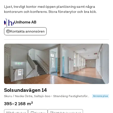
Kontor & Lager
Ljust, trevligt kontor med öppen planlösning samt några
kontorsrum och konferens. Stora fönsterytor och bra kök.
Unihome AB
Kontakta annonsören
Solsundavägen 14
Skuru / Nacka Östra, Saltsjö-boo • Strandäng Fastighetsförmedling Kommersiella
Annons plus
395–2 168 m²