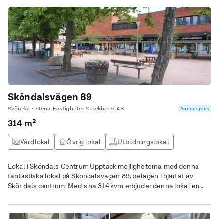
Sköndalsvägen 89
Sköndal • Stena Fastigheter Stockholm AB
Annons plus
314 m²
Vårdlokal
Övrig lokal
Utbildningslokal
Kontor
Lokal i Sköndals Centrum Upptäck möjligheterna med denna
fantastiska lokal på Sköndalsvägen 89, belägen i hjärtat av
Sköndals centrum. Med sina 314 kvm erbjuder denna lokal en
perfekt miljö för vård/omsorg eller kontor. Här får du en praktisk
och flexibel yta som kan anpassas efter just dina behov.