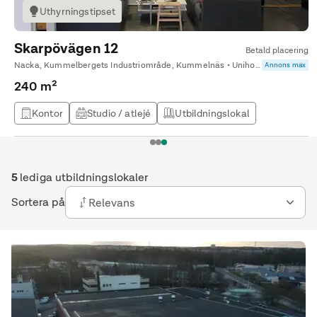
Uthyrningstipset
Skarpövägen 12
Betald placering
Nacka, Kummelbergets Industriområde, Kummelnäs • Unihome AB
Annons max
240 m²
Kontor
Studio / atlejé
Utbildningslokal
Kontor & Lager
1
2
3
5
lediga utbildningslokaler
Sortera på
Relevans