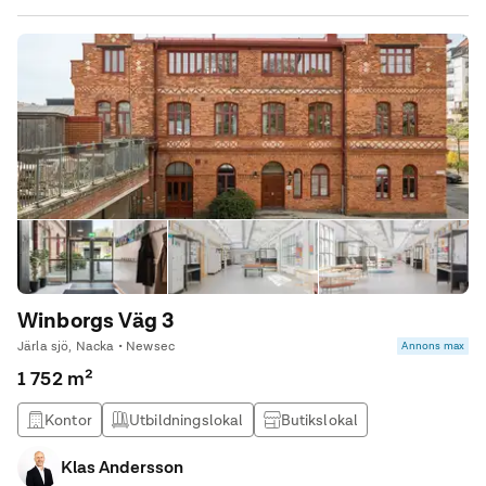
Winborgs Väg 3
Järla sjö, Nacka • Newsec
Annons max
1 752 m²
Kontor
Utbildningslokal
Butikslokal
Kontorshotell
Klas Andersson