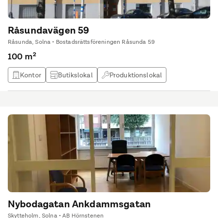
Råsundavägen 59
Råsunda, Solna • Bostadsrättsföreningen Råsunda 59
100 m²
Kontor
Butikslokal
Produktionslokal
Övrig lokal
Nybodagatan Ankdammsgatan
Skytteholm, Solna • AB Hörnstenen