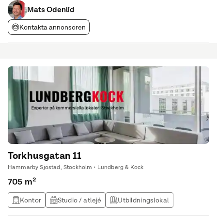
fastighetsskatt och moms. Tillträde
Mats Odenlid
Kontakta annonsören
Torkhusgatan 11
Hammarby Sjöstad, Stockholm • Lundberg & Kock
705 m²
Kontor
Studio / atlejé
Utbildningslokal
Produktionslokal