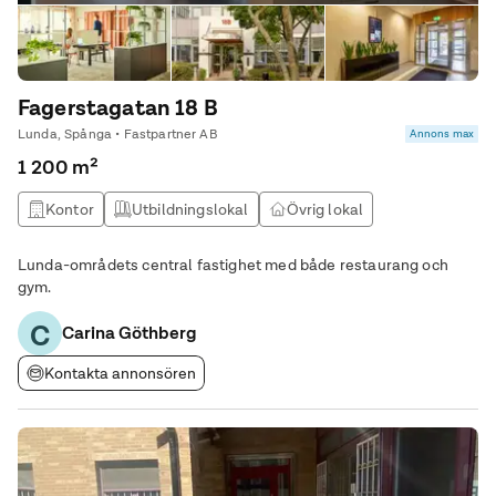
Fagerstagatan 18 B
Lunda, Spånga • Fastpartner AB
Annons max
1 200 m²
Kontor
Utbildningslokal
Övrig lokal
Lunda-områdets central fastighet med både restaurang och
gym.
C
Carina Göthberg
Kontakta annonsören