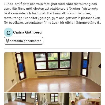
Lunda-områdets centrala fastighet med både restaurang och
gym. Här finns möjligheten att etablera ert företag i Västerorts
bästa område och fastighet. Här finns allt som ni behöver,
restauranger, konditori, garage, gym och gott om P-platser även
för besökare. Laddplatser finns även för elbilar. Gångavstånd till
pendeln och busshållplatsen ligger 100 meter från fastigheten.
C
Lokalen anpassar vi
Carina Göthberg
Kontakta annonsören