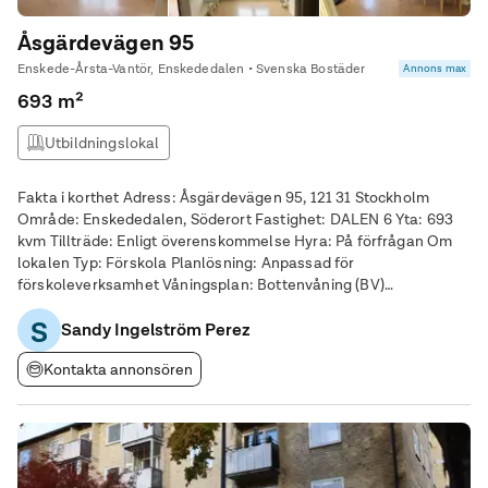
Åsgärdevägen 95
Enskede-Årsta-Vantör, Enskededalen • Svenska Bostäder
Annons max
693 m²
Utbildningslokal
Fakta i korthet Adress: Åsgärdevägen 95, 121 31 Stockholm
Område: Enskededalen, Söderort Fastighet: DALEN 6 Yta: 693
kvm Tillträde: Enligt överenskommelse Hyra: På förfrågan Om
lokalen Typ: Förskola Planlösning: Anpassad för
förskoleverksamhet Våningsplan: Bottenvåning (BV)
Tillgänglighet: Direkt markplan – underlättar barn- och
S
varuflöde Status: Hyresledig Läge och kommunikationer -
Sandy Ingelström Perez
Belägen i
Kontakta annonsören