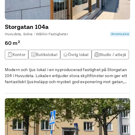
Storgatan 104a
Huvudsta, Solna • Wåhlin Fastigheter
Annons plus
60 m²
Kontor
Butikslokal
Övrig lokal
Studio / atlejé
Modern och ljus lokal i en nyproducerad fastighet på Storgatan
104 i Huvudsta. Lokalen erbjuder stora skyltfönster som ger ett
fantastiskt ljusinsläpp och mycket god exponering mot gatan,
perfekt för butik, showroom, kontor eller annan verksamhet.