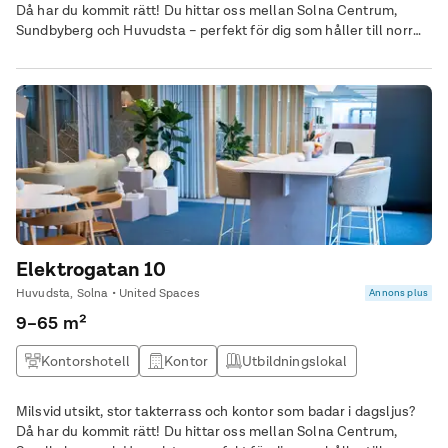
Då har du kommit rätt! Du hittar oss mellan Solna Centrum,
Sundbyberg och Huvudsta – perfekt för dig som håller till norr
om Stockholm. Från industriområde till expansivt affärsdistrikt. I
Solna Business Park frodas både bolag och kreativa idéer.
Elektrogatan 10
Huvudsta, Solna • United Spaces
Annons plus
9–65 m²
Kontorshotell
Kontor
Utbildningslokal
Kontor & Lager
Milsvid utsikt, stor takterrass och kontor som badar i dagsljus?
Då har du kommit rätt! Du hittar oss mellan Solna Centrum,