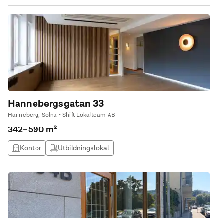
Solna Business Park frodas både bolag och kreativa idéer.
Hannebergsgatan 33
Hanneberg, Solna • Shift Lokalteam AB
342–590 m²
Kontor
Utbildningslokal