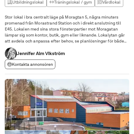
Utbildningslokal
Träningslokal / gym
Vårdlokal
Kontor
Stor lokal i bra centralt läge på Moragtan 5, några minuters
promenad från Morastrand Station och i direkt anslutning till
E45. Lokalen med sina stora fönsterpartier mot Moragatan
lämpar sig som kontor, butik, gym eller liknande. Lokalytan går
att avdela och anpassa efter behov, se planlösningar för både
entréplan och källarplan. Hyresgäster i samma byggnad är Mora
Hotell & spa, Restaurang
Jennifer Alm Vikström
Kontakta annonsören