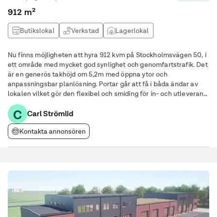
912 m²
Butikslokal
Verkstad
Lagerlokal
Produktionslokal
Nu finns möjligheten att hyra 912 kvm på Stockholmsvägen 50, i
ett område med mycket god synlighet och genomfartstrafik. Det
är en generös takhöjd om 5,2m med öppna ytor och
anpassningsbar planlösning. Portar går att få i båda ändar av
lokalen vilket gör den flexibel och smiding för in- och utleverans.
Stora skyltfönster med bra exponeringsmöjligheter mot
C
Stockholmsvägen. Tillgång till
Carl Strömlid
Kontakta annonsören