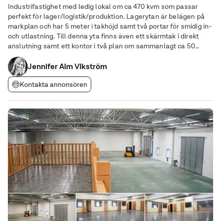
Industrifastighet med ledig lokal om ca 470 kvm som passar
perfekt för lager/logistik/produktion. Lagerytan är belägen på
markplan och har 5 meter i takhöjd samt två portar för smidig in-
och utlastning. Till denna yta finns även ett skärmtak i direkt
anslutning samt ett kontor i två plan om sammanlagt ca 50
kvadratmeter. Byggnaden ligger på inhägnat område - innanför
grindarna finns möjlighet
Jennifer Alm Vikström
Kontakta annonsören