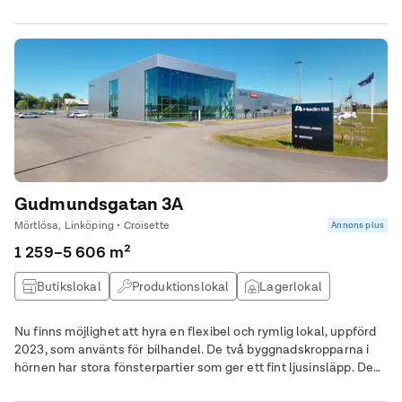
Gudmundsgatan 3A
Mörtlösa, Linköping • Croisette
Annons plus
1 259–5 606 m²
Butikslokal
Produktionslokal
Lagerlokal
Övrig lokal
Nu finns möjlighet att hyra en flexibel och rymlig lokal, uppförd
2023, som använts för bilhandel. De två byggnadskropparna i
hörnen har stora fönsterpartier som ger ett fint ljusinsläpp. Den
totala ytan uppgår till 5 606 kvm och är fördelad på entréplan