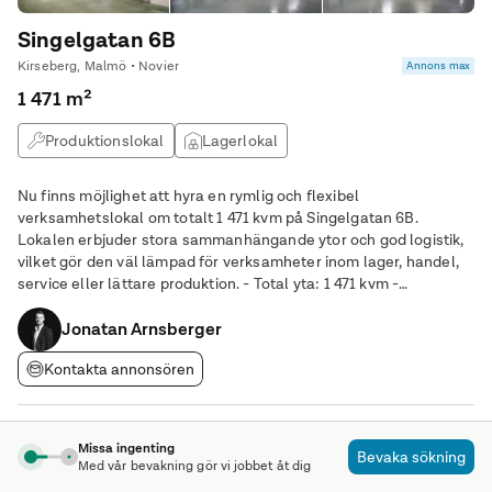
Singelgatan 6B
Kirseberg, Malmö • Novier
Annons max
1 471 m²
Produktionslokal
Lagerlokal
Nu finns möjlighet att hyra en rymlig och flexibel
verksamhetslokal om totalt 1 471 kvm på Singelgatan 6B.
Lokalen erbjuder stora sammanhängande ytor och god logistik,
vilket gör den väl lämpad för verksamheter inom lager, handel,
service eller lättare produktion. - Total yta: 1 471 kvm -
Lager/butik: ca 1 160 kvm - Kontor: ca 311 kvm på två plan - Port
för in- och utlastning - Inhägnad
Jonatan Arnsberger
Kontakta annonsören
Missa ingenting
Bevaka sökning
Med vår bevakning gör vi jobbet åt dig