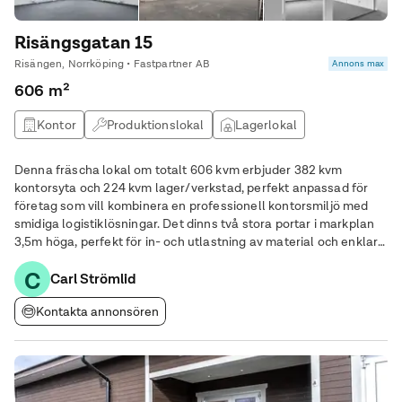
Risängsgatan 15
Risängen, Norrköping • Fastpartner AB
Annons max
606 m²
Kontor
Produktionslokal
Lagerlokal
Denna fräscha lokal om totalt 606 kvm erbjuder 382 kvm
kontorsyta och 224 kvm lager/verkstad, perfekt anpassad för
företag som vill kombinera en professionell kontorsmiljö med
smidiga logistiklösningar. Det dinns två stora portar i markplan
3,5m höga, perfekt för in- och utlastning av material och enklare
förvaring. Skärmtak med tillhörande parkeringsplatser praktiskt
C
för firmabilar, släp och
Carl Strömlid
Kontakta annonsören