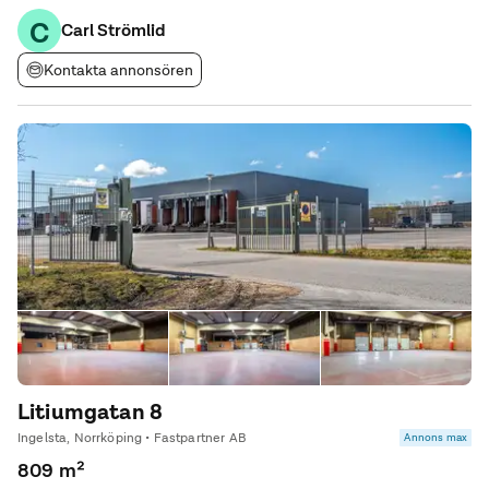
söderleden och citykärnan i Norrköping. Restauranger inom
C
gångavstånd och
Carl Strömlid
Kontakta annonsören
Litiumgatan 8
Ingelsta, Norrköping • Fastpartner AB
Annons max
809 m²