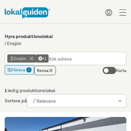
me
Hyra produktionslokal
i Ensjön
Ensjön
+1
Filtrera
Rensa
Karta
1
1
ledig produktionslokal
Sortera på
Relevans