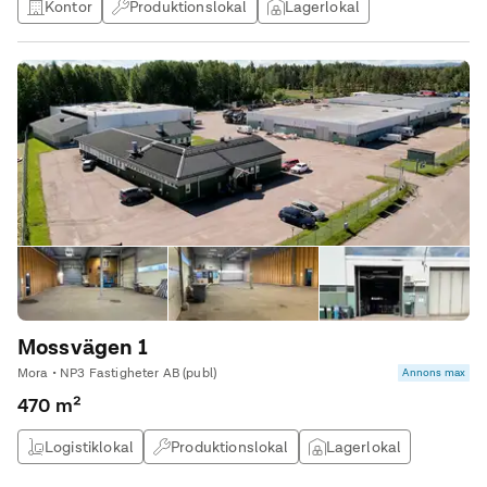
Kontor
Produktionslokal
Lagerlokal
Övrig lokal
Mossvägen 1
Mora • NP3 Fastigheter AB (publ)
Annons max
470 m²
Logistiklokal
Produktionslokal
Lagerlokal