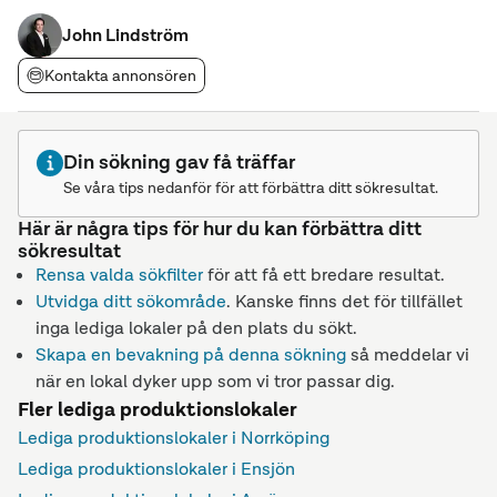
traverser som är besiktigade och klara att köra och gott med
elförsöjning för verksamheten som
John Lindström
Kontakta annonsören
Din sökning gav få träffar
Se våra tips nedanför för att förbättra ditt sökresultat.
Här är några tips för hur du kan förbättra ditt
sökresultat
Rensa valda sökfilter
för att få ett bredare resultat.
Utvidga ditt sökområde
. Kanske finns det för tillfället
inga lediga lokaler på den plats du sökt.
Skapa en bevakning på denna sökning
så meddelar vi
när en lokal dyker upp som vi tror passar dig.
Fler lediga produktionslokaler
Lediga produktionslokaler i Norrköping
Lediga produktionslokaler i Ensjön