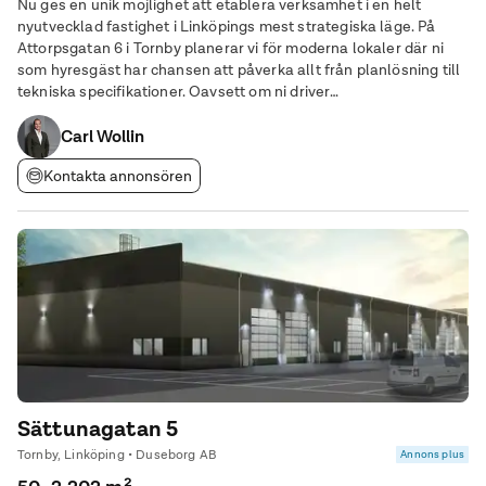
Nu ges en unik möjlighet att etablera verksamhet i en helt
nyutvecklad fastighet i Linköpings mest strategiska läge. På
Attorpsgatan 6 i Tornby planerar vi för moderna lokaler där ni
som hyresgäst har chansen att påverka allt från planlösning till
tekniska specifikationer. Oavsett om ni driver
logistikverksamhet, industriell produktion eller behöver ett
modernt kombinationskontor, skapar vi en
Carl Wollin
Kontakta annonsören
Sättunagatan 5
Tornby, Linköping • Duseborg AB
Annons plus