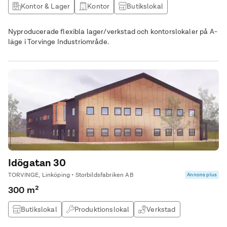
Kontor & Lager
Kontor
Butikslokal
Lagerlokal
Nyproducerade flexibla lager/verkstad och kontorslokaler på A-
läge i Torvinge Industriområde.
Idögatan 30
TORVINGE, Linköping • Storbildsfabriken AB
Annons plus
300 m²
Butikslokal
Produktionslokal
Verkstad
Kontor