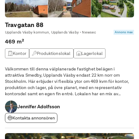
Travgatan 88
Upplands Väsby kommun, Upplands Väsby • Newsec
Annons max
469 m²
Kontor
Produktionslokal
Lagerlokal
Välkommen till denna välplanerade fastighet belägen i
attraktiva Smedby, Upplands Väsby endast 22 km norr om
Stockholm. Här erbjuder vi flexibla ytor om 469 kvm för kontor,
produktion och lager, på övre planet, med en representativ
kontorsdel samt en egen fin entré. Lokalen har en mix av
kontorsrum, mötesrum samt öppna kontors/produktionsytor
Jennifer Adolfsson
med en takhöjd på ca 2,60 meter. Läget är
Kontakta annonsören