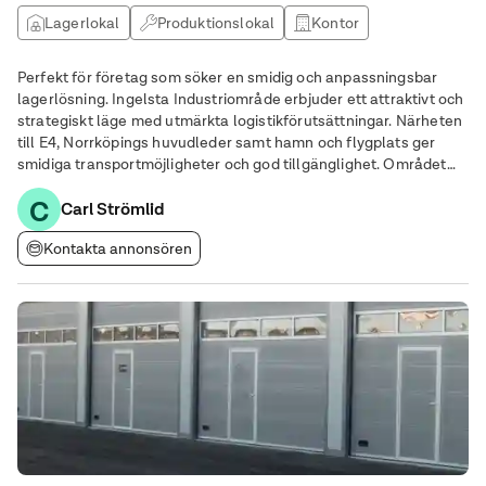
Lagerlokal
Produktionslokal
Kontor
Perfekt för företag som söker en smidig och anpassningsbar
lagerlösning. Ingelsta Industriområde erbjuder ett attraktivt och
strategiskt läge med utmärkta logistikförutsättningar. Närheten
till E4, Norrköpings huvudleder samt hamn och flygplats ger
smidiga transportmöjligheter och god tillgänglighet. Området
präglas av ett brett serviceutbud med restauranger, handel och
C
hotell som bidrar till en
Carl Strömlid
Kontakta annonsören