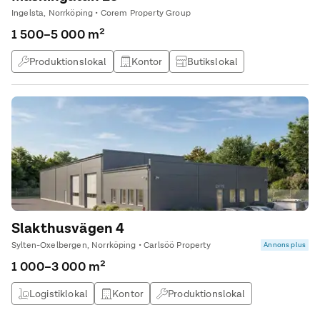
funktion håller hög kvalité då lokalerna uppförs av den
Ingelsta, Norrköping • Corem Property Group
långsiktiga ägaren. Det resulterar i en kostnadseffektiv och
1 500–5 000 m²
miljövänlig energianvändning för hyresgästen. Läs mer om oss
på www.walden-grindestam.se
Produktionslokal
Kontor
Butikslokal
Lagerlokal
Slakthusvägen 4
Sylten-Oxelbergen, Norrköping • Carlsöö Property
Annons plus
1 000–3 000 m²
Logistiklokal
Kontor
Produktionslokal
Lagerlokal