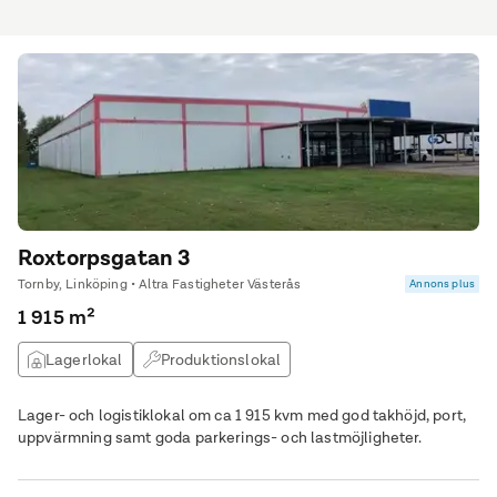
samt två entresolplan, placerade ovanför byggnadskropparna i
de båda hörnen.
Roxtorpsgatan 3
Tornby, Linköping • Altra Fastigheter Västerås
Annons plus
1 915 m²
Lagerlokal
Produktionslokal
Lager- och logistiklokal om ca 1 915 kvm med god takhöjd, port,
uppvärmning samt goda parkerings- och lastmöjligheter.