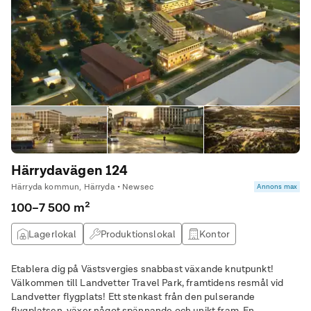
Härrydavägen 124
Härryda kommun, Härryda • Newsec
Annons max
100–7 500 m²
Lagerlokal
Produktionslokal
Kontor
Butikslokal
Etablera dig på Västsvergies snabbast växande knutpunkt!
Välkommen till Landvetter Travel Park, framtidens resmål vid
Landvetter flygplats! Ett stenkast från den pulserande
flygplatsen, växer något spännande och unikt fram. En