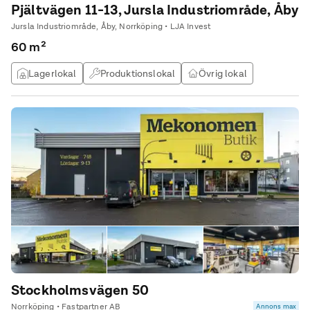
Pjältvägen 11-13, Jursla Industriområde, Åby
Jursla Industriområde, Åby, Norrköping • LJA Invest
60 m²
Lagerlokal
Produktionslokal
Övrig lokal
Verkstad
Stockholmsvägen 50
Norrköping • Fastpartner AB
Annons max