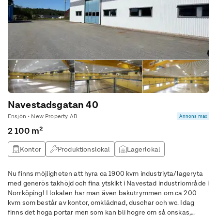
Navestadsgatan 40
Ensjön • New Property AB
Annons max
2 100 m²
Kontor
Produktionslokal
Lagerlokal
Nu finns möjligheten att hyra ca 1900 kvm industriyta/lageryta
med generös takhöjd och fina ytskikt i Navestad industriområde i
Norrköping! I lokalen har man även bakutrymmen om ca 200
kvm som består av kontor, omklädnad, duschar och wc. Idag
finns det höga portar men som kan bli högre om så önskas,