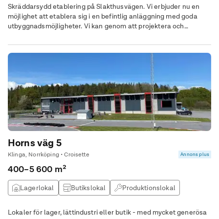
Skräddarsydd etablering på Slakthusvägen. Vi erbjuder nu en
möjlighet att etablera sig i en befintlig anläggning med goda
utbyggnadsmöjligheter. Vi kan genom att projektera och
utveckla fastigheten utifrån era specifika önskemål uppföra
ytterligare cirka 1 000 kvm.
Horns väg 5
Klinga, Norrköping • Croisette
Annons plus
400–5 600 m²
Lagerlokal
Butikslokal
Produktionslokal
Övrig lokal
Lokaler för lager, lättindustri eller butik - med mycket generösa