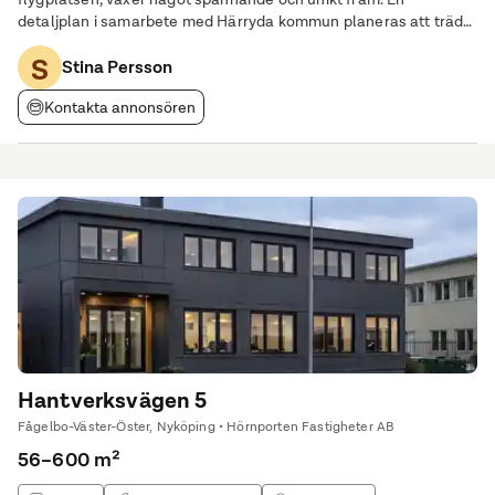
detaljplan i samarbete med Härryda kommun planeras att träda
laga kraft i början av 2025, där visionen är att skapa ett område
S
som förenar bekvämlighet med livskvalitet.
Stina Persson
Kontakta annonsören
Hantverksvägen 5
Fågelbo-Väster-Öster, Nyköping • Hörnporten Fastigheter AB
56–600 m²