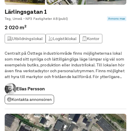
Lärlingsgatan 1
Teg, Umeå • NP3 Fastigheter AB (publ)
Annons max
2 020 m²
Utbildningslokal
Logistiklokal
Kontor
Lagerlokal
Centralt på Östtegs industriområde finns möjligheternas lokal
som med sitt synliga och lättillgängliga läge lämpar sig väl som
exempelvis butiks, produktion eller industrilokal. Till lokalen hör
även fina verkstadsytor och personalutrymmen. Finns möjlighet
att hyra till markytor och fristående kallförråd. För ytterligare
information välkommen att kontakta Elias Persson, NP3
Fastigheter.
Elias Persson
Kontakta annonsören