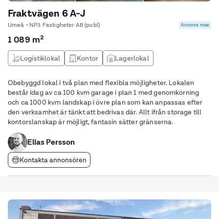
Fraktvägen 6 A-J
Umeå • NP3 Fastigheter AB (publ)
Annons max
1 089 m²
Logistiklokal
Kontor
Lagerlokal
Produktionslokal
Obebyggd lokal i två plan med flexibla möjligheter. Lokalen
består idag av ca 100 kvm garage i plan 1 med genomkörning
och ca 1000 kvm landskap i övre plan som kan anpassas efter
den verksamhet är tänkt att bedrivas där. Allt ifrån storage till
kontorslanskap är möjligt, fantasin sätter gränserna.
Elias Persson
Kontakta annonsören