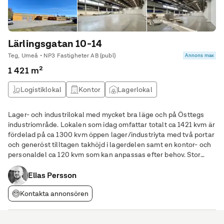
Lärlingsgatan 10-14
Teg, Umeå • NP3 Fastigheter AB (publ)
Annons max
1 421 m²
Logistiklokal
Kontor
Lagerlokal
Produktionslokal
Lager- och industrilokal med mycket bra läge och på Östtegs
industriområde. Lokalen som idag omfattar totalt ca 1421 kvm är
fördelad på ca 1300 kvm öppen lager/industriyta med två portar
och generöst tilltagen takhöjd i lagerdelen samt en kontor- och
personaldel ca 120 kvm som kan anpassas efter behov. Stor
inhägnad innergård. För ytterligare information, välkommen att
kontakta Elias Persson, NP3
Elias Persson
Kontakta annonsören