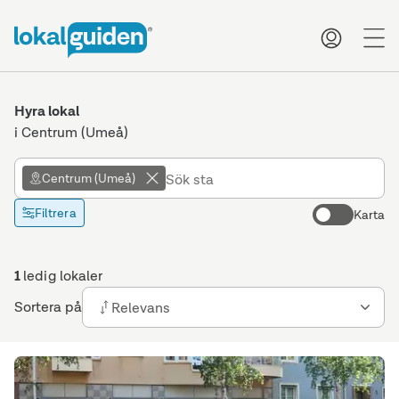
me
Hyra lokal
i Centrum (Umeå)
Centrum (Umeå)
Filtrera
Karta
1
ledig lokaler
Sortera på
Relevans