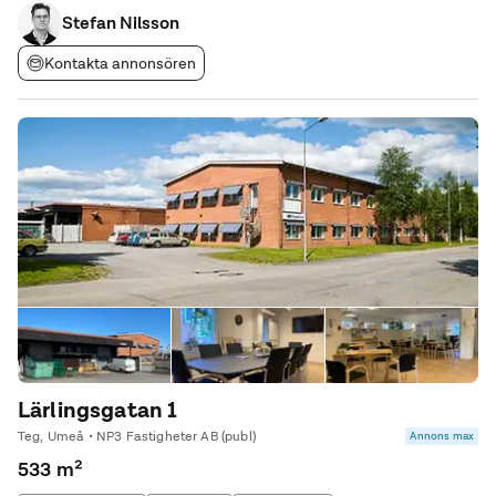
NP3 Fastigheter.
Stefan Nilsson
Kontakta annonsören
Lärlingsgatan 1
Teg, Umeå • NP3 Fastigheter AB (publ)
Annons max
533 m²