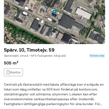
Spårv. 10, Timotejv. 59
Västerslätt, Umeå • NP3 Fastigheter AB (publ)
Annons max
505 m²
Kontor
Centralt på Västersslätt med bästa affärsläge kan vi erbjuda en
lokal som idag omfattar ca 505 kvm fördelat på kontorsrum,
utställningsytor och allmänna utrymmen. Lokalen kan efter
överenskommelse verksamhetsanpassas efter önskemål.
Fastigheten lättillgängliga parkeringsytor för sina kunder. För
ytterligare information, välkommen att kontakta Stefan Nilsson,