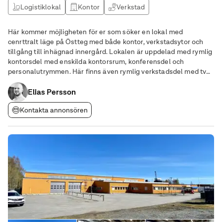
Logistiklokal
Kontor
Verkstad
Här kommer möjligheten för er som söker en lokal med
cenrttralt läge på Östteg med både kontor, verkstadsytor och
tillgång till inhägnad innergård. Lokalen är uppdelad med rymlig
kontorsdel med enskilda kontorsrum, konferensdel och
personalutrymmen. Här finns även rymlig verkstadsdel med två
portar och stor carportdel. Det finnas möjlighet att efter separat
överenskommelse hyra utomhusytor från
Elias Persson
Kontakta annonsören