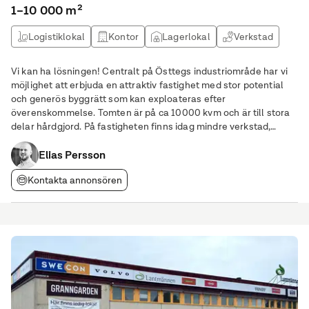
1–10 000 m²
Logistiklokal
Kontor
Lagerlokal
Verkstad
Vi kan ha lösningen! Centralt på Östtegs industriområde har vi
möjlighet att erbjuda en attraktiv fastighet med stor potential
och generös byggrätt som kan exploateras efter
överenskommelse. Tomten är på ca 10000 kvm och är till stora
delar hårdgjord. På fastigheten finns idag mindre verkstad,
kallförråd och skärmtak. Fastigheten kan eventuellt delas upp
och exploateras i överenskommelse med
Elias Persson
Kontakta annonsören