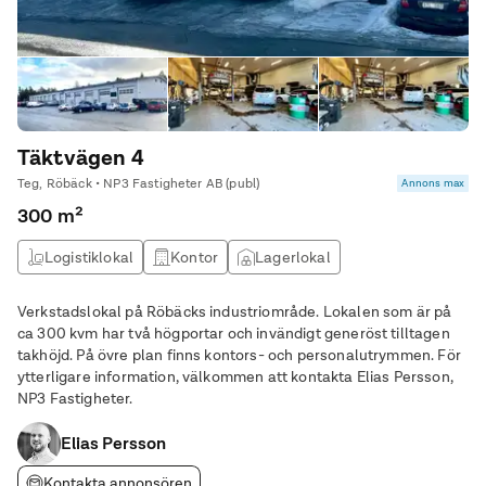
Täktvägen 4
Teg, Röbäck • NP3 Fastigheter AB (publ)
Annons max
300 m²
Logistiklokal
Kontor
Lagerlokal
Produktionslokal
Verkstadslokal på Röbäcks industriområde. Lokalen som är på
ca 300 kvm har två högportar och invändigt generöst tilltagen
takhöjd. På övre plan finns kontors- och personalutrymmen. För
ytterligare information, välkommen att kontakta Elias Persson,
NP3 Fastigheter.
Elias Persson
Kontakta annonsören