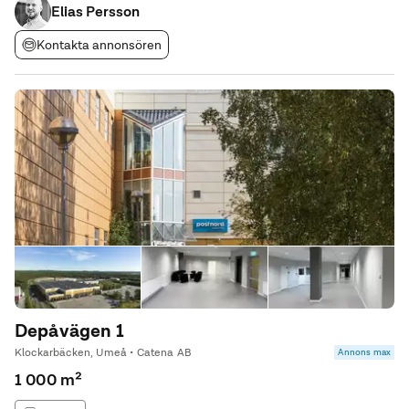
och moderna lokaler med
Elias Persson
Kontakta annonsören
Depåvägen 1
Klockarbäcken, Umeå • Catena AB
Annons max
1 000 m²