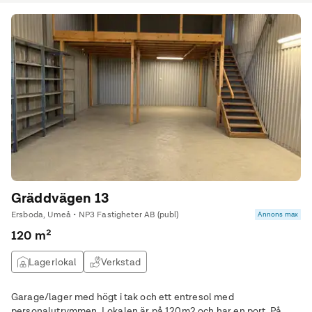
Gräddvägen 13
Ersboda, Umeå • NP3 Fastigheter AB (publ)
Annons max
120 m²
Lagerlokal
Verkstad
Garage/lager med högt i tak och ett entresol med
personalutrymmen. Lokalen är på 120m2 och har en port. På