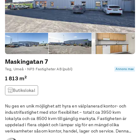
Maskingatan 7
Teg, Umeå • NP3 Fastigheter AB (publ)
Annons max
1 813 m²
Butikslokal
Nu ges en unik möjlighet att hyra en välplanerad kontor- och
industrifastighet med stor flexibilitet – totalt ca 3950 kvm
lokalyta och ca 8500 kvm tillgänglig markyta. Fastigheten är
uppdelad i flera objekt och lämpar sig för en mängd olika
verksamheter såsom kontor, handel, lager och service. Denna
fastighet är ett utmärkt val för företag som söker funktionella