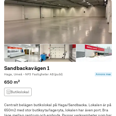
Sandbackavägen 1
Haga, Umeå • NP3 Fastigheter AB (publ)
Annons max
650 m²
Butikslokal
Centralt belägen butikslokal på Haga/Sandbacka. Lokalen är på
650m2 med stor butiksyta/lageryta, lokalen har även port. Bra
läge mellan centrum och ersboda. Passar verksamheter som har