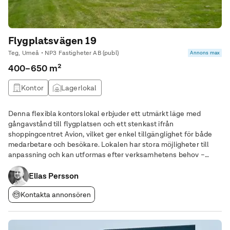
Flygplatsvägen 19
Teg, Umeå • NP3 Fastigheter AB (publ)
Annons max
400–650 m²
Kontor
Lagerlokal
Denna flexibla kontorslokal erbjuder ett utmärkt läge med
gångavstånd till flygplatsen och ett stenkast ifrån
shoppingcentret Avion, vilket ger enkel tillgänglighet för både
medarbetare och besökare. Lokalen har stora möjligheter till
anpassning och kan utformas efter verksamhetens behov –
perfekt för företag som söker en funktionell och trivsam
arbetsplats. Här får du en ljus och trivsam miljö
Elias Persson
Kontakta annonsören