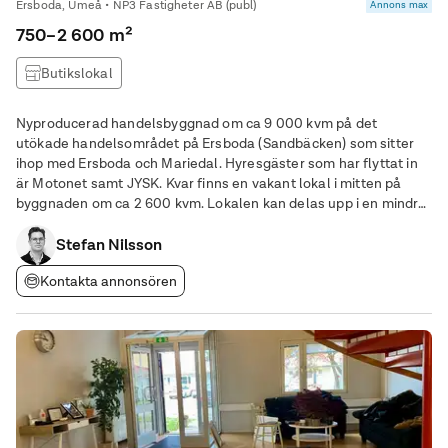
Ersboda, Umeå • NP3 Fastigheter AB (publ)
Annons max
750–2 600 m²
Butikslokal
Nyproducerad handelsbyggnad om ca 9 000 kvm på det
utökade handelsområdet på Ersboda (Sandbäcken) som sitter
ihop med Ersboda och Mariedal. Hyresgäster som har flyttat in
är Motonet samt JYSK. Kvar finns en vakant lokal i mitten på
byggnaden om ca 2 600 kvm. Lokalen kan delas upp i en mindre
lokal på ca 750 kvm respektive en större på ca 1850 kvm.
Stefan Nilsson
Kontakta annonsören