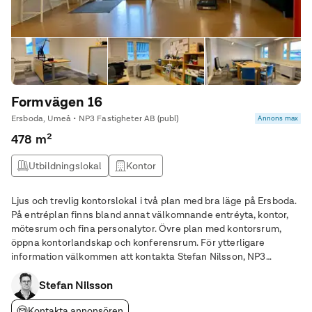
Formvägen 16
Ersboda, Umeå • NP3 Fastigheter AB (publ)
Annons max
478 m²
Utbildningslokal
Kontor
Ljus och trevlig kontorslokal i två plan med bra läge på Ersboda.
På entréplan finns bland annat välkomnande entréyta, kontor,
mötesrum och fina personalytor. Övre plan med kontorsrum,
öppna kontorlandskap och konferensrum. För ytterligare
information välkommen att kontakta Stefan Nilsson, NP3
Fastigheter.
Stefan Nilsson
Kontakta annonsören