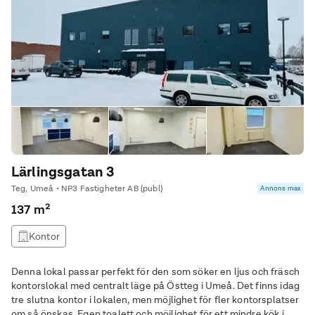
Lärlingsgatan 3
Teg, Umeå • NP3 Fastigheter AB (publ)
Annons max
137 m²
Kontor
Denna lokal passar perfekt för den som söker en ljus och fräsch
kontorslokal med centralt läge på Östteg i Umeå. Det finns idag
tre slutna kontor i lokalen, men möjlighet för fler kontorsplatser
om så önskas. Egen toalett och möjlighet för ett mindre kök i