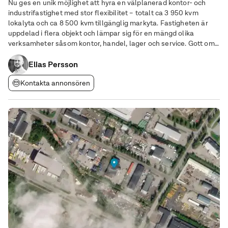
Nu ges en unik möjlighet att hyra en välplanerad kontor- och
industrifastighet med stor flexibilitet – totalt ca 3 950 kvm
lokalyta och ca 8 500 kvm tillgänglig markyta. Fastigheten är
uppdelad i flera objekt och lämpar sig för en mängd olika
verksamheter såsom kontor, handel, lager och service. Gott om
parkeringsplatser med både motorvärmare och laddmöjlighet
Elias Persson
finns att hyra. Denna fastighet är
Kontakta annonsören