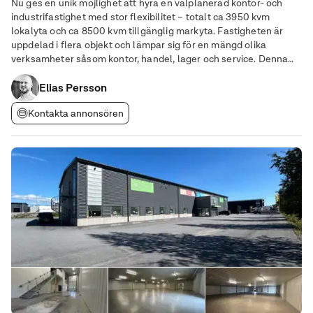
Nu ges en unik möjlighet att hyra en välplanerad kontor- och
industrifastighet med stor flexibilitet – totalt ca 3950 kvm
lokalyta och ca 8500 kvm tillgänglig markyta. Fastigheten är
uppdelad i flera objekt och lämpar sig för en mängd olika
verksamheter såsom kontor, handel, lager och service. Denna
fastighet är ett utmärkt val för företag som söker funktionella
och moderna lokaler med
Elias Persson
Kontakta annonsören