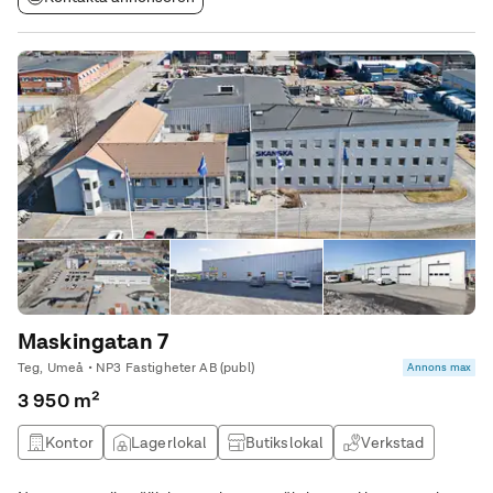
Maskingatan 7
Teg, Umeå • NP3 Fastigheter AB (publ)
Annons max
3 950 m²
Kontor
Lagerlokal
Butikslokal
Verkstad