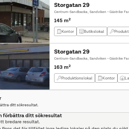
Storgatan 29
Centrum-Sandbacka, Sandviken • Gästrike Fas
145 m²
Kontor
Butikslokal
Produkt
Storgatan 29
Centrum-Sandbacka, Sandviken • Gästrike Fas
163 m²
Produktionslokal
Kontor
La
r
ättra ditt sökresultat.
n förbättra ditt sökresultat
ett bredare resultat.
 finns det för tillfället inga lediga lokaler på den plats du sökt