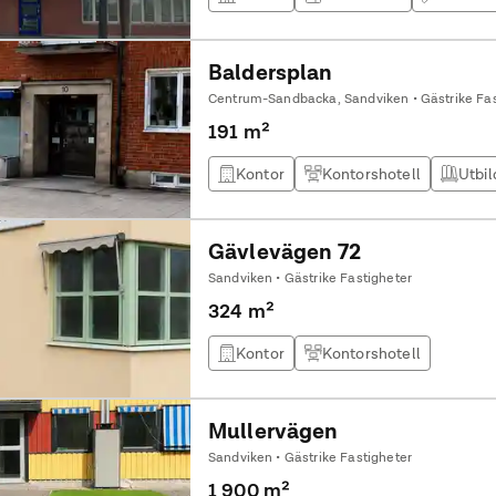
Baldersplan
Centrum-Sandbacka, Sandviken • Gästrike Fas
191 m²
Kontor
Kontorshotell
Utbil
Gävlevägen 72
Sandviken • Gästrike Fastigheter
324 m²
Kontor
Kontorshotell
Mullervägen
Sandviken • Gästrike Fastigheter
1 900 m²