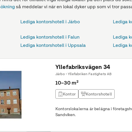
sökning
så meddelar vi när en lokal dyker upp som vi tror passa
Lediga kontorshotell i Järbo
Lediga k
Lediga kontorshotell i Falun
Lediga k
Lediga kontorshotell i Uppsala
Lediga ko
Yllefabriksvägen 34
Järbo • Yllefabriken Fastighets AB
10–30 m²
Kontor
Kontorshotell
Kontorslokalerna är belägna i företagshu
Sandviken.