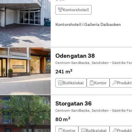
Kontorshotell
Kontorshotell i Galleria Dalbacken
Odengatan 38
Centrum-Sandbacka, Sandviken • Gästrike Fas
241 m²
Butikslokal
Kontor
Produkt
Storgatan 36
Centrum-Sandbacka, Sandviken • Gästrike Fas
80 m²
Kontor
Butikslokal
Produkt