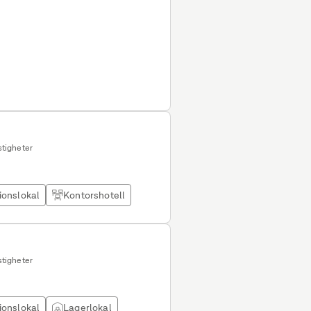
tigheter
ionslokal
Kontorshotell
tigheter
ionslokal
Lagerlokal