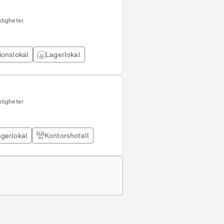
tigheter
ionslokal
Lagerlokal
tigheter
gerlokal
Kontorshotell
.