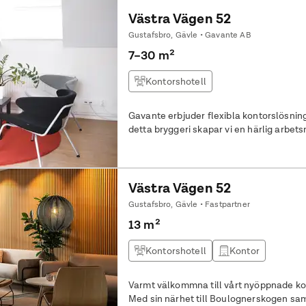
Västra Vägen 52
Gustafsbro, Gävle • Gavante AB
7–30 m²
Kontorshotell
Gavante erbjuder flexibla kontorslösning
detta bryggeri skapar vi en härlig arbet
Västra Vägen 52
Gustafsbro, Gävle • Fastpartner
13 m²
Kontorshotell
Kontor
Varmt välkommna till vårt nyöppnade kon
Med sin närhet till Boulognerskogen sam