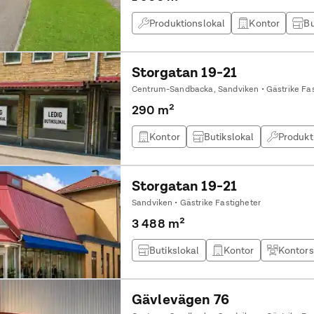
Produktionslokal
Kontor
Bu
Storgatan 19-21
Centrum-Sandbacka, Sandviken • Gästrike Fas
290 m²
Kontor
Butikslokal
Produkt
Storgatan 19-21
Sandviken • Gästrike Fastigheter
3 488 m²
Butikslokal
Kontor
Kontors
Gävlevägen 76