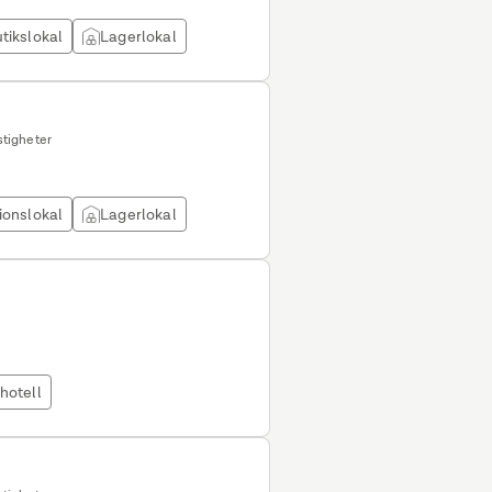
tikslokal
Lagerlokal
tigheter
ionslokal
Lagerlokal
hotell