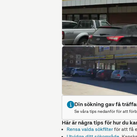
Din sökning gav få träffa
Se våra tips nedanför för att förb
Här är några tips för hur du ka
Rensa valda sökfilter
för att få 
Utvidga ditt sökområde
. Kanske