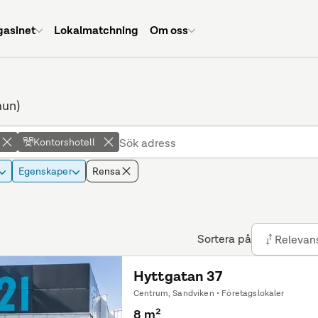
asinet
Lokalmatchning
Om oss
mun)
Kontorshotell
Egenskaper
Rensa
Sortera på
Relevan
Hyttgatan 37
Centrum, Sandviken • Företagslokaler
8 m²