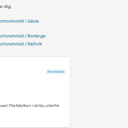
r dig.
ontorshotell i Gävle
ontorshotell i Borlänge
ntorshotell i Rättvik
Annons plus
set Yllefabriken i Järbo, utanför