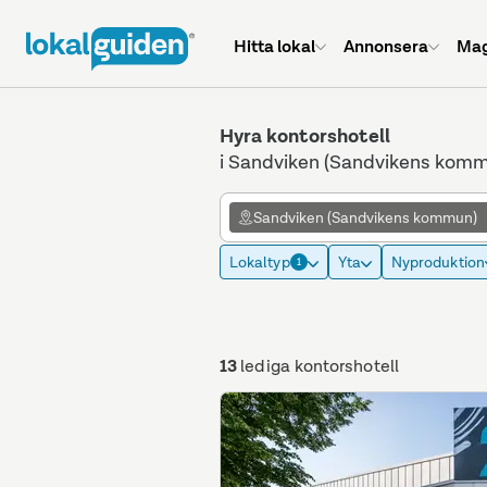
Hitta lokal
Annonsera
Mag
Hyra kontorshotell
i Sandviken (Sandvikens kom
Sandviken (Sandvikens kommun)
Lokaltyp
Yta
Nyproduktion
1
13
lediga kontorshotell