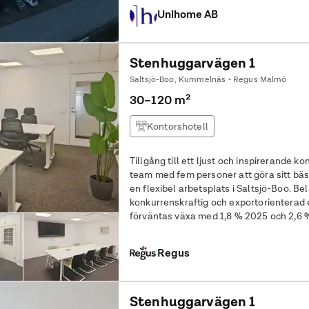
Unihome AB
Stenhuggarvägen 1
Saltsjö-Boo, Kummelnäs • Regus Malmö
30–120 m²
Kontorshotell
Tillgång till ett ljust och inspirerande k
team med fem personer att göra sitt bästa. Uppfyll din affärspotenti
en flexibel arbetsplats i Saltsjö-Boo. Be
konkurrenskraftig och exportorienterad 
förväntas växa med 1,8 % 2025 och 2,6 %
med Kummelbergets
Regus
Stenhuggarvägen 1