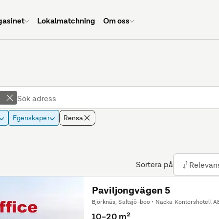
asinet
Lokalmatchning
Om oss
l
Egenskaper
Rensa
Sortera på
Relevan
Paviljongvägen 5
Björknäs, Saltsjö-boo • Nacka Kontorshotell A
10–20 m²