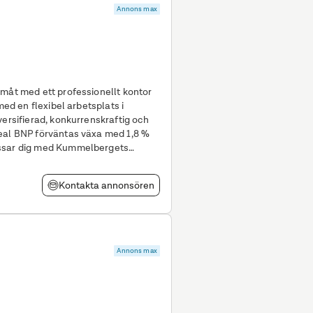
Annons max
amåt med ett professionellt kontor
versifierad, konkurrenskraftig och
real BNP förväntas växa med 1,8 %
assar dig med Kummelbergets
Kontakta annonsören
Annons max