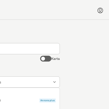
Karta
s
B
Annons plus