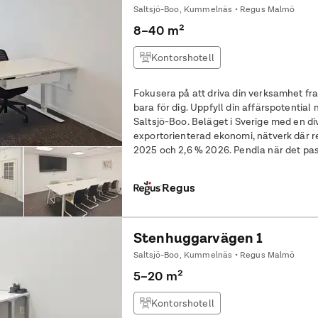
Saltsjö-Boo, Kummelnäs • Regus Malmö
8–40 m²
Kontorshotell
Fokusera på att driva din verksamhet fr
bara för dig. Uppfyll din affärspotential med en flexibel arbetsplats i
Saltsjö-Boo. Beläget i Sverige med en di
exportorienterad ekonomi, nätverk där 
2025 och 2,6 % 2026. Pendla när det p
industriområde busshållplats precis
Regus
Stenhuggarvägen 1
Saltsjö-Boo, Kummelnäs • Regus Malmö
5–20 m²
Kontorshotell