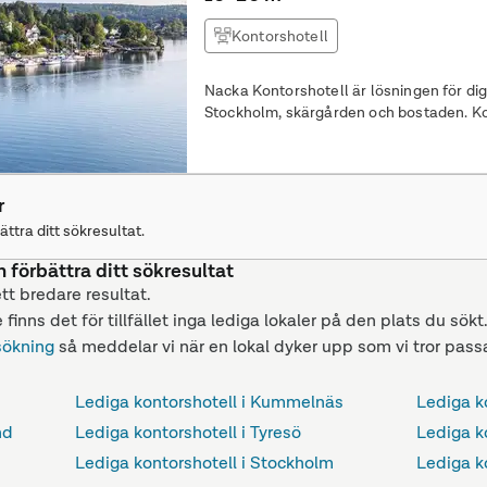
Kontorshotell
Nacka Kontorshotell är lösningen för dig 
Stoc
r
ättra ditt sökresultat.
n förbättra ditt sökresultat
ett bredare resultat.
 finns det för tillfället inga lediga lokaler på den plats du sökt
sökning
så meddelar vi när en lokal dyker upp som vi tror passa
Lediga kontorshotell i Kummelnäs
Lediga k
nd
Lediga kontorshotell i Tyresö
Lediga ko
Lediga kontorshotell i Stockholm
Lediga k