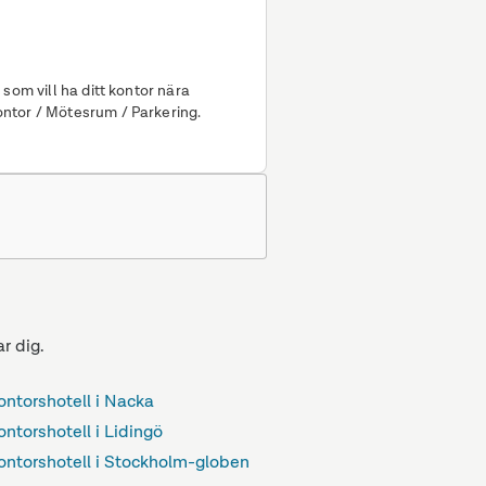
som vill ha ditt kontor nära
kholm, skärgården och bostaden. Kontor / Mötesrum / Parkering.
.
r dig.
ontorshotell i Nacka
ntorshotell i Lidingö
ontorshotell i Stockholm-globen