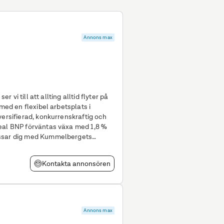
Annons max
er vi till att allting alltid flyter på
versifierad, konkurrenskraftig och
real BNP förväntas växa med 1,8 %
assar dig med Kummelbergets
Kontakta annonsören
Annons max