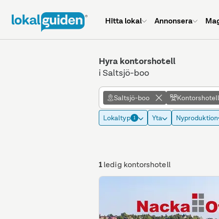
Hitta lokal
Annonsera
Mag
Hyra kontorshotell
i Saltsjö-boo
Saltsjö-boo
Kontorshotel
Lokaltyp
Yta
Nyproduktion
1
1
ledig kontorshotell