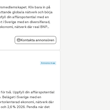
rsmedlemskapet. Kliv bara in på
fattande globala nätverk och börja
t i Sverige med en diversifierad,
ekonomi, nätverk där real BNP
Kontakta annonsören
Annons max
färspotential
o. Beläget i Sverige med en
ortorienterad ekonomi, nätverk där
 och 2,6 % 2026. Pendla när det