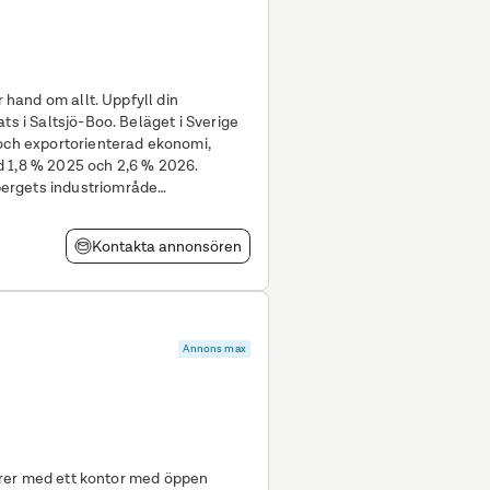
m allt. Uppfyll din
ts i Saltsjö-Boo. Beläget i Sverige
 och exportorienterad ekonomi,
d 1,8 % 2025 och 2,6 % 2026.
ergets industriområde
 Centralplan
Kontakta annonsören
Annons max
ffärer med ett kontor med öppen