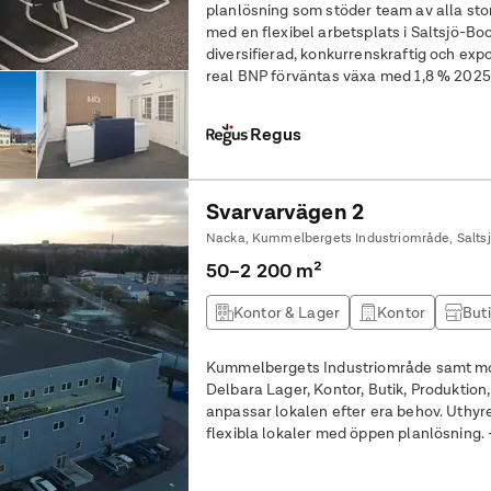
planlösning som stöder team av alla storlekar. Uppfyll din affä
med en flexibel arbetsplats i Saltsjö-Bo
diversifierad, konkurrenskraftig och exp
real BNP förväntas växa med 1,8 % 2025
passar dig med Kummelbergets
Regus
Svarvarvägen 2
50–2 200 m²
Kontor & Lager
Kontor
But
Kummelbergets Industriområde samt mo
Delbara Lager, Kontor, Butik, Produktion, S
anpassar lokalen efter era behov. Uthyres från 50 kvm och uppåt. Ljusa och