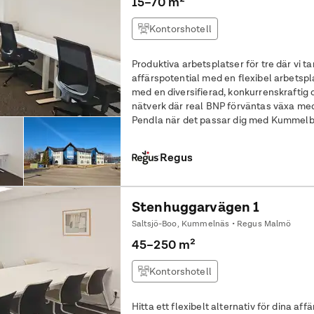
15–70 m²
Kontorshotell
Produktiva arbetsplatser för tre där vi tar hand o
affärspotential med en flexibel arbetspla
med en diversifierad, konkurrenskraftig
nätverk där real BNP förväntas växa me
Pendla när det passar dig med Kummelb
busshållplats precis utanför dörren och
Regus
Stenhuggarvägen 1
Saltsjö-Boo, Kummelnäs • Regus Malmö
45–250 m²
Kontorshotell
Hitta ett flexibelt alternativ för dina a