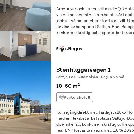
Arbeta var och hur du vill med HQ-konto
vilket kontorshotell som helst i vårt om
jobba – så sällan eller så ofta du vill. Uppfyll din affärspotential med en
flexibel arbetsplats i Saltsjö-Boo. Beläge
konkurrenskraftig och exportorienterad 
förväntas växa med 1,8 % 2025
Regus
Stenhuggarvägen 1
Saltsjö-Boo, Kummelnäs • Regus Malmö
10–50 m²
Kontorshotell
Kom igång direkt med färdigställt kontor för två. Uppfyll din af
med en flexibel arbetsplats i Saltsjö-Bo
diversifierad, konkurrenskraftig och exp
real BNP förväntas växa med 1,8 % 2025