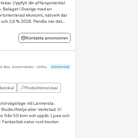
rspotential
o. Beläget i Sverige med en
ortorienterad ekonomi, nätverk där
 och 2,6 % 2026. Pendla när det
Kontakta annonsören
Nacka, Kummelbergets Industriområde, Saltsjö-Boo, Kummelnäs • Unihome AB
Annons max
ikslokal
Produktionslokal
torvägsläge vid Lännersta.
tudio/Atelje eller Verkstad. Vi
flexibla lokaler med öppen planlösning. - Fantastisk natur runt knuten