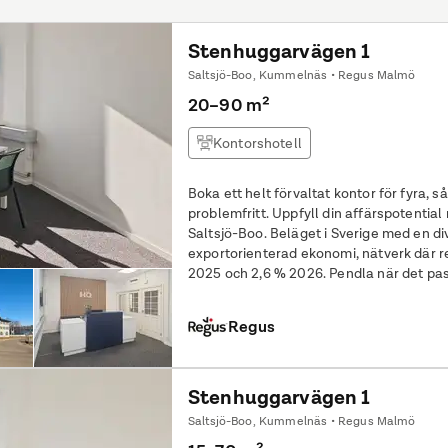
Stenhuggarvägen 1
Saltsjö-Boo, Kummelnäs • Regus Malmö
20–90 m²
Kontorshotell
Boka ett helt förvaltat kontor för fyra, så s
problemfritt. Uppfyll din affärspotential med en flexibel arbetsplats i
Saltsjö-Boo. Beläget i Sverige med en di
exportorienterad ekonomi, nätverk där 
2025 och 2,6 % 2026. Pendla när det p
industriområde busshållplats
Regus
Stenhuggarvägen 1
Saltsjö-Boo, Kummelnäs • Regus Malmö