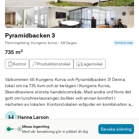
Pyramidbacken 3
Flemingsberg, Kungens kurva • AB Sagax
Annons max
735 m²
Kontor
Produktionslokal
Lagerlokal
Välkommen till Kungens Kurva och Pyramidbacken 3! Denna
lokal om ca 735 kvm och är belägen i Kungens Kurva,
Skandinaviens största handelsområde. Med andra ord finns det
gott om lunchrestauranger, butiker och annan komfort i
närheten av lokalen. Kontorslokalen erbjuder en kombination av
funktionalitet och flexibilitet för företag som söker en modern
H
Hanna Larson
arbetsmiljö. Kontoret om ca 365 kvm ligger en
Missa ingenting
Kontakta annonsören
Bevaka sökning
Med vår bevakning gör vi jobbet åt dig