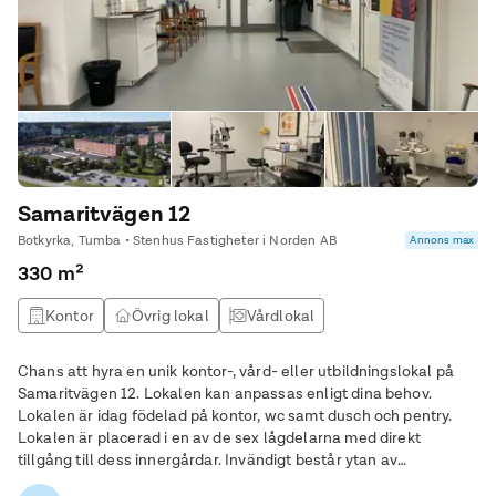
Samaritvägen 12
Botkyrka, Tumba • Stenhus Fastigheter i Norden AB
Annons max
330 m²
Kontor
Övrig lokal
Vårdlokal
Chans att hyra en unik kontor-, vård- eller utbildningslokal på
Samaritvägen 12. Lokalen kan anpassas enligt dina behov.
Lokalen är idag födelad på kontor, wc samt dusch och pentry.
Lokalen är placerad i en av de sex lågdelarna med direkt
tillgång till dess innergårdar. Invändigt består ytan av
receptionsdel, kök, personalytor, samt korridorer med flertalet