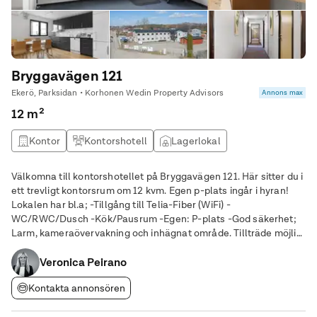
Bryggavägen 121
Ekerö, Parksidan • Korhonen Wedin Property Advisors
Annons max
12 m²
Kontor
Kontorshotell
Lagerlokal
Välkomna till kontorshotellet på Bryggavägen 121. Här sitter du i
ett trevligt kontorsrum om 12 kvm. Egen p-plats ingår i hyran!
Lokalen har bl.a; -Tillgång till Telia-Fiber (WiFi) -
WC/RWC/Dusch -Kök/Pausrum -Egen: P-plats -God säkerhet;
Larm, kameraövervakning och inhägnat område. Tillträde möjligt
omgående! Varmt välkommen att kontakta oss för en personlig
visning!
Veronica Peirano
Kontakta annonsören