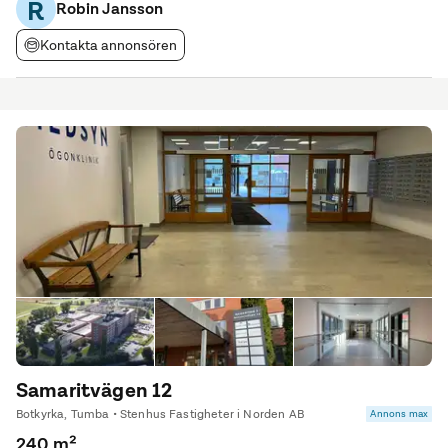
R
besöks- eller kontorsrum. Det finns
Robin Jansson
Kontakta annonsören
Samaritvägen 12
Botkyrka, Tumba • Stenhus Fastigheter i Norden AB
Annons max
240 m²