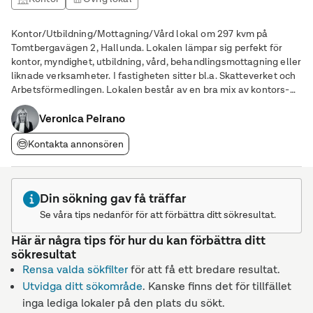
Kontor/Utbildning/Mottagning/Vård lokal om 297 kvm på
Tomtbergavägen 2, Hallunda. Lokalen lämpar sig perfekt för
kontor, myndighet, utbildning, vård, behandlingsmottagning eller
liknade verksamheter. I fastigheten sitter bl.a. Skatteverket och
Arbetsförmedlingen. Lokalen består av en bra mix av kontors-
och mötesrum i olika storlekar samt rymliga
Veronica Peirano
gemensamhetsutrymmen. Lokalen har bl.a;
Kontakta annonsören
Din sökning gav få träffar
Se våra tips nedanför för att förbättra ditt sökresultat.
Här är några tips för hur du kan förbättra ditt
sökresultat
Rensa valda sökfilter
för att få ett bredare resultat.
Utvidga ditt sökområde
. Kanske finns det för tillfället
inga lediga lokaler på den plats du sökt.