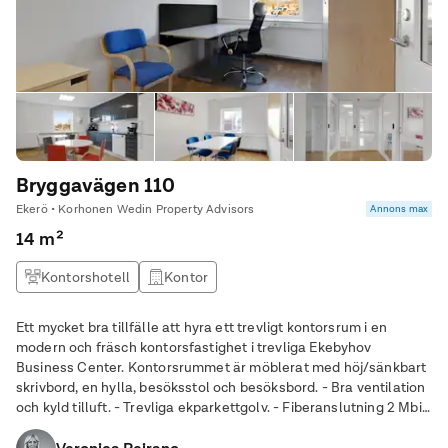
Bryggavägen 110
Ekerö • Korhonen Wedin Property Advisors
Annons max
14 m²
Kontorshotell
Kontor
Ett mycket bra tillfälle att hyra ett trevligt kontorsrum i en
modern och fräsch kontorsfastighet i trevliga Ekebyhov
Business Center. Kontorsrummet är möblerat med höj/sänkbart
skrivbord, en hylla, besöksstol och besöksbord. - Bra ventilation
och kyld tilluft. - Trevliga ekparkettgolv. - Fiberanslutning 2 Mbit
ingår (går få snabbare mot avgift). - Tillgång till mötesrum samt
kök med matplats.