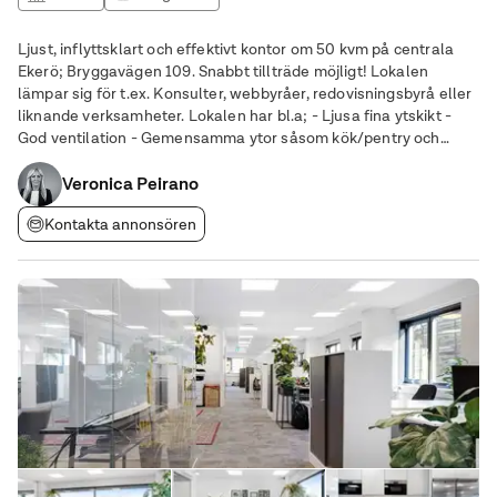
Ljust, inflyttsklart och effektivt kontor om 50 kvm på centrala
Ekerö; Bryggavägen 109. Snabbt tillträde möjligt! Lokalen
lämpar sig för t.ex. Konsulter, webbyråer, redovisningsbyrå eller
liknande verksamheter. Lokalen har bl.a; - Ljusa fina ytskikt -
God ventilation - Gemensamma ytor såsom kök/pentry och
gemensamt lunchrum - WC, RWC - Hiss - God säkerhet med
Veronica Peirano
larm - Fiber - Mycket
Kontakta annonsören