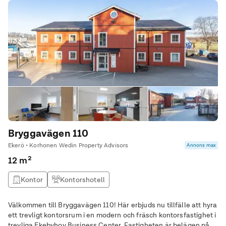
Bryggavägen 110
Ekerö • Korhonen Wedin Property Advisors
Annons max
12 m²
Kontor
Kontorshotell
Välkommen till Bryggavägen 110! Här erbjuds nu tillfälle att hyra
ett trevligt kontorsrum i en modern och fräsch kontorsfastighet i
trevliga Ekebyhov Business Center. Fastigheten är belägen på