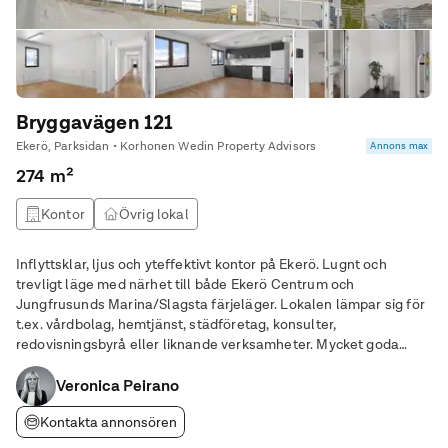
Bryggavägen 121
Ekerö, Parksidan • Korhonen Wedin Property Advisors
Annons max
274 m²
Kontor
Övrig lokal
Inflyttsklar, ljus och yteffektivt kontor på Ekerö. Lugnt och
trevligt läge med närhet till både Ekerö Centrum och
Jungfrusunds Marina/Slagsta färjeläger. Lokalen lämpar sig för
t.ex. vårdbolag, hemtjänst, städföretag, konsulter,
redovisningsbyrå eller liknande verksamheter. Mycket goda
parkeringsmöjligheter precis intill fastigheten, 12 p-platser ingår.
Lokalen har bl.a; - Ljusa fina ytskikt
Veronica Peirano
Kontakta annonsören