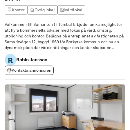
Kontor
Övrig lokal
Vårdlokal
Välkommen till Samariten 1 i Tumba! Erbjuder unika möjligheter
att hyra kommersiella lokaler med fokus på vård, omsorg,
utbildning och kontor. Belägna på entréplanet av fastigheten på
Samaritvägen 12, byggd 1969 för Botkyrka kommun och nu en
dynamisk plats där vårdinrättningar och kontor skapar en
levande verksamhet. Lokalbeskrivning: Lokalen, med en yta om
R
240 kvm, är anpassad för kontor,
Robin Jansson
Kontakta annonsören