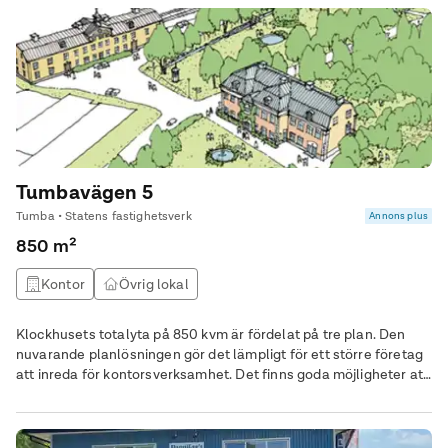
Tumbavägen 5
Tumba • Statens fastighetsverk
Annons plus
850 m²
Kontor
Övrig lokal
Klockhusets totalyta på 850 kvm är fördelat på tre plan. Den
nuvarande planlösningen gör det lämpligt för ett större företag
att inreda för kontorsverksamhet. Det finns goda möjligheter att
sätta ditt företags personliga prägel och karaktär på interiören,
SFV hjälper till att anpassa lokalerna efter ditt företags behov.
Det är också möjligt för flera hyresgäster att dela lokalerna då