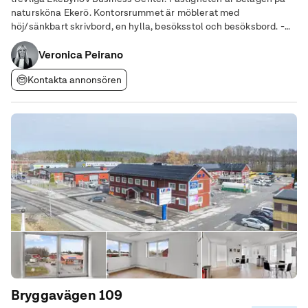
natursköna Ekerö. Kontorsrummet är möblerat med
höj/sänkbart skrivbord, en hylla, besöksstol och besöksbord. -
Bra ventilation och kyld tilluft. - Trevliga ekparkettgolv. -
Fiberanslutning 2 Mbit
Veronica Peirano
Kontakta annonsören
Bryggavägen 109