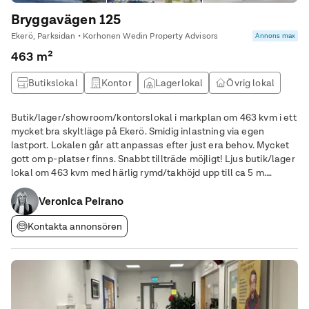
Bryggavägen 125
Ekerö, Parksidan • Korhonen Wedin Property Advisors
Annons max
463 m²
Butikslokal
Kontor
Lagerlokal
Övrig lokal
Butik/lager/showroom/kontorslokal i markplan om 463 kvm i ett
mycket bra skyltläge på Ekerö. Smidig inlastning via egen
lastport. Lokalen går att anpassas efter just era behov. Mycket
gott om p-platser finns. Snabbt tillträde möjligt! Ljus butik/lager
lokal om 463 kvm med härlig rymd/takhöjd upp till ca 5 m.
Lokalen passar utmärkt för butiksverksamhet, återförsäljare,
grossist, entreprenad av
Veronica Peirano
Kontakta annonsören