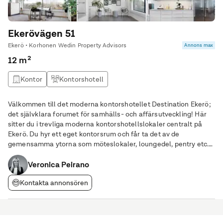
Ekerövägen 51
Ekerö • Korhonen Wedin Property Advisors
Annons max
12 m²
Kontor
Kontorshotell
Välkommen till det moderna kontorshotellet Destination Ekerö;
det självklara forumet för samhälls- och affärsutveckling! Här
sitter du i trevliga moderna kontorshotellslokaler centralt på
Ekerö. Du hyr ett eget kontorsrum och får ta det av de
gemensamma ytorna som möteslokaler, loungedel, pentry etc.
Detta är ypperligt för dig som vill slippa pendling och köa till
stan dagligen. Kontorshotellet
Veronica Peirano
Kontakta annonsören