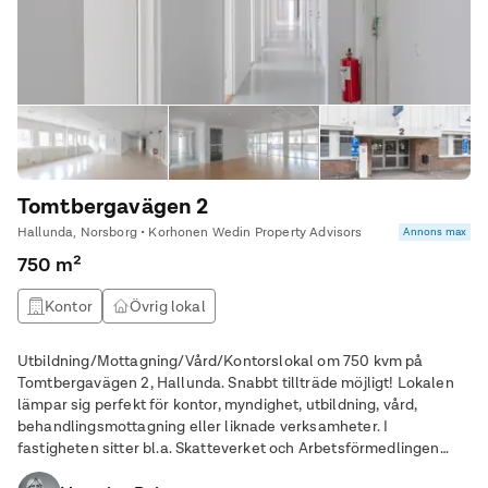
Tomtbergavägen 2
Hallunda, Norsborg • Korhonen Wedin Property Advisors
Annons max
750 m²
Kontor
Övrig lokal
Utbildning/Mottagning/Vård/Kontorslokal om 750 kvm på
Tomtbergavägen 2, Hallunda. Snabbt tillträde möjligt! Lokalen
lämpar sig perfekt för kontor, myndighet, utbildning, vård,
behandlingsmottagning eller liknade verksamheter. I
fastigheten sitter bl.a. Skatteverket och Arbetsförmedlingen
samt vuxenutbildning. Lokalen består av en bra mix av kontors-