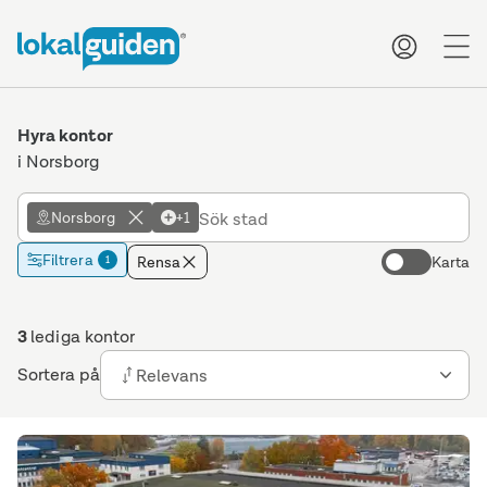
me
Hyra kontor
i Norsborg
Norsborg
+1
Filtrera
Rensa
Karta
1
3
lediga kontor
Sortera på
Relevans