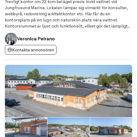
Trevligt kontor om 22 kvm beläget precis invid vattnet vid
Jungfrusund Marina. Lokalen lämpar sig utmärkt för konsulter,
webbyrå, redovisning arkitektkontor etc. Här får du en
kontorsplats på en lugn och naturskön plats nära vattnet.
Kontorsrummet är ljust och funktionellt, vilket gör det lämpligt
för småföretag eller enskilda entreprenörer. I det egna
kontorsrummet, som är en del av en större
Veronica Peirano
Kontakta annonsören