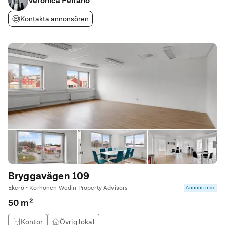
Veronica Peirano
Kontakta annonsören
Bryggavägen 109
Ekerö • Korhonen Wedin Property Advisors
Annons max
50 m²
Kontor
Övrig lokal