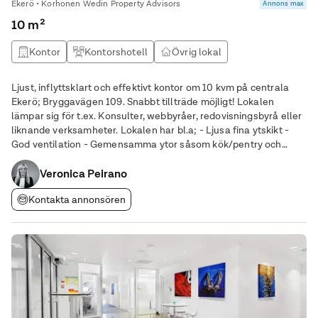
Ekerö • Korhonen Wedin Property Advisors
Annons max
10 m²
Kontor
Kontorshotell
Övrig lokal
Ljust, inflyttsklart och effektivt kontor om 10 kvm på centrala
Ekerö; Bryggavägen 109. Snabbt tillträde möjligt! Lokalen
lämpar sig för t.ex. Konsulter, webbyråer, redovisningsbyrå eller
liknande verksamheter. Lokalen har bl.a; - Ljusa fina ytskikt -
God ventilation - Gemensamma ytor såsom kök/pentry och
gemensamt lunchrum - WC, RWC - Hiss - God säkerhet med
Veronica Peirano
larm - Fiber - Mycket
Kontakta annonsören