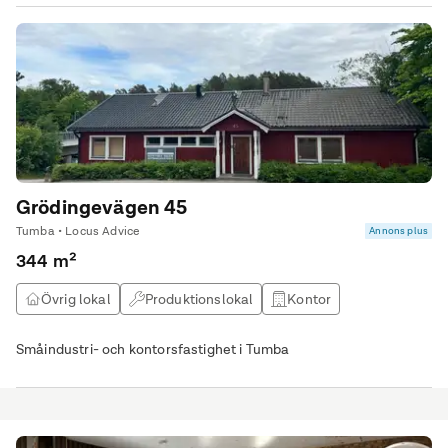
Grödingevägen 45
Tumba • Locus Advice
Annons plus
344 m²
Övrig lokal
Produktionslokal
Kontor
Lagerlokal
Småindustri- och kontorsfastighet i Tumba