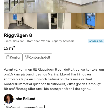
Riggvägen 8
Ekerö, Solsidan • Korhonen Wedin Property Advisors
Annons max
15 m²
Kontor
Kontorshotell
Varmt välkommen till Riggvägen 8 och detta trevliga kontorsrum
om 15 kvm på Jungfrusunds Marina, Ekerö! Här får du en
kontorsplats på en lugn och naturskön plats nära vattnet.
Kontorsrummet är ljust och funktionellt, vilket gör det lämpligt
för småföretag eller enskilda entreprenörer. I det egna
kontorsrummet, som är en del av en större kontorsgemenskap
(fera separata kontorsrum), delar man på
John Edlund
Kontakta annonsören