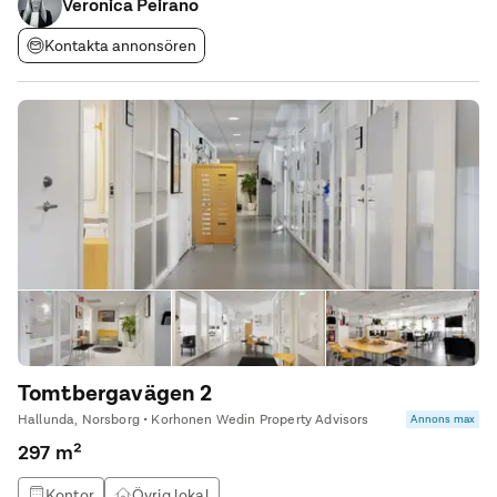
och mötesrum i olika storlekar samt rymliga
Veronica Peirano
Kontakta annonsören
Tomtbergavägen 2
Hallunda, Norsborg • Korhonen Wedin Property Advisors
Annons max
297 m²
Kontor
Övrig lokal