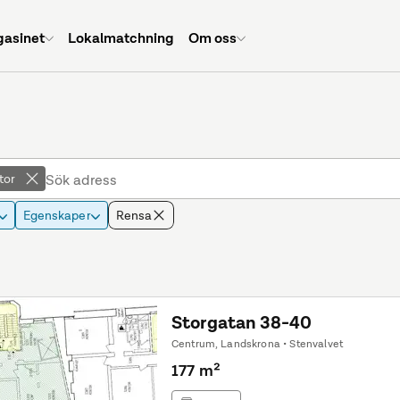
asinet
Lokalmatchning
Om oss
tor
Egenskaper
Rensa
Storgatan 38-40
Centrum, Landskrona • Stenvalvet
177 m²