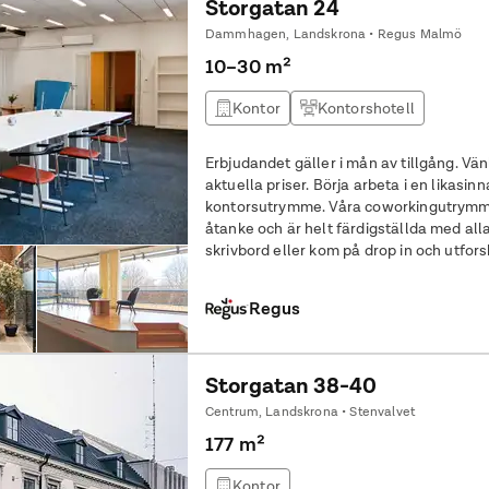
Storgatan 24
Dammhagen, Landskrona • Regus Malmö
10–30 m²
Kontor
Kontorshotell
Erbjudandet gäller i mån av tillgång. Vän
aktuella priser. Börja arbeta i en likasinnad community i vårt delade
kontorsutrymme. Våra coworkingutrymm
åtanke och är helt färdigställda med alla
skrivbord eller kom på drop in och utfors
Öppna din verksamhet för nya
Regus
Storgatan 38-40
Centrum, Landskrona • Stenvalvet
177 m²
Kontor