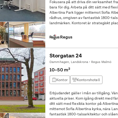
Fokusera på att driva din verksamhet fr
bara för dig. Arbeta på ditt sätt med flexibla kontor på Albertina Park.
Albertina Park ligger mittemot Sofia Alb
rådhus, omgiven av fantastisk 1800-tals
landmärken. Kontoret är strategiskt pla
och har bara en fem minuters
Regus
Storgatan 24
Dammhagen, Landskrona • Regus Malmö
10–50 m²
Kontor
Kontorshotell
Erbjudandet gäller i mån av tillgång. Vän
aktuella priser. Kom igång direkt med färdigställt kontor för två. Arbeta på
ditt sätt med flexibla kontor på Albertina
mittemot Sofia Albertina kyrka, nära La
fantastisk 1800-talsarkitektur och slåe