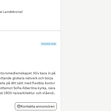
ala Landskrona!
Annons max
ntorsmedlemskapet. Kliv bara in på
fattande globala nätverk och börja
mittemot Sofia Albertina kyrka, nära
sk 1800-talsarkitektur och slående
Kontakta annonsören