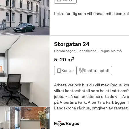
Lokal för dig som vill finnas mitt i centr
Storgatan 24
Dammhagen, Landskrona • Regus Malmö
5–20 m²
Kontor
Kontorshotell
Arbeta var och hur du vill med Regus-ko
vilket kontorshotell som helst i vårt om
jobba – så sällan eller så ofta du vill. Arbeta på ditt sätt med flexibla kontor
på Albertina Park. Albertina Park ligger 
Landskrona rådhus, omgiven av fantasti
historiska
Regus