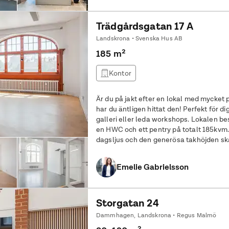
Trädgårdsgatan 17 A
Landskrona • Svenska Hus AB
185 m²
Kontor
Är du på jakt efter en lokal med mycket 
har du äntligen hittat den! Perfekt för dig
galleri eller leda workshops. Lokalen består av fyra arbetsrum, tre toaletter,
en HWC och ett pentry på totalt 185kvm.
dagsljus och den generösa takhöjden ska
arbetsrummen.
Emelie Gabrielsson
Storgatan 24
Dammhagen, Landskrona • Regus Malmö