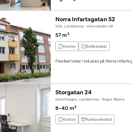
Norra Infartsgatan 52
1021, Landskrona • Heimstaden AB
57 m²
Kontor
Butikslokal
Flexibel lokal i två plan på Norra Infart
Storgatan 24
Dammhagen, Landskrona • Regus Malmö
8–40 m²
Kontor
Kontorshotell