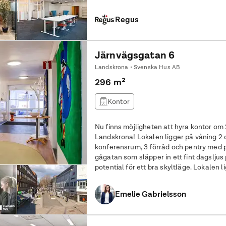
är strategiskt placerat nära
Regus
Järnvägsgatan 6
Landskrona • Svenska Hus AB
296 m²
Kontor
Nu finns möjligheten att hyra kontor om
Landskrona! Lokalen ligger på våning 2 och inrymmer 5 kontorsrum, 3
konferensrum, 3 förråd och pentry med p
gågatan som släpper in ett fint dagslju
potential för ett bra skyltläge. Lokalen ligger bara ett stenkast från
klädbutiker, matbutiker, restauranger
Emelie Gabrielsson