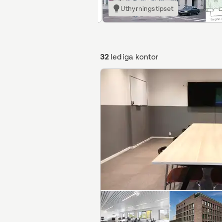
Uthyrningstipset
32
lediga kontor