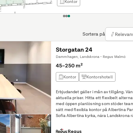
Kontor
1
2
3
Sortera på
Relevan
Storgatan 24
Dammhagen, Landskrona • Regus Malmö
45–250 m²
Kontor
Kontorshotell
Erbjudandet gäller i mån av tillgång. Vän
aktuella priser. Hitta ett flexibelt alternativ för dina affärer med ett kontor
med öppen planlösning som stöder team av alla st
sätt med flexibla kontor på Albertina Par
Sofia Albertina kyrka, nära Landskrona 
talsarkitektur och
Regus