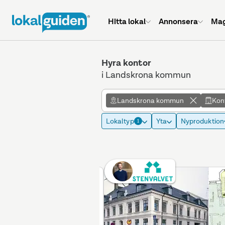
Hitta lokal
Annonsera
Mag
Hyra kontor
i Landskrona kommun
Landskrona kommun
Kon
Lokaltyp
Yta
Nyproduktion
1
Betald placering
Annons max