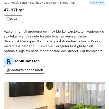
Katrinedal, Borås • Stenhus Fastigheter i Norden AB
Annons max
47–971 m²
Kontor
Välkommen till moderna och flexibla kontorslokaler i varierande
storlekar – anpassade för alla typer av verksamheter.
Strategiskt belägna i Katrinedal på Åsboholmsgatan 6 i Borås,
med direkt närhet till Riksvag 40, erbjuder fastigheten ett
optimalt läge för både medarbetare och kunder. Här kombineras
tillgänglighet med ett utmärkt skyltläge, vilket ger ditt företag
R
bästa möjliga exponering.
Robin Jansson
Kontakta annonsören