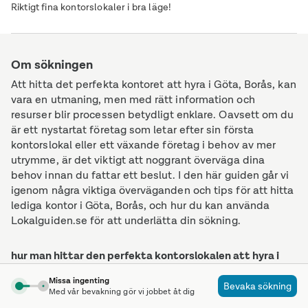
Riktigt fina kontorslokaler i bra läge!
Om sökningen
Att hitta det perfekta kontoret att hyra i Göta, Borås, kan
vara en utmaning, men med rätt information och
resurser blir processen betydligt enklare. Oavsett om du
är ett nystartat företag som letar efter sin första
kontorslokal eller ett växande företag i behov av mer
utrymme, är det viktigt att noggrant överväga dina
behov innan du fattar ett beslut. I den här guiden går vi
igenom några viktiga överväganden och tips för att hitta
lediga kontor i Göta, Borås, och hur du kan använda
Lokalguiden.se för att underlätta din sökning.
hur man hittar den perfekta kontorslokalen att hyra i
göta, borås
Missa ingenting
Bevaka sökning
Att välja rätt kontorslokal är avgörande för ditt företags
Med vår bevakning gör vi jobbet åt dig
framgång. Det är inte bara en plats där ditt team