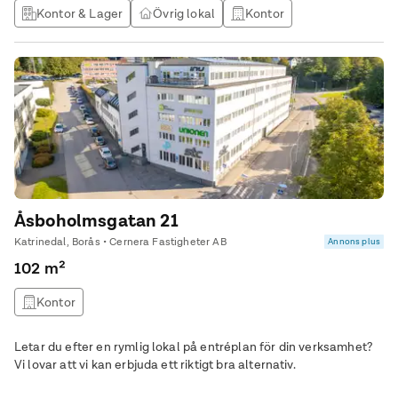
Kontor & Lager
Övrig lokal
Kontor
Studio / atlejé
Åsboholmsgatan 21
Katrinedal, Borås • Cernera Fastigheter AB
Annons plus
102 m²
Kontor
Letar du efter en rymlig lokal på entréplan för din verksamhet?
Vi lovar att vi kan erbjuda ett riktigt bra alternativ.