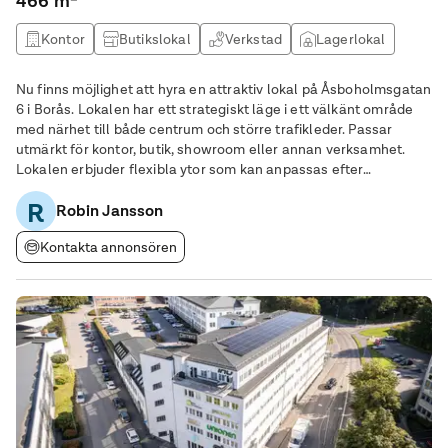
466 m²
Kontor
Butikslokal
Verkstad
Lagerlokal
Nu finns möjlighet att hyra en attraktiv lokal på Åsboholmsgatan
6 i Borås. Lokalen har ett strategiskt läge i ett välkänt område
med närhet till både centrum och större trafikleder. Passar
utmärkt för kontor, butik, showroom eller annan verksamhet.
Lokalen erbjuder flexibla ytor som kan anpassas efter
hyresgästens behov. Goda parkeringsmöjligheter finns i
R
anslutning till fastigheten.
Robin Jansson
Kontakta annonsören