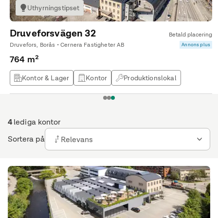
Uthyrningstipset
Druveforsvägen 32
Betald placering
Druvefors, Borås • Cernera Fastigheter AB
Annons plus
764 m²
Kontor & Lager
Kontor
Produktionslokal
Lagerlokal
1
2
3
4
lediga kontor
Sortera på
Relevans