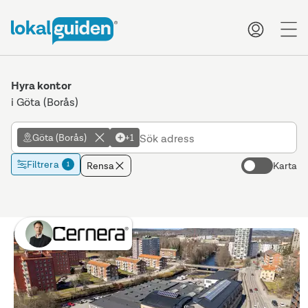
me
Hyra kontor
i Göta (Borås)
Göta (Borås)
+1
Filtrera
Rensa
Karta
1