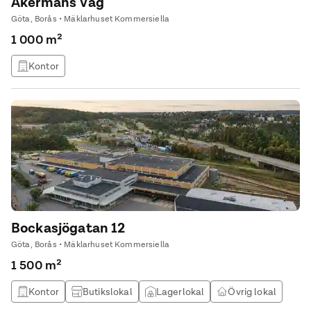
Åkermans Väg
Göta, Borås • Mäklarhuset Kommersiella
1 000 m²
Kontor
Bockasjögatan 12
Göta, Borås • Mäklarhuset Kommersiella
1 500 m²
Kontor
Butikslokal
Lagerlokal
Övrig lokal