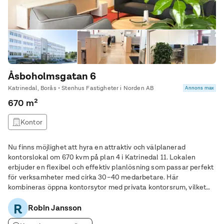
Åsboholmsgatan 6
Katrinedal, Borås • Stenhus Fastigheter i Norden AB
Annons max
670 m²
Kontor
Nu finns möjlighet att hyra en attraktiv och välplanerad
kontorslokal om 670 kvm på plan 4 i Katrinedal 11. Lokalen
erbjuder en flexibel och effektiv planlösning som passar perfekt
för verksamheter med cirka 30–40 medarbetare. Här
kombineras öppna kontorsytor med privata kontorsrum, vilket
skapar en dynamisk arbetsmiljö som kan anpassas efter era
R
behov. Lokalen rymmer två större konferens- eller
Robin Jansson