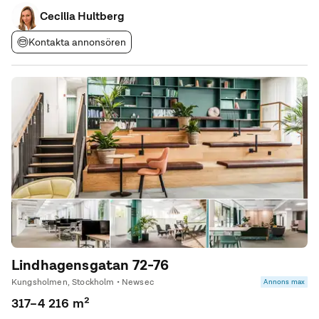
öppna och lättmöblerade ytor i kombination med mötesrum och
sociala ytor, vilket skapar
Cecilia Hultberg
Kontakta annonsören
Lindhagensgatan 72-76
Kungsholmen, Stockholm • Newsec
Annons max
317–4 216 m²