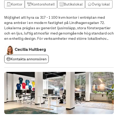
Kontor
Kontorshotell
Butikslokal
Övrig lokal
Möjlighet att hyra ca 317 - 1 100 kvm kontor i entréplan med
egna entréer i en modern fastighet på Lindhagensgatan 72.
Lokalerna präglas av generöst ljusinsläpp, stora fönsterpartier
och en ljus, luftig atmosfär med genomgående hög standard och
en enhetlig design. För verksamheter med större lokalbehov
finns möjlighet att knyta samman upp till tre våningsplan via
egna interna trappor och skapa
Cecilia Hultberg
Kontakta annonsören