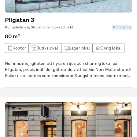
Pilgatan 3
Kungsholmen, Stockholm • Lokal Direkt
Annons plus
80 m²
Kontor
Butikslokal
Lagerlokal
Övrig lokal
Nu finns möjligheten att hyra en ljus och charmig lokal på
Pilgatan, precis intill det glittrande vattnet vid Norr Mälarstrand!
Söker ni en adress som kombinerar Kungsholmens charm med
ett av Stockholms eftertraktade lägen? Med närhet till både
Stadshuset och Fridhemsplan har ni optimala kommunikationer
runt hörnet.