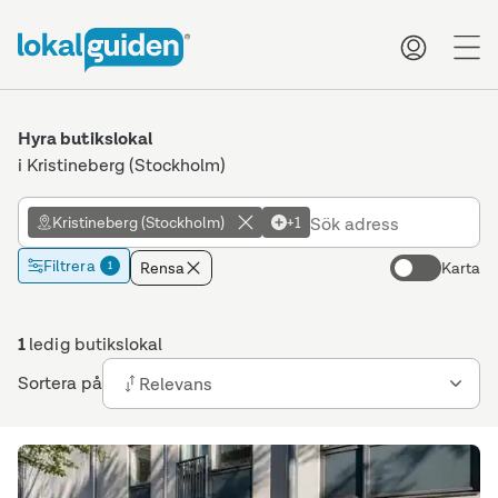
me
Hyra butikslokal
i Kristineberg (Stockholm)
Kristineberg (Stockholm)
+1
Filtrera
Rensa
Karta
1
1
ledig butikslokal
Sortera på
Relevans