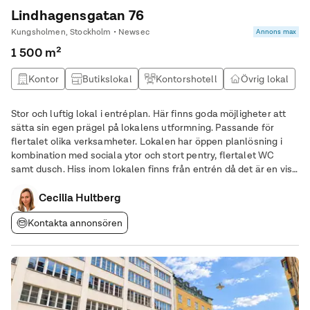
Lindhagensgatan 76
Kungsholmen, Stockholm • Newsec
Annons max
1 500 m²
Kontor
Butikslokal
Kontorshotell
Övrig lokal
Stor och luftig lokal i entréplan. Här finns goda möjligheter att
sätta sin egen prägel på lokalens utformning. Passande för
flertalet olika verksamheter. Lokalen har öppen planlösning i
kombination med sociala ytor och stort pentry, flertalet WC
samt dusch. Hiss inom lokalen finns från entrén då det är en viss
nivåskillnad. Lokalen är tillgänglig för tillträde omgående.
Välkommen på visning!
Cecilia Hultberg
Kontakta annonsören