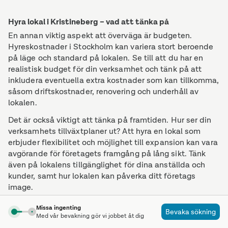
Hyra lokal i Kristineberg – vad att tänka på
En annan viktig aspekt att överväga är budgeten.
Hyreskostnader i Stockholm kan variera stort beroende
på läge och standard på lokalen. Se till att du har en
realistisk budget för din verksamhet och tänk på att
inkludera eventuella extra kostnader som kan tillkomma,
såsom driftskostnader, renovering och underhåll av
lokalen.
Det är också viktigt att tänka på framtiden. Hur ser din
verksamhets tillväxtplaner ut? Att hyra en lokal som
erbjuder flexibilitet och möjlighet till expansion kan vara
avgörande för företagets framgång på lång sikt. Tänk
även på lokalens tillgänglighet för dina anställda och
kunder, samt hur lokalen kan påverka ditt företags
image.
För att hitta lediga lokaler i Kristineberg som passar just
Missa ingenting
Bevaka sökning
dina behov kan det vara en god idé att använda sig av
Med vår bevakning gör vi jobbet åt dig
en lokalguide. Här på Lokalguiden.se erbjuder vi en