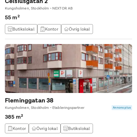
Celsiusgatan 2
Kungsholmen, Stockholm • NEXTOR AB
55 m²
Butikslokal
Kontor
Övrig lokal
Fleminggatan 38
Kungsholmen, Stockholm • Etableringspartner
Annons plus
385 m²
Kontor
Övrig lokal
Butikslokal