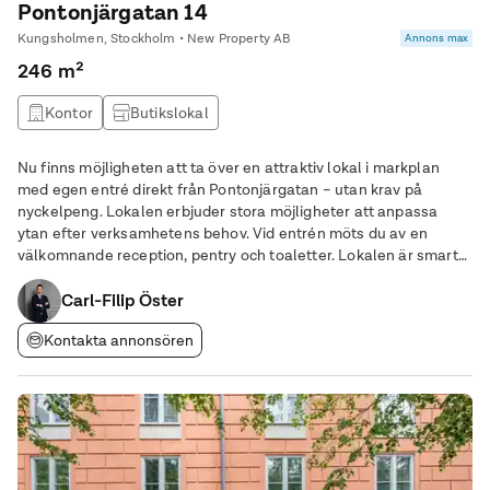
Pontonjärgatan 14
Kungsholmen, Stockholm • New Property AB
Annons max
246 m²
Kontor
Butikslokal
Nu finns möjligheten att ta över en attraktiv lokal i markplan
med egen entré direkt från Pontonjärgatan – utan krav på
nyckelpeng. Lokalen erbjuder stora möjligheter att anpassa
ytan efter verksamhetens behov. Vid entrén möts du av en
välkomnande reception, pentry och toaletter. Lokalen är smart
planerad med en stor, öppen yta åt höger och
mötesrum/arbetsrum åt vänster. Genomgående stora
Carl-Filip Öster
Kontakta annonsören