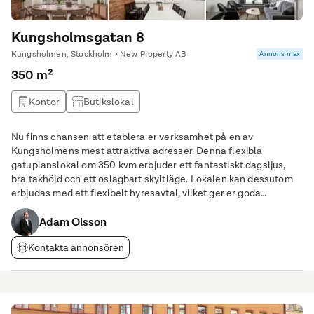
Kungsholmsgatan 8
Kungsholmen, Stockholm • New Property AB
Annons max
350 m²
Kontor
Butikslokal
Nu finns chansen att etablera er verksamhet på en av
Kungsholmens mest attraktiva adresser. Denna flexibla
gatuplanslokal om 350 kvm erbjuder ett fantastiskt dagsljus,
bra takhöjd och ett oslagbart skyltläge. Lokalen kan dessutom
erbjudas med ett flexibelt hyresavtal, vilket ger er goda
möjligheter att anpassa upplägget efter verksamhetens behov.
Med goda inlastningsmöjligheter är detta en
Adam Olsson
Kontakta annonsören