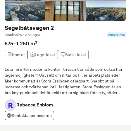
Segelbåtsvägen 2
Stockholm • AB Sagax
Annons max
575–1 250 m²
Kontor
Lagerlokal
Butikslokal
Produktionslokal
Letar ni efter moderna kontor i trivsamt område som också har
lagermöjligheter? Oavsett om ni tar bil till er arbetsplats eller
åker kommunalt är Stora Essingen oslagbart. Snabbt ut på
lederma och tvärbanan intill fastigheten. Stora Essingen är en
bra knytpunkt och det är enklt att ta sig både från city, söder
ifrån samt även norr ifrån. Här finns inflyttningsklara kontor som
R
också är möjliga
Rebecca Enblom
Kontakta annonsören