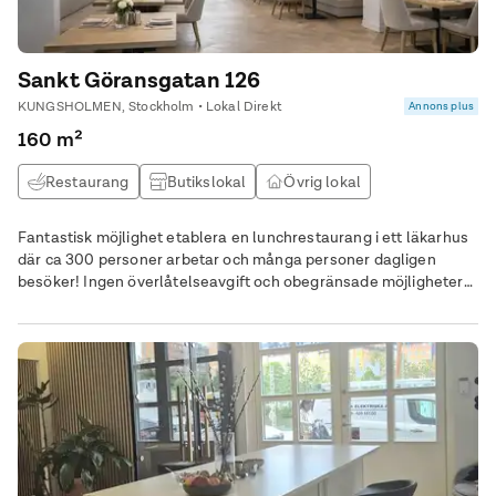
Sankt Göransgatan 126
KUNGSHOLMEN, Stockholm • Lokal Direkt
Annons plus
160 m²
Restaurang
Butikslokal
Övrig lokal
Fantastisk möjlighet etablera en lunchrestaurang i ett läkarhus
där ca 300 personer arbetar och många personer dagligen
besöker! Ingen överlåtelseavgift och obegränsade möjligheter
för den kreativa entreprenören att även arrangera event i
konferenslokalen.