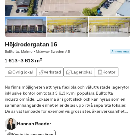
Höjdrodergatan 16
Bulltofta, Malmö • Mileway Sweden AB
Annons max
1 613–3 613 m²
Övrig lokal
Verkstad
Lagerlokal
Kontor
Nu finns möjligheten att hyra flexibla och välutrustade lagerytor
inklusive kontor om totalt 3 613 kvm i populära Bulltofta
industriområde. Lokalerna är i gott skick och kan hyras som en
sammanhängande enhet eller delas upp i två separata lokaler.
De är väl lämpade för exempelvis grossister, åkeriverksamhet,
produktion eller terminalverksamhet. Lokalens höjdpunkter: •
Totalt 7 lasthus och 1
Hannah Reeder
Kontakta annonsören