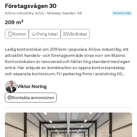
Företagsvägen 30
Arlövs industriby, Arlöv • Mileway Sweden AB
Annons max
209 m²
Kontor
Övrig lokal
Vårdlokal
Ledig kontorslokal om 209 kvm i populära Arlövs industriby, ett
attraktivt handels- och företagsområde strax norr om Malmö.
Kontorslokalen är renoverad och håller hög standard med egen
entré. Här erbjuds en kombination av öppna kontorslandskap
och separata kontorsrum. Fri parkering finns i anslutning till
byggnaden samt goda möjligheter till exponering genom bra
Viktor Noring
skyltläge. Höjdpunkter • Hög
Kontakta annonsören