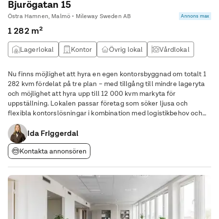
Bjurögatan 15
Östra Hamnen, Malmö • Mileway Sweden AB
Annons max
1 282 m²
Lagerlokal
Kontor
Övrig lokal
Vårdlokal
Nu finns möjlighet att hyra en egen kontorsbyggnad om totalt 1
282 kvm fördelat på tre plan – med tillgång till mindre lageryta
och möjlighet att hyra upp till 12 000 kvm markyta för
uppställning. Lokalen passar företag som söker ljusa och
flexibla kontorslösningar i kombination med logistikbehov och
stor yttre kapacitet. Lokalens höjdpunkter: • Egen
kontorsbyggnad i tre plan om totalt 1 282
Ida Friggerdal
Kontakta annonsören