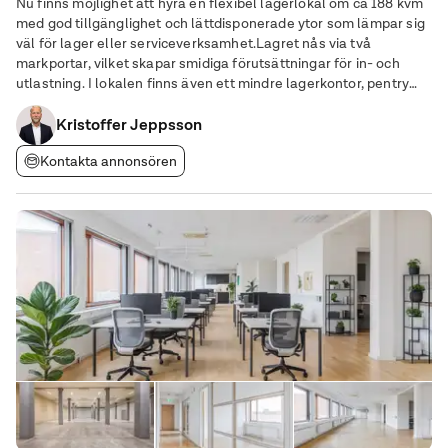
Nu finns möjlighet att hyra en flexibel lagerlokal om ca 188 kvm
med god tillgänglighet och lättdisponerade ytor som lämpar sig
väl för lager eller serviceverksamhet.Lagret nås via två
markportar, vilket skapar smidiga förutsättningar för in- och
utlastning. I lokalen finns även ett mindre lagerkontor, pentry
och WC som ger god funktionalitet i det dagliga arbetet. För den
som behöver extra
Kristoffer Jeppsson
Kontakta annonsören