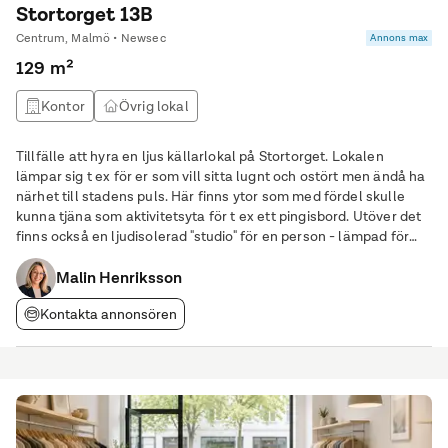
Stortorget 13B
Centrum, Malmö • Newsec
Annons max
129 m²
Kontor
Övrig lokal
Tillfälle att hyra en ljus källarlokal på Stortorget. Lokalen
lämpar sig t ex för er som vill sitta lugnt och ostört men ändå ha
närhet till stadens puls. Här finns ytor som med fördel skulle
kunna tjäna som aktivitetsyta för t ex ett pingisbord. Utöver det
finns också en ljudisolerad "studio" för en person - lämpad för
exempelvis inspelning av en podcast. Bankens gamla valv ger er
ett säkert
Malin Henriksson
Kontakta annonsören