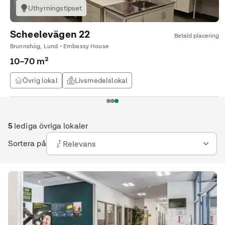
Uthyrningstipset
Scheelevägen 22
Betald placering
Brunnshög, Lund • Embassy House
10–70 m²
Övrig lokal
Livsmedelslokal
1
2
3
5
lediga övriga lokaler
Sortera på
Relevans