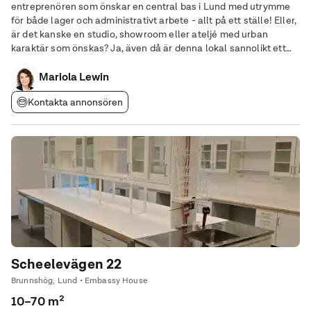
entreprenören som önskar en central bas i Lund med utrymme
för både lager och administrativt arbete - allt på ett ställe! Eller,
är det kanske en studio, showroom eller ateljé med urban
karaktär som önskas? Ja, även då är denna lokal sannolikt ett
ypperligt val. Högst upp i huset och på attraktivt läge mitt i Lund
kommer både du och dina
Mariola Lewin
Kontakta annonsören
Scheelevägen 22
Brunnshög, Lund • Embassy House
10–70 m²