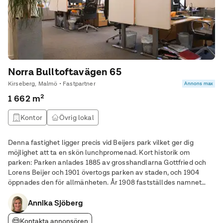
Norra Bulltoftavägen 65
Kirseberg, Malmö • Fastpartner
Annons max
1 662 m²
Kontor
Övrig lokal
Denna fastighet ligger precis vid Beijers park vilket ger dig
möjlighet att ta en skön lunchpromenad. Kort historik om
parken: Parken anlades 1885 av grosshandlarna Gottfried och
Lorens Beijer och 1901 övertogs parken av staden, och 1904
öppnades den för allmänheten. År 1908 fastställdes namnet
Beijers plantering, vilket ändrades 1936 till det nuvarande. Den
anlades ursprungligen på ett flygsandsfält med naturliga kullar.
Annika Sjöberg
Numera består den av högstammiga bokbestånd, en slåtteräng,
Kontakta annonsören
damm och generösa gräsytor. Källa: Wikipedia