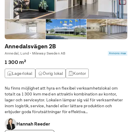
Annedalsvägen 2B
Annedal, Lund • Mileway Sweden AB
Annons max
1 300 m²
Lagerlokal
Övrig lokal
Kontor
Nu finns möjlighet att hyra en flexibel verksamhetslokal om
totalt ca 1 300 kvm med en attraktiv kombination av kontor,
lager och serviceytor. Lokalen lämpar sig väl för verksamheter
inom logistik, service, handel eller lättare produktion och
erbjuder goda förutsättningar för effektiva
arbetsflöden.Kontorsytorna är moderna och välplanerade med
flera enskilda kontorsrum, mötes- och konferensrum
Hannah Reeder