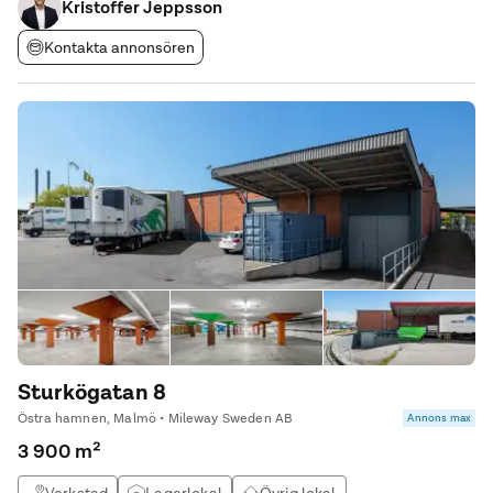
Takhöjd: 8 meter, idealiskt för
Kristoffer Jeppsson
Kontakta annonsören
Sturkögatan 8
Östra hamnen, Malmö • Mileway Sweden AB
Annons max
3 900 m²