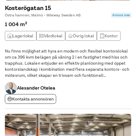
Kosterögatan 15
Östra hamnen, Malmö • Mileway Sweden AB
Annons max
1 004 m²
Lagerlokal
Vårdlokal
Övrig lokal
Kontor
Nu finns möjlighet att hyra en modern och flexibel kontorslokal
om ca 396 kvm belägen på våning 2 i en fastighet med hiss och
trapphus. Lokalen erbjuder en effektiv planlösning med öppet
kontorslandskap i kombination med flera separata kontors- och
mötesrum, vilket skapar en trivsam och funktionell
arbetsmiljö.Kontoret kompletteras med kök/pentry, förråd,
WC/RWC samt omklädningsrum, vilket ger
Alexander Otelea
Kontakta annonsören