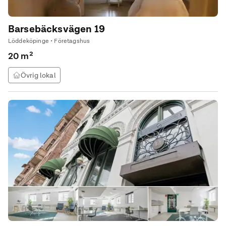
Barsebäcksvägen 19
Löddeköpinge • Företagshus
20 m²
Övrig lokal