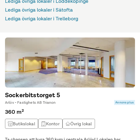
Lediga övriga lokaler i Löddeköpinge
Lediga övriga lokaler i Sätofta
Lediga övriga lokaler i Trelleborg
Sockerbitstorget 5
Arlöv • Fastighets AB Trianon
Annons plus
360 m²
Butikslokal
Kontor
Övrig lokal
Ta chansen att hyra 360 kvm i centrala Arlöv! Lokalen har