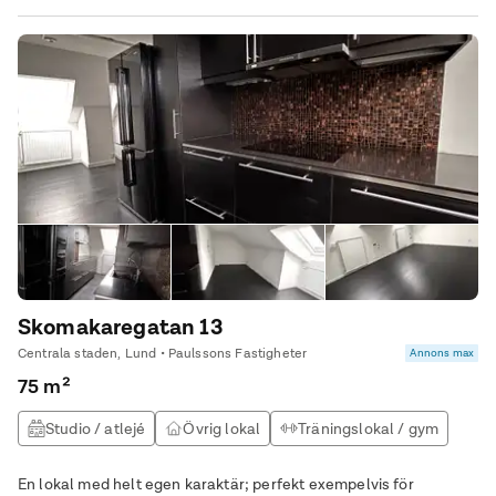
Skomakaregatan 13
Centrala staden, Lund • Paulssons Fastigheter
Annons max
75 m²
Studio / atlejé
Övrig lokal
Träningslokal / gym
Kontor & Lager
En lokal med helt egen karaktär; perfekt exempelvis för