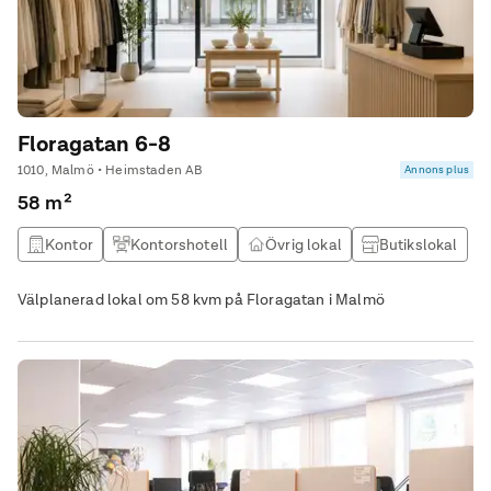
Floragatan 6-8
1010, Malmö • Heimstaden AB
Annons plus
58 m²
Kontor
Kontorshotell
Övrig lokal
Butikslokal
Välplanerad lokal om 58 kvm på Floragatan i Malmö