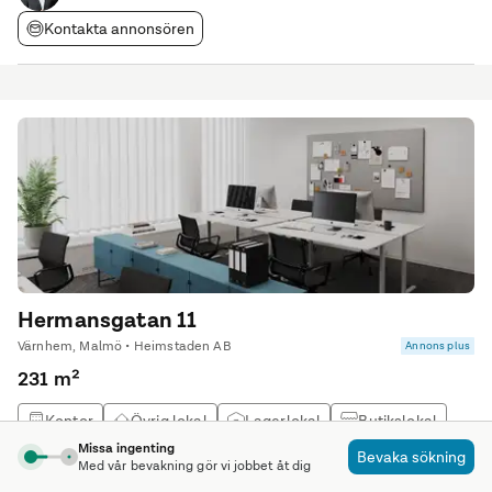
Kontakta annonsören
Hermansgatan 11
Värnhem, Malmö • Heimstaden AB
Annons plus
231 m²
Kontor
Övrig lokal
Lagerlokal
Butikslokal
Missa ingenting
Bevaka sökning
Med vår bevakning gör vi jobbet åt dig
Flexibel kontorslokal med lageryta på Värnhem!