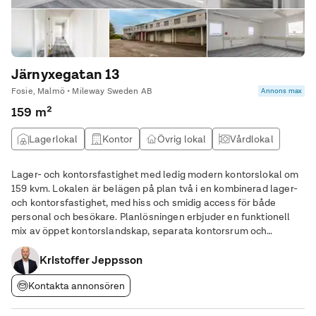
Järnyxegatan 13
Fosie, Malmö • Mileway Sweden AB
Annons max
159 m²
Lagerlokal
Kontor
Övrig lokal
Vårdlokal
Lager- och kontorsfastighet med ledig modern kontorslokal om
159 kvm. Lokalen är belägen på plan två i en kombinerad lager-
och kontorsfastighet, med hiss och smidig access för både
personal och besökare. Planlösningen erbjuder en funktionell
mix av öppet kontorslandskap, separata kontorsrum och
mötesrum, vilket skapar en flexibel arbetsmiljö för olika typer av
verksamheter. Här finns även
Kristoffer Jeppsson
Kontakta annonsören