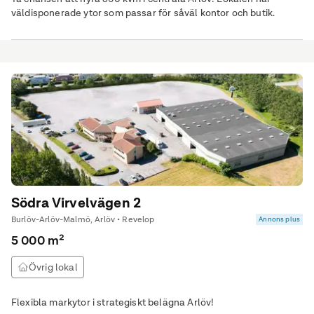
väldisponerade ytor som passar för såväl kontor och butik.
Södra Virvelvägen 2
Burlöv-Arlöv-Malmö, Arlöv • Revelop
Annons plus
5 000 m²
Övrig lokal
Flexibla markytor i strategiskt belägna Arlöv!