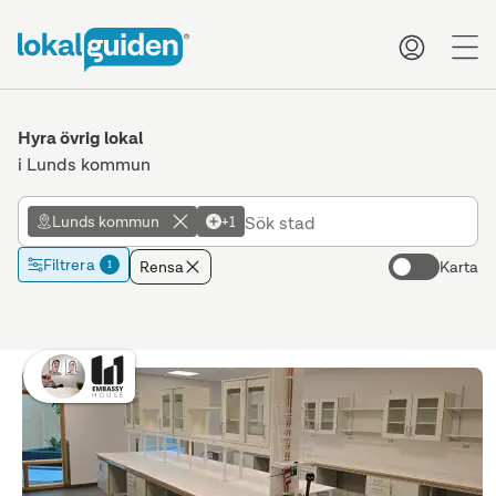
me
Hyra övrig lokal
i Lunds kommun
Lunds kommun
+1
Filtrera
Rensa
Karta
1