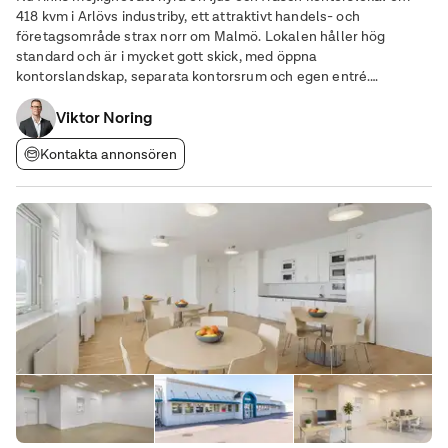
418 kvm i Arlövs industriby, ett attraktivt handels- och
företagsområde strax norr om Malmö. Lokalen håller hög
standard och är i mycket gott skick, med öppna
kontorslandskap, separata kontorsrum och egen entré.
Höjdpunkter • Hög standard: Moderna ytskikt och välplanerade
Viktor Noring
arbetsytor. • Fri parkering: Parkeringsplatser direkt i
Kontakta annonsören