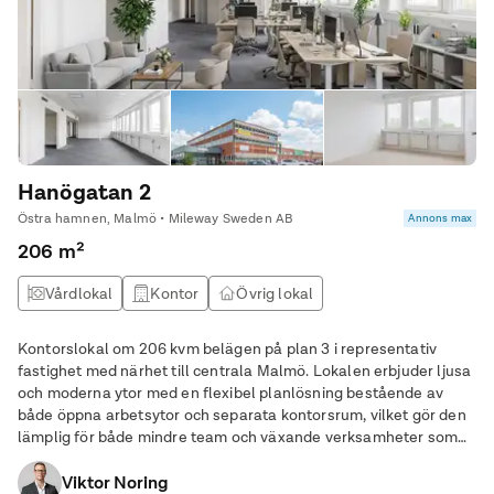
Hanögatan 2
Östra hamnen, Malmö • Mileway Sweden AB
Annons max
206 m²
Vårdlokal
Kontor
Övrig lokal
Kontorslokal om 206 kvm belägen på plan 3 i representativ
fastighet med närhet till centrala Malmö. Lokalen erbjuder ljusa
och moderna ytor med en flexibel planlösning bestående av
både öppna arbetsytor och separata kontorsrum, vilket gör den
lämplig för både mindre team och växande verksamheter som
söker en effektiv kontorslösning i Malmö. Ytorna håller en god
standard och erbjuder en modern
Viktor Noring