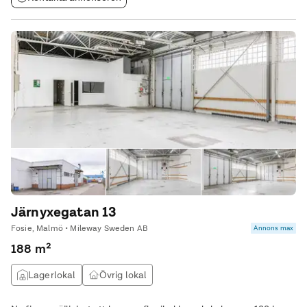
Järnyxegatan 13
Fosie, Malmö • Mileway Sweden AB
Annons max
188 m²
Lagerlokal
Övrig lokal