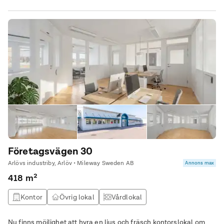
Företagsvägen 30
Arlövs industriby, Arlöv • Mileway Sweden AB
Annons max
418 m²
Kontor
Övrig lokal
Vårdlokal
Nu finns möjlighet att hyra en ljus och fräsch kontorslokal om