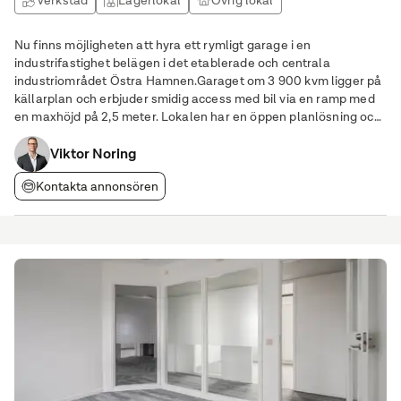
Verkstad
Lagerlokal
Övrig lokal
Nu finns möjligheten att hyra ett rymligt garage i en
industrifastighet belägen i det etablerade och centrala
industriområdet Östra Hamnen.Garaget om 3 900 kvm ligger på
källarplan och erbjuder smidig access med bil via en ramp med
en maxhöjd på 2,5 meter. Lokalen har en öppen planlösning och
är utrustad med bekvämligheter som pausrum, omklädningsrum
och WC, vilket gör den idealisk för en rad
Viktor Noring
Kontakta annonsören