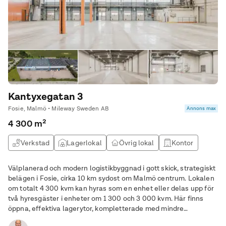
Kantyxegatan 3
Fosie, Malmö • Mileway Sweden AB
Annons max
4 300 m²
Verkstad
Lagerlokal
Övrig lokal
Kontor
Välplanerad och modern logistikbyggnad i gott skick, strategiskt
belägen i Fosie, cirka 10 km sydost om Malmö centrum. Lokalen
om totalt 4 300 kvm kan hyras som en enhet eller delas upp för
två hyresgäster i enheter om 1 300 och 3 000 kvm. Här finns
öppna, effektiva lagerytor, kompletterade med mindre
lagerkontor och personalutrymmen. Höjdpunkter i lokalen: •