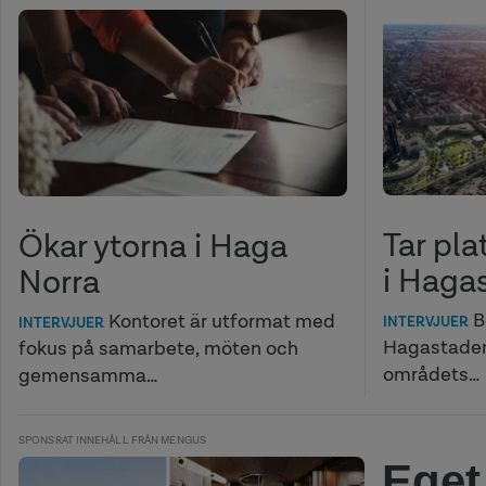
Tar pla
Ökar ytorna i Haga
i Haga
Norra
B
Kontoret är utformat med
INTERVJUER
INTERVJUER
Hagastaden 
fokus på samarbete, möten och
områdets…
gemensamma…
SPONSRAT INNEHÅLL FRÅN MENGUS
Eget