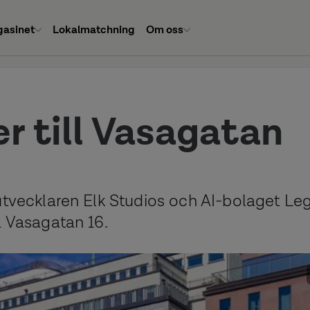
asinet
Lokalmatchning
Om oss
er till Vasagatan
utvecklaren Elk Studios och AI-bolaget Le
å Vasagatan 16.