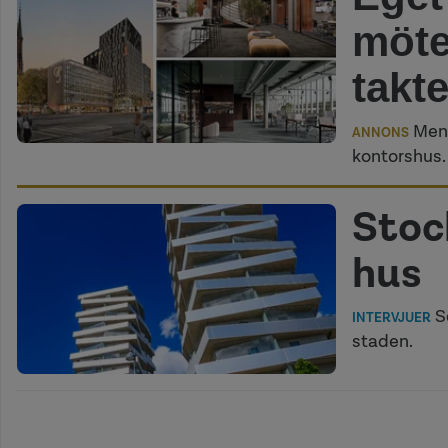
möte
takt
Meng
ANNONS
kontorshus.
Stoc
hus
Se
INTERVJUER
staden.