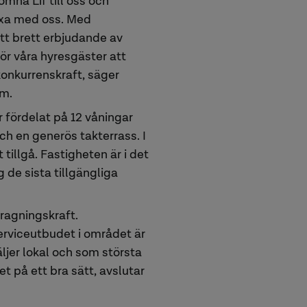
omna Lif till oss och
äxa med oss. Med
ett brett erbjudande av
för våra hyresgäster att
konkurrenskraft, säger
lm.
 fördelat på 12 våningar
h en generös takterrass. I
tillgå. Fastigheten är i det
 de sista tillgängliga
ragningskraft.
rviceutbudet i området är
ljer lokal och som största
t på ett bra sätt, avslutar