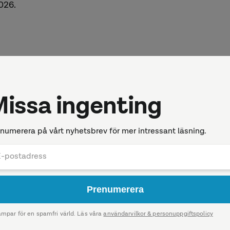
2026.
ela dig när vi publicerar någonting
Följ