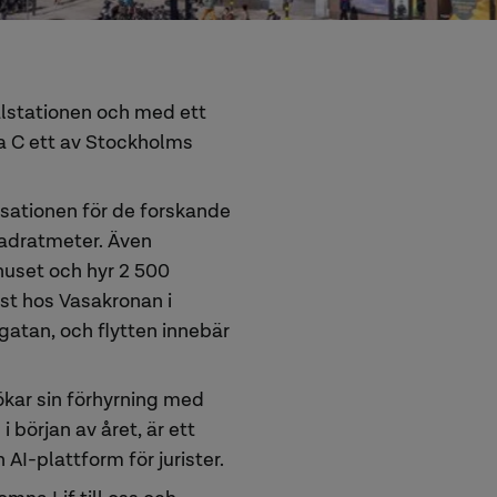
lstationen och med ett
ra C ett av Stockholms
nisationen för de forskande
vadratmeter. Även
 huset och hyr 2 500
st hos Vasakronan i
atan, och flytten innebär
ökar sin förhyrning med
 början av året, är ett
I-plattform för jurister.