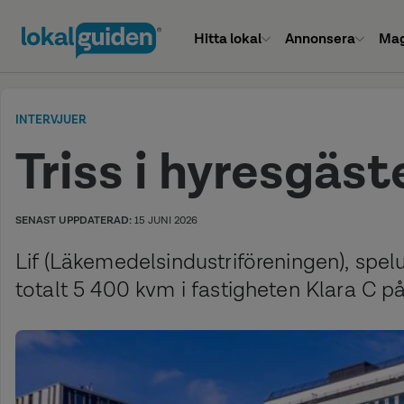
Hitta lokal
Annonsera
Mag
INTERVJUER
Triss i hyresgäst
SENAST UPPDATERAD:
15 JUNI 2026
Lif (Läkemedelsindustriföreningen), spel
totalt 5 400 kvm i fastigheten Klara C p