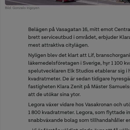
Bild: Gonzalo Irigoyen
Belägen på Vasagatan 16, mitt emot Centra
brett serviceutbud i området, erbjuder Kla
mest attraktiva citylägen.
Nyligen blev det klart att Lif, branschorga
läkemedelsföretagen i Sverige, hyr 1 100 k
spelutvecklaren Elk Studios etablerar sig i
kvadratmeter. De är sedan tidigare hyresgä
fastigheten Klara Zenit på Mäster Samuelsg
att de utökar sina ytor.
Legora växer vidare hos Vasakronan och ut
1 800 kvadratmeter. Legora, som flyttade in i
snabbväxande bolag som tillhandahåller en A