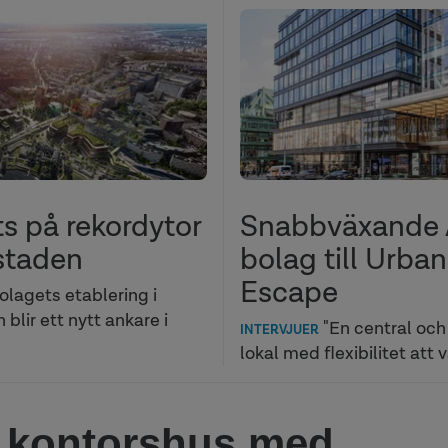
ts på rekordytor
Snabbväxande 
staden
bolag till Urban
Escape
olagets etablering i
blir ett nytt ankare i
"En central och 
INTERVJUER
lokal med flexibilitet att v
 kontorshus med