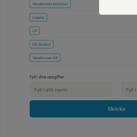
Stockholms kommun
Legora
Lif
Elk Studios
Vasakronan AB
Fyll i dina uppgifter
Skicka