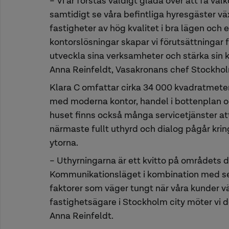
– Vi är förstås väldigt glada över att få välk
samtidigt se våra befintliga hyresgäster v
fastigheter av hög kvalitet i bra lägen och 
kontorslösningar skapar vi förutsättningar 
utveckla sina verksamheter och stärka sin 
Anna Reinfeldt, Vasakronans chef Stockho
Klara C omfattar cirka 34 000 kvadratmeter
med moderna kontor, handel i bottenplan oc
huset finns också många servicetjänster att 
närmaste fullt uthyrd och dialog pågår kring
ytorna.
– Uthyrningarna är ett kvitto på områdets d
Kommunikationsläget i kombination med se
faktorer som väger tungt när våra kunder vä
fastighetsägare i Stockholm city möter vi de
Anna Reinfeldt.