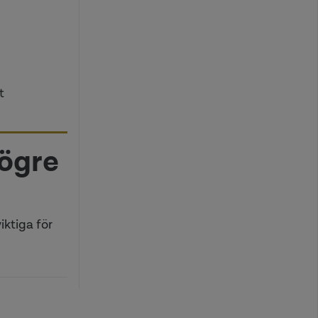
t
ögre
ktiga för