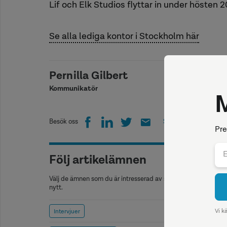
Lif och Elk Studios flyttar in under hösten 
Se alla lediga kontor i Stockholm här
Pernilla Gilbert
Kommunikatör
Besök oss
Skriv ut
Följ artikelämnen
Välj de ämnen som du är intresserad av så kommer vi att medd
nytt.
Intervjuer