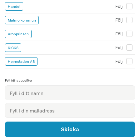
Följ
Handel
Följ
Malmö kommun
Följ
Kronprinsen
Följ
KICKS
Följ
Heimstaden AB
Fyll i dina uppgifter
Skicka