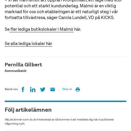
potential och ett starkt kundunderlag. Malmö är en viktig
marknad för oss och etableringen är ett naturligt steg i vår
fortsatta tillväxtresa, säger Carola Lundell, VD på KICKS.
Se
fler lediga butikslokaler i Malmö
här.
Se alla lediga lokaler här
Pernilla Gilbert
Kommunikatör
Besök oss
Skriv ut
Följ artikelämnen
Välj de ämnen som du är intresserad av så kommer vi att meddela dig när vi publicerar
någonting nytt.