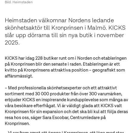
Bild: Heimstaden
Heimstaden välkomnar Nordens ledande
skönhetsaktör till Kronprinsen i Malmö. KICKS
slår upp dörrarna till sin nya butik i november
2025.
KICKS har idag 228 butiker runt om i Norden och etableringen
på Kronprinsen blir den senaste i raden. Etableringen är ett
kvitto på Kronprinsens attraktiva position – geografiskt som
affärsmässigt.
– Med professionella skönhetsexperter och ett attraktivt
sortiment med 30 000 produkter från över 300 varumärken,
erbjuder KICKS en inspirerande kundupplevelse som många av
våra besökare efterfrågat. Vi är väldigt glada att KICKS valt
Kronprinsen för sin expansion och det ska bli kul att följa deras
resa hos oss, säger Sara Escobar, Centrumledare på
Kronprinsen.
– Vi ser fram emot att öppna i Kronprinsen, ett läge med stor