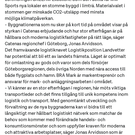
Sports nya lokaler en stomme byggd i limträ. Materialvalet i
stommen ger minskade CO2-utsläpp med minsta
möjliga klimatpåverkan.
- Byggnationerna som nu sker på kort tid på området visar på
styrkan i Catenas erbjudande och hur stor efterfrågan är på
hållbara och moderna logistikfastigheter på rätt läge, säger
Catenas regionchef i Göteborg, Jonas Arvidsson.
Det framväxande logistiknavet Logistikposition Landvetter
har potential att bli ett av landets främsta. Läget är optimalt
för omlastning av gods och varor som dels försörjer
Göteborgsregionen, dels övriga Norden med nära access till
både flygplats och hamn. BRA Mark är markentreprenör och
ansvarar för mark- och anläggningsarbeten i området.
- Vi känner av en stor efterfrågan i regionen, här möts viktiga
transportleder och det finns tillgång till unik kompetens inom
logistik och transport. Med genomtänkt utveckling och
förvaltning av de nya byggnaderna kan vi bidra till ett
långsiktigt mer hållbart logistiskt nätverk som matchar de
behov som kommer med förändrade handels- och
konsumtionsmönster och som uppfyller kraven för moderna
och attraktiva arbetsplatser, säger Jonas Arvidsson som är