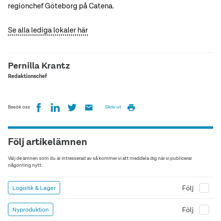
regionchef Göteborg på Catena.
Se alla lediga lokaler här
Pernilla Krantz
Redaktionschef
Besök oss
Skriv ut
Följ artikelämnen
Välj de ämnen som du är intresserad av så kommer vi att meddela dig när vi publicerar
någonting nytt.
Följ
Logistik & Lager
Följ
Nyproduktion