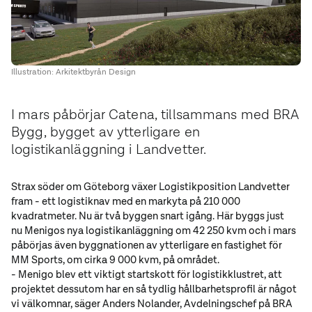
Illustration: Arkitektbyrån Design
I mars påbörjar Catena, tillsammans med BRA
Bygg, bygget av ytterligare en
logistikanläggning i Landvetter.
Strax söder om Göteborg växer Logistikposition Landvetter
fram - ett logistiknav med en markyta på 210 000
kvadratmeter. Nu är två byggen snart igång. Här byggs just
nu Menigos nya logistikanläggning om 42 250 kvm och i mars
påbörjas även byggnationen av ytterligare en fastighet för
MM Sports, om cirka 9 000 kvm, på området.
- Menigo blev ett viktigt startskott för logistikklustret, att
projektet dessutom har en så tydlig hållbarhetsprofil är något
vi välkomnar, säger Anders Nolander, Avdelningschef på BRA