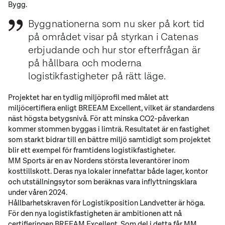
Bygg.
Byggnationerna som nu sker på kort tid
på området visar på styrkan i Catenas
erbjudande och hur stor efterfrågan är
på hållbara och moderna
logistikfastigheter på rätt läge.
Projektet har en tydlig miljöprofil med målet att
miljöcertifiera enligt BREEAM Excellent, vilket är standardens
näst högsta betygsnivå. För att minska CO2-påverkan
kommer stommen byggas i limträ. Resultatet är en fastighet
som starkt bidrar till en bättre miljö samtidigt som projektet
blir ett exempel för framtidens logistikfastigheter.
MM Sports är en av Nordens största leverantörer inom
kosttillskott. Deras nya lokaler innefattar både lager, kontor
och utställningsytor som beräknas vara inflyttningsklara
under våren 2024.
Hållbarhetskraven för Logistikposition Landvetter är höga.
För den nya logistikfastigheten är ambitionen att nå
certifieringen BREEAM Excellent. Som del i detta får MM