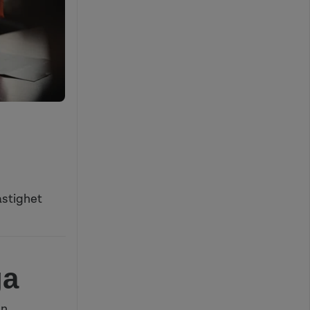
astighet
ga
an