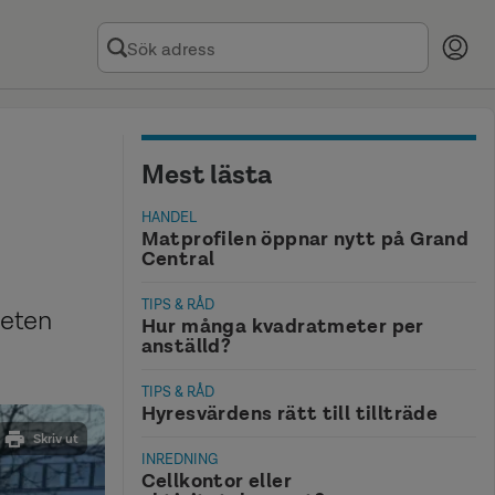
Mest lästa
HANDEL
Matprofilen öppnar nytt på Grand
Central
TIPS & RÅD
heten
Hur många kvadratmeter per
anställd?
TIPS & RÅD
Hyresvärdens rätt till tillträde
Skriv ut
INREDNING
Cellkontor eller