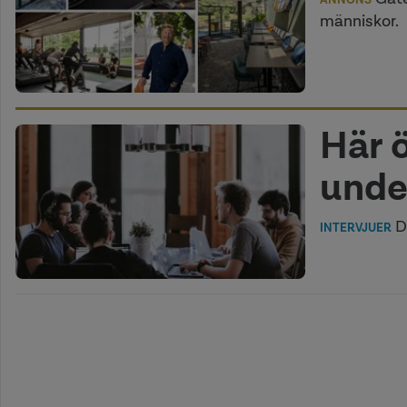
människor.
Här 
unde
De
INTERVJUER