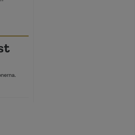
st
onerna.