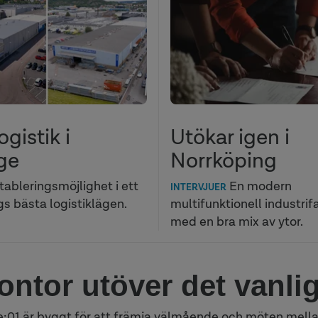
ogistik i
Utökar igen i
ge
Norrköping
tableringsmöjlighet i ett
En modern
INTERVJUER
s bästa logistiklägen.
multifunktionell industrif
med en bra mix av ytor.
kontor utöver det vanli
:01 är byggt för att främja välmående och möten mell