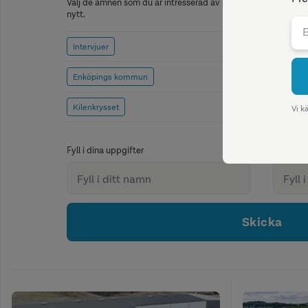
Välj de ämnen som du är intresserad av så kommer vi att medd
nytt.
Intervjuer
Enköpings kommun
Kilenkrysset
Fyll i dina uppgifter
Skicka