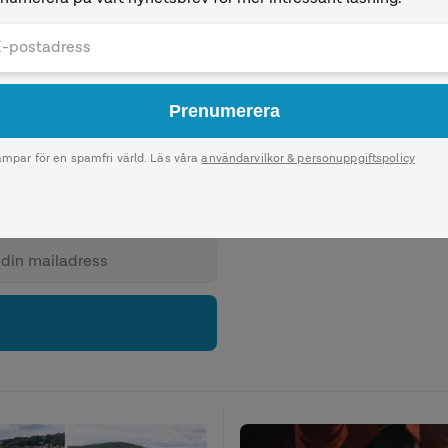
ela dig när vi publicerar någonting
Följ
Följ
Följ