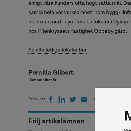
enligt våra kunders ofta högt satta mål. Där
samla hela vår verksamhet inom bygg-, infr
eftermarknad i nya fräscha lokaler i Nyköpi
hos Kilenkryssets fastighet Oppeby gård.
Se alla lediga lokaler här
Pernilla Gilbert
Kommunikatör
Besök oss
Skriv ut
Följ artikelämnen