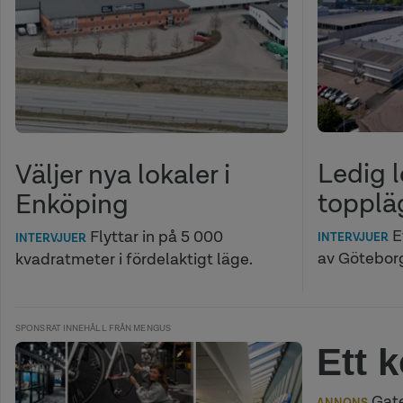
Ledig l
Väljer nya lokaler i
topplä
Enköping
E
Flyttar in på 5 000
INTERVJUER
INTERVJUER
av Göteborg
kvadratmeter i fördelaktigt läge.
SPONSRAT INNEHÅLL FRÅN MENGUS
Ett 
Gate
ANNONS