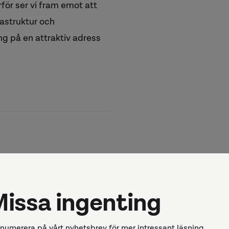
för ser vi fram emot att
astruktur och
ng på en attraktiv adress