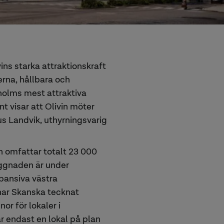
vins starka attraktionskraft
erna, hållbara och
kholms mest attraktiva
ent visar att Olivin möter
s Landvik, uthyrningsvarig
 omfattar totalt 23 000
yggnaden är under
pansiva västra
har Skanska tecknat
or för lokaler i
r endast en lokal på plan