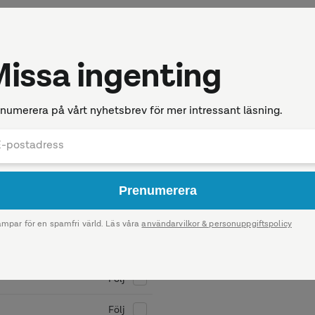
ela dig när vi publicerar någonting
Följ
Följ
Följ
Följ
Följ