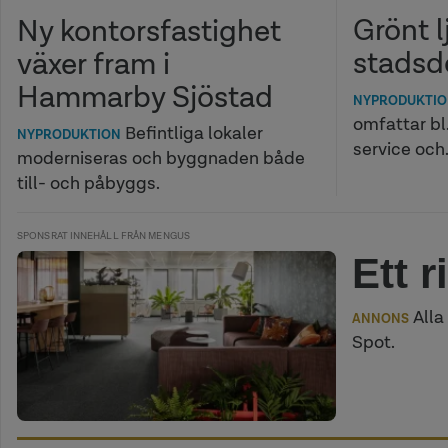
Grönt l
Ny kontorsfastighet
stadsde
växer fram i
Hammarby Sjöstad
NYPRODUKTI
omfattar bl.
Befintliga lokaler
NYPRODUKTION
service och
moderniseras och byggnaden både
till- och påbyggs.
SPONSRAT INNEHÅLL FRÅN MENGUS
Ett r
Alla
ANNONS
Spot.