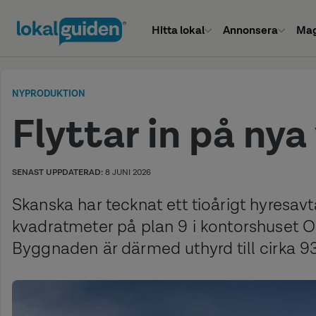
Hitta lokal
Annonsera
Mag
NYPRODUKTION
Flyttar in på nya 
SENAST UPPDATERAD:
8 JUNI 2026
Skanska har tecknat ett tioårigt hyresav
kvadratmeter på plan 9 i kontorshuset O
Byggnaden är därmed uthyrd till cirka 93 p