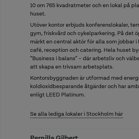
10 om 765 kvadratmeter och en lokal på pl
huset.
Utöver kontor erbjuds konferenslokaler, te
gym, friskvård och cykelparkering. På det ö
märkt en central aktör för alla som jobbar 
café, reception och catering. Hela huset b
”Business i balans” – där arbetsliv och väl
att skapa en trivsam arbetsplats.
Kontorsbyggnaden är utformad med energi
koldioxidbesparande åtgärder och har ambit
enligt LEED Platinum.
Se alla lediga lokaler i Stockholm här
Pernilla Gilbert