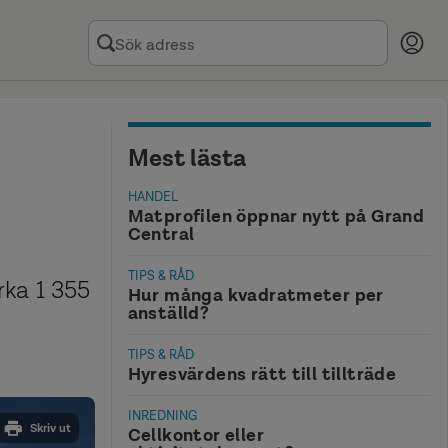
Mest lästa
HANDEL
Matprofilen öppnar nytt på Grand
Central
TIPS & RÅD
rka 1 355
Hur många kvadratmeter per
anställd?
TIPS & RÅD
Hyresvärdens rätt till tillträde
INREDNING
Skriv ut
Cellkontor eller