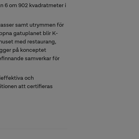
an 6 om 902 kvadratmeter i
rrasser samt utrymmen för
ppna gatuplanet blir K-
i huset med restaurang,
ygger på konceptet
befinnande samverkar för
effektiva och
ionen att certifieras