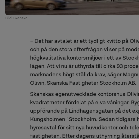
Bild: Skanska
– Det här avtalet är ett tydligt kvitto på Oli
och på den stora efterfrågan vi ser på mod
högkvalitativa kontorsmiljöer i ett av Stoc
lägen. Att vi nu är uthyrda till cirka 93 proc
marknadens högt ställda krav, säger Magnu
Olivin, Skanska Fastigheter Stockholm AB.
Skanskas egenutvecklade kontorshus Olivin
kvadratmeter fördelat på elva våningar. B
uppförande på Lindhagensgatan på det ex
Kungsholmen i Stockholm. Sedan tidigare 
hyresavtal för sitt nya huvudkontor och Telen
fastigheten. Efter dagens uthyrning återstå