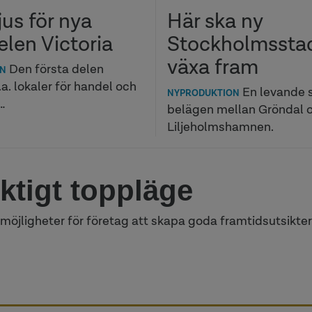
jus för nya
Här ska ny
len Victoria
Stockholmssta
växa fram
Den första delen
ON
a. lokaler för handel och
En levande 
NYPRODUKTION
…
belägen mellan Gröndal 
Liljeholmshamnen.
iktigt toppläge
 möjligheter för företag att skapa goda framtidsutsikter