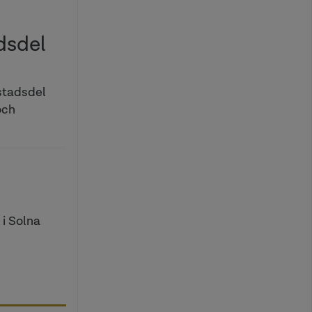
dsdel
stadsdel
och
 i Solna