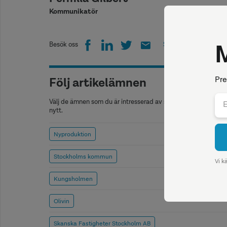
Kommunikatör
Besök oss
Skriv ut
Följ artikelämnen
Välj de ämnen som du är intresserad av så kommer vi att medd
nytt.
Nyproduktion
Stockholms kommun
Kungsholmen
Olivin
Skanska Fastigheter Stockholm AB