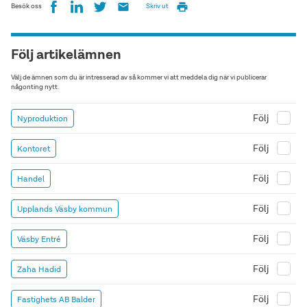
Besök oss
Skriv ut
Följ artikelämnen
Välj de ämnen som du är intresserad av så kommer vi att meddela dig när vi publicerar
någonting nytt.
Följ
Nyproduktion
Följ
Kontoret
Följ
Handel
Följ
Upplands Väsby kommun
Följ
Väsby Entré
Följ
Zaha Hadid
Följ
Fastighets AB Balder