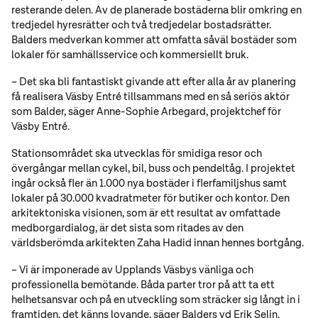
resterande delen. Av de planerade bostäderna blir omkring en
tredjedel hyresrätter och två tredjedelar bostadsrätter.
Balders medverkan kommer att omfatta såväl bostäder som
lokaler för samhällsservice och kommersiellt bruk.
– Det ska bli fantastiskt givande att efter alla år av planering
få realisera Väsby Entré tillsammans med en så seriös aktör
som Balder, säger Anne-Sophie Arbegard, projektchef för
Väsby Entré.
Stationsområdet ska utvecklas för smidiga resor och
övergångar mellan cykel, bil, buss och pendeltåg. I projektet
ingår också fler än 1.000 nya bostäder i flerfamiljshus samt
lokaler på 30.000 kvadratmeter för butiker och kontor. Den
arkitektoniska visionen, som är ett resultat av omfattade
medborgardialog, är det sista som ritades av den
världsberömda arkitekten Zaha Hadid innan hennes bortgång.
– Vi är imponerade av Upplands Väsbys vänliga och
professionella bemötande. Båda parter tror på att ta ett
helhetsansvar och på en utveckling som sträcker sig långt in i
framtiden, det känns lovande, säger Balders vd Erik Selin.