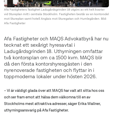
Afa Fastigheters fastighet Ladugårdsgrinden 18 utgörs av ett helt kvarter
vid Stureplan mitt i centrala Stockholm. Fastigheten består av en kontorsdel
mot Stureplan samt hotell Anglais mot Sturegatan och Humlegården. Bild:
Afa Fastigheter
Afa Fastigheter och MAQS Advokatbyrå har nu
tecknat ett sexårigt hyresavtal i
Ladugårdsgrinden 18. Uthyrningen omfattar
två kontorsplan om ca 1500 kvm. MAQS blir
då den första kontorshyresgästen i den
nyrenoverade fastigheten och flyttar in i
toppmoderna lokaler under hösten 2026.
– Vi är väldigt glada över att MAQS har valt att sitta hos oss
och ser fram emot att hälsa dem välkomna till en av
Stockholms mest attraktiva adresser, säger Erika Wallner,
uthyrningsansvarig på Afa Fastigheter.