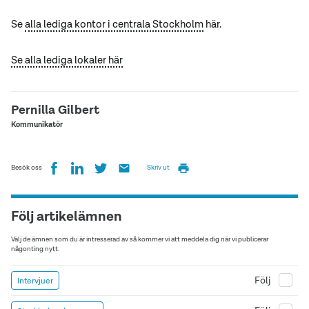
Se
alla lediga kontor i centrala Stockholm
här.
Se alla lediga lokaler här
Pernilla Gilbert
Kommunikatör
Besök oss
Skriv ut
Följ artikelämnen
Välj de ämnen som du är intresserad av så kommer vi att meddela dig när vi publicerar
någonting nytt.
Följ
Intervjuer