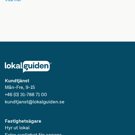
Lediga lokaler i Västmanlands län
Lediga lagerlokaler i Svealand
Lediga lokaler i Svealand
Lediga lagerlokaler i Sverige
Lediga lokaler i Sverige
Lediga lagerlokaler
Kundtjänst
Mån-Fre, 9-15
+46 (0) 31-788 71 00
kundtjanst@lokalguiden.se
Fastighetsägare
Hyr ut lokal
Extra synlighet för annons