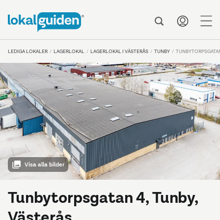
me
LEDIGA LOKALER
LAGERLOKAL
LAGERLOKAL I VÄSTERÅS
TUNBY
TUNBYTORPSGATAN
Visa alla bilder
Tunbytorpsgatan 4, Tunby,
Västerås