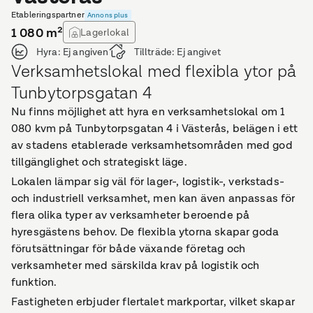
Etableringspartner
Annons plus
1 080
m²
Lagerlokal
Hyra:
Ej angiven
Tillträde:
Ej angivet
Verksamhetslokal med flexibla ytor på
Tunbytorpsgatan 4
Nu finns möjlighet att hyra en verksamhetslokal om 1
080 kvm på Tunbytorpsgatan 4 i Västerås, belägen i ett
av stadens etablerade verksamhetsområden med god
tillgänglighet och strategiskt läge.
Lokalen lämpar sig väl för lager-, logistik-, verkstads-
och industriell verksamhet, men kan även anpassas för
flera olika typer av verksamheter beroende på
hyresgästens behov. De flexibla ytorna skapar goda
förutsättningar för både växande företag och
verksamheter med särskilda krav på logistik och
funktion.
Fastigheten erbjuder flertalet markportar, vilket skapar