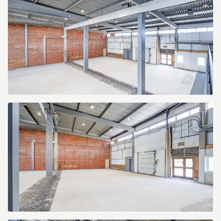
4
Tunbytorpsgatan
4