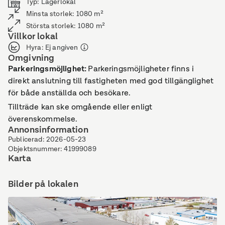
Typ
:
Lagerlokal
Minsta storlek
:
1080
m²
Största storlek
:
1080
m²
Villkor lokal
Hyra
:
Ej angiven
Omgivning
Parkeringsmöjlighet
:
Parkeringsmöjligheter finns i
direkt anslutning till fastigheten med god tillgänglighet
för både anställda och besökare.
Tillträde kan ske omgående eller enligt
överenskommelse.
Annonsinformation
Publicerad
:
2026-05-23
Objektsnummer
:
41999089
Karta
Bilder på lokalen