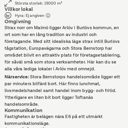
Största storlek
:
19000
m²
Villkor lokal
Hyra
:
Ej angiven
Omgivning
Strax norr om Malmö ligger Arlöv i Burlövs kommun, en
ort som har en lång tradition av industri och
företagande. Med sitt idealiska läge strax intill Burlövs
tågstation, Europavägarna och Stora Bernstorp har
området blivit en attraktiv plats för företagsetablering,
för såväl små som stora verksamheter. Här kan du se
alla våra lediga lokaler i Arlöv med omnejd.
Närservice
:
Stora Bernstorps handelsområde ligger ett
par minuters bilfärd bort. Här finns lunchmat,
livsmedelshandel samt handel inom bygg- och fritid.
Ytterligare en liten bit bort ligger Toftanäs
handelsområde.
Kommunikation
Fastigheten är belägen nära E6 på ett utmärkt
kommunikationsläge.