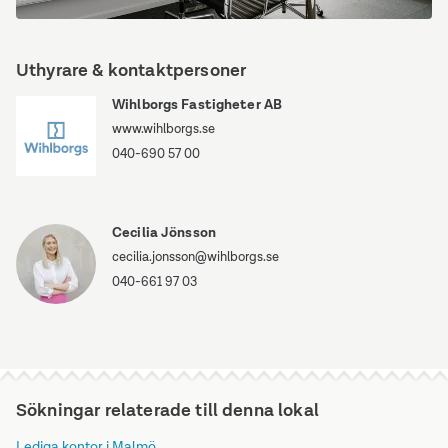
Starrvägen
100
Uthyrare & kontaktpersoner
Wihlborgs Fastigheter AB
www.wihlborgs.se
040-690 57 00
Cecilia Jönsson
cecilia.jonsson@wihlborgs.se
040-661 97 03
Sökningar relaterade till denna lokal
Lediga kontor i Malmö