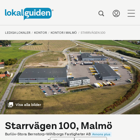
me
LEDIGA LOKALER
KONTOR
KONTOR I MALMÖ
STARRVÄGEN 100
Visa alla bilder
Starrvägen 100, Malmö
Burlöv-Stora Bernstorp
•
Wihlborgs Fastigheter AB
Annons plus