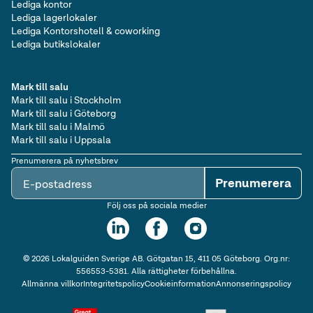
Lediga kontor
Lediga lagerlokaler
Lediga Kontorshotell & coworking
Lediga butikslokaler
Mark till salu
Mark till salu i Stockholm
Mark till salu i Göteborg
Mark till salu i Malmö
Mark till salu i Uppsala
Prenumerera på nyhetsbrev
Prenumerera
E-postadress
Följ oss på sociala medier
©
2026
Lokalguiden Sverige AB. Götgatan 15, 411 05 Göteborg. Org.nr:
556553-5381. Alla rättigheter förbehållna.
Allmänna villkor
Integritetspolicy
Cookieinformation
Annonseringspolicy