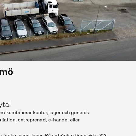
lmö
yta!
som kombinerar kontor, lager och generös
allation, entreprenad, e-handel eller
två plan samt lager. På entréplan finns cirka 313