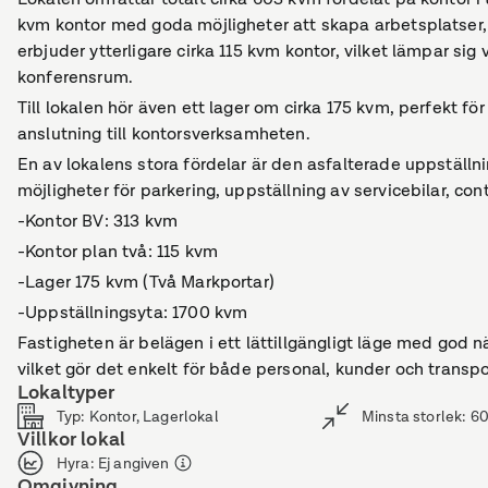
kvm kontor med goda möjligheter att skapa arbetsplatser,
erbjuder ytterligare cirka 115 kvm kontor, vilket lämpar sig
konferensrum.
Till lokalen hör även ett lager om cirka 175 kvm, perfekt för 
anslutning till kontorsverksamheten.
En av lokalens stora fördelar är den asfalterade uppställ
möjligheter för parkering, uppställning av servicebilar, cont
-Kontor BV: 313 kvm
-Kontor plan två: 115 kvm
-Lager 175 kvm (Två Markportar)
-Uppställningsyta: 1700 kvm
Fastigheten är belägen i ett lättillgängligt läge med god nä
vilket gör det enkelt för både personal, kunder och transpor
Lokaltyper
Typ
:
Kontor, Lagerlokal
Minsta storlek
:
6
Villkor lokal
Hyra
:
Ej angiven
Omgivning