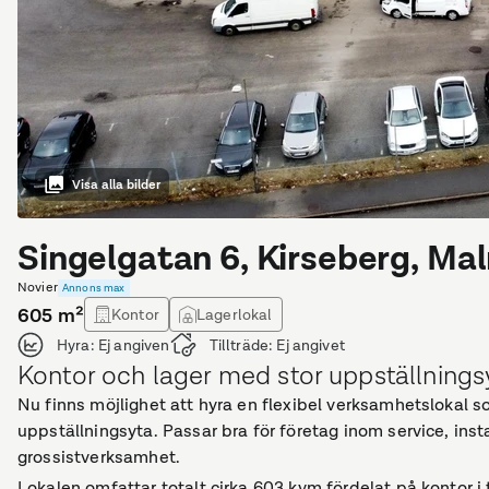
Visa alla bilder
Singelgatan 6, Kirseberg, Ma
Novier
Annons max
605
m²
Kontor
Lagerlokal
Hyra:
Ej angiven
Tillträde:
Ej angivet
Kontor och lager med stor uppställnings
Nu finns möjlighet att hyra en flexibel verksamhetslokal 
uppställningsyta. Passar bra för företag inom service, inst
grossistverksamhet.
Lokalen omfattar totalt cirka 603 kvm fördelat på kontor i 