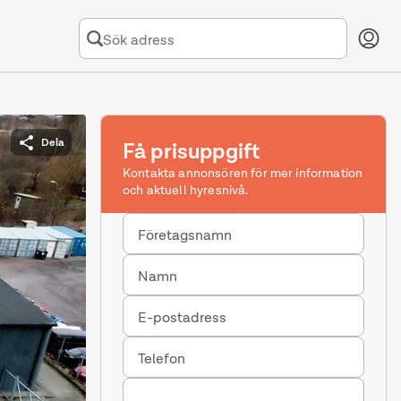
Dela
Få prisuppgift
Kontakta annonsören för mer information
och aktuell hyresnivå.
Företagsnamn
Namn
E-postadress
Telefon