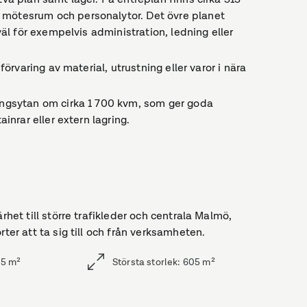
 mötesrum och personalytor. Det övre planet
 väl för exempelvis administration, ledning eller
förvaring av material, utrustning eller varor i nära
ningsytan om cirka 1 700 kvm, som ger goda
ainrar eller extern lagring.
rhet till större trafikleder och centrala Malmö,
ter att ta sig till och från verksamheten.
05
m²
Största storlek
:
605
m²