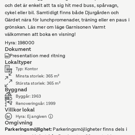
och det är enkelt att ta sig hit med buss, spårvagn,
cykel eller bil. Samtidigt finns både Djurgården och
Gärdet nära för lunchpromenader, träning eller en paus i
grönskan. Läs mer om läge Garnisonen Varmt
välkommen att boka en visning!
Hyra: 198000
Dokument
Presentation med ritning
Lokaltyper
Typ
:
Kontor
Minsta storlek
:
365
m²
Största storlek
:
365
m²
Byggnad
Byggår
:
1963
Renoveringsår
:
1999
Villkor lokal
Hyra
:
Ej angiven
Omgivning
Parkeringsmöjlighet
:
Parkeringsmöjligheter finns dels i