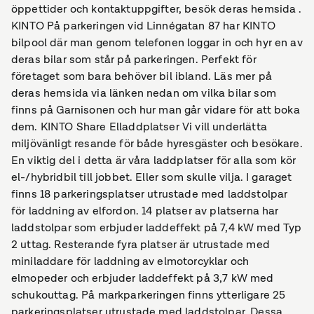
öppettider och kontaktuppgifter, besök deras hemsida .
KINTO På parkeringen vid Linnégatan 87 har KINTO
bilpool där man genom telefonen loggar in och hyr en av
deras bilar som står på parkeringen. Perfekt för
företaget som bara behöver bil ibland. Läs mer på
deras hemsida via länken nedan om vilka bilar som
finns på Garnisonen och hur man går vidare för att boka
dem. KINTO Share Elladdplatser Vi vill underlätta
miljövänligt resande för både hyresgäster och besökare.
En viktig del i detta är våra laddplatser för alla som kör
el-/hybridbil till jobbet. Eller som skulle vilja. I garaget
finns 18 parkeringsplatser utrustade med laddstolpar
för laddning av elfordon. 14 platser av platserna har
laddstolpar som erbjuder laddeffekt på 7,4 kW med Typ
2 uttag. Resterande fyra platser är utrustade med
miniladdare för laddning av elmotorcyklar och
elmopeder och erbjuder laddeffekt på 3,7 kW med
schukouttag. På markparkeringen finns ytterligare 25
parkeringsplatser utrustade med laddstolpar. Dessa