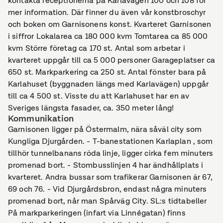
kontakta receptionerna på Karlavägen 100 och 108 för
mer information. Där finner du även vår konstbroschyr
och boken om Garnisonens konst. Kvarteret Garnisonen
i siffror Lokalarea ca 180 000 kvm Tomtarea ca 85 000
kvm Större företag ca 170 st. Antal som arbetar i
kvarteret uppgår till ca 5 000 personer Garageplatser ca
650 st. Markparkering ca 250 st. Antal fönster bara på
Karlahuset (byggnaden längs med Karlavägen) uppgår
till ca 4 500 st. Visste du att Karlahuset har en av
Sveriges längsta fasader, ca. 350 meter lång!
Kommunikation
Garnisonen ligger på Östermalm, nära såväl city som
Kungliga Djurgården. - T-banestationen Karlaplan , som
tillhör tunnelbanans röda linje, ligger cirka fem minuters
promenad bort. - Stombusslinjen 4 har ändhållplats i
kvarteret. Andra bussar som trafikerar Garnisonen är 67,
69 och 76. - Vid Djurgårdsbron, endast några minuters
promenad bort, når man Spårväg City. SL:s tidtabeller
På markparkeringen (infart via Linnégatan) finns