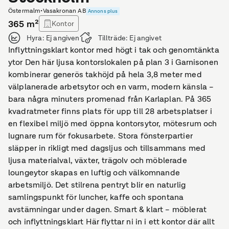
Östermalm
•
Vasakronan AB
Annons plus
365
m²
Kontor
Hyra:
Ej angiven
Tillträde:
Ej angivet
Inflyttningsklart kontor med högt i tak och genomtänkta
ytor Den här ljusa kontorslokalen på plan 3 i Garnisonen
kombinerar generös takhöjd på hela 3,8 meter med
välplanerade arbetsytor och en varm, modern känsla –
bara några minuters promenad från Karlaplan. På 365
kvadratmeter finns plats för upp till 28 arbetsplatser i
en flexibel miljö med öppna kontorsytor, mötesrum och
lugnare rum för fokusarbete. Stora fönsterpartier
släpper in rikligt med dagsljus och tillsammans med
ljusa materialval, växter, trägolv och möblerade
loungeytor skapas en luftig och välkomnande
arbetsmiljö. Det stilrena pentryt blir en naturlig
samlingspunkt för luncher, kaffe och spontana
avstämningar under dagen. Smart & klart – möblerat
och inflyttningsklart Här flyttar ni in i ett kontor där allt