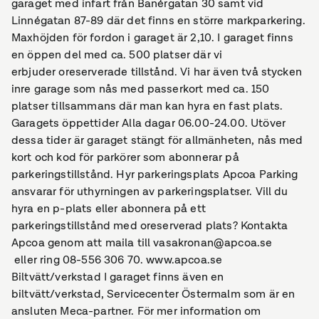
garaget med infart från Banérgatan 30 samt vid
Linnégatan 87-89 där det finns en större markparkering.
Maxhöjden för fordon i garaget är 2,10. I garaget finns
en öppen del med ca. 500 platser där vi
erbjuder oreserverade tillstånd. Vi har även två stycken
inre garage som nås med passerkort med ca. 150
platser tillsammans där man kan hyra en fast plats.
Garagets öppettider Alla dagar 06.00-24.00. Utöver
dessa tider är garaget stängt för allmänheten, nås med
kort och kod för parkörer som abonnerar på
parkeringstillstånd. Hyr parkeringsplats Apcoa Parking
ansvarar för uthyrningen av parkeringsplatser. Vill du
hyra en p-plats eller abonnera på ett
parkeringstillstånd med oreserverad plats? Kontakta
Apcoa genom att maila till vasakronan@apcoa.se
eller ring 08-556 306 70. www.apcoa.se
Biltvätt/verkstad I garaget finns även en
biltvätt/verkstad, Servicecenter Östermalm som är en
ansluten Meca-partner. För mer information om