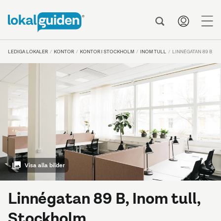
me
LEDIGA LOKALER
KONTOR
KONTOR I STOCKHOLM
INOM TULL
LINNÉGATAN 89 B
Visa alla bilder
Linnégatan 89 B, Inom tull,
Stockholm