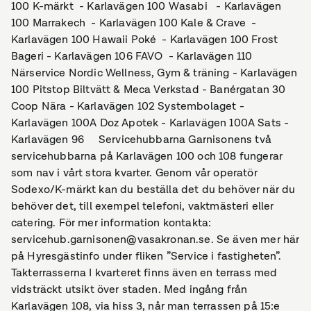
100 K-märkt - Karlavägen 100 Wasabi - Karlavägen
100 Marrakech - Karlavägen 100 Kale & Crave -
Karlavägen 100 Hawaii Poké - Karlavägen 100 Frost
Bageri - Karlavägen 106 FAVO - Karlavägen 110
Närservice Nordic Wellness, Gym & träning - Karlavägen
100 Pitstop Biltvätt & Meca Verkstad - Banérgatan 30
Coop Nära - Karlavägen 102 Systembolaget -
Karlavägen 100A Doz Apotek - Karlavägen 100A Sats -
Karlavägen 96 Servicehubbarna Garnisonens två
servicehubbarna på Karlavägen 100 och 108 fungerar
som nav i vårt stora kvarter. Genom vår operatör
Sodexo/K-märkt kan du beställa det du behöver när du
behöver det, till exempel telefoni, vaktmästeri eller
catering. För mer information kontakta:
servicehub.garnisonen@vasakronan.se. Se även mer här
på Hyresgästinfo under fliken ”Service i fastigheten”.
Takterrasserna I kvarteret finns även en terrass med
vidsträckt utsikt över staden. Med ingång från
Karlavägen 108, via hiss 3, når man terrassen på 15:e