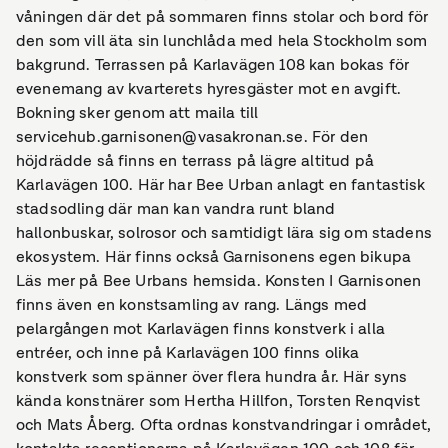
våningen där det på sommaren finns stolar och bord för
den som vill äta sin lunchlåda med hela Stockholm som
bakgrund. Terrassen på Karlavägen 108 kan bokas för
evenemang av kvarterets hyresgäster mot en avgift.
Bokning sker genom att maila till
servicehub.garnisonen@vasakronan.se. För den
höjdrädde så finns en terrass på lägre altitud på
Karlavägen 100. Här har Bee Urban anlagt en fantastisk
stadsodling där man kan vandra runt bland
hallonbuskar, solrosor och samtidigt lära sig om stadens
ekosystem. Här finns också Garnisonens egen bikupa
Läs mer på Bee Urbans hemsida. Konsten I Garnisonen
finns även en konstsamling av rang. Längs med
pelargången mot Karlavägen finns konstverk i alla
entréer, och inne på Karlavägen 100 finns olika
konstverk som spänner över flera hundra år. Här syns
kända konstnärer som Hertha Hillfon, Torsten Renqvist
och Mats Åberg. Ofta ordnas konstvandringar i området,