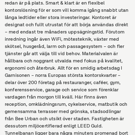
redan är på plats. Smart & klart är en flexibel
kontorslösning för er som vill komma igång snabbt utan
långa ledtider eller stora investeringar. Kontoret är
designat och fullt utrustat för att börja användas direkt
– med endast tre månaders uppsägningstid. Förutom
inredning ingår även WiFi, mötesteknik, växter med
skötsel, husgeråd, larm och passagesystem – och fler
tjänster går att välja till vid behov. Materialvalen är
hållbara och noggrant utvalda med fokus på kvalitet,
ergonomi och återbruk. Allt för en smidig arbetsdag I
Garnisonen – norra Europas största kontorskvarter –
delar över 200 företag på restauranger, caféer, gym,
konferensservice, garage och service som förenklar
vardagen från morgon till kväll. Här finns även
reception, omklädningsrum, cykelservice, matbutik och
gemensamma terrasser med grönska, stadsodlingar
från Bee Urban och utsikt över staden. Fastigheten är
dessutom miljöcertifierad enligt LEED Guld.
Tunnelbanan ligger bara några minuters promenad bort