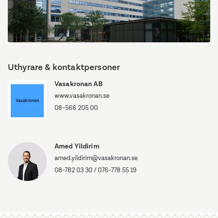
krukväxt.
Fastigheten
på
Uthyrare & kontaktpersoner
Linnégatan
89
Vasakronan AB
B
www.vasakronan.se
08-566 205 00
Amed Yildirim
amed.yildirim@vasakronan.se
08-782 03 30
/
076-778 55 19