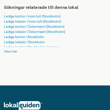
Sökningar relaterade till denna lokal
Lediga kontor i Inom tull (Stockholm)
Lediga lokaler i Inom tull (Stockholm)
Lediga kontor i Östermalm (Stockholm)
Lediga lokaler i Östermalm (Stockholm)
Lediga kontor i Stockholm
Lediga lokaler i Stockholm
Lediga kontor i Stockholms kommun
Visa mer
Lediga lokaler i Stockholms kommun
Lediga kontor i Stockholms län
Lediga lokaler i Stockholms län
Lediga kontor i Svealand
Lediga lokaler i Svealand
Lediga kontor i Sverige
Lediga lokaler i Sverige
Lediga kontor