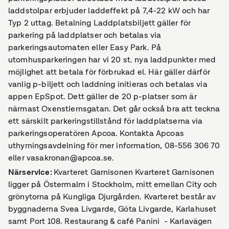
laddstolpar erbjuder laddeffekt på 7,4-22 kW och har
Typ 2 uttag. Betalning Laddplatsbiljett gäller för
parkering på laddplatser och betalas via
parkeringsautomaten eller Easy Park. På
utomhusparkeringen har vi 20 st. nya laddpunkter med
möjlighet att betala för förbrukad el. Här gäller därför
vanlig p-biljett och laddning initieras och betalas via
appen EpSpot. Dett gäller de 20 p-platser som är
närmast Oxenstiernsgatan. Det går också bra att teckna
ett särskilt parkeringstillstånd för laddplatserna via
parkeringsoperatören Apcoa. Kontakta Apcoas
uthyrningsavdelning för mer information, 08-556 306 70
eller vasakronan@apcoa.se.
Närservice
:
Kvarteret Garnisonen Kvarteret Garnisonen
ligger på Östermalm i Stockholm, mitt emellan City och
grönytorna på Kungliga Djurgården. Kvarteret består av
byggnaderna Svea Livgarde, Göta Livgarde, Karlahuset
samt Port 108. Restaurang & café Panini - Karlavägen