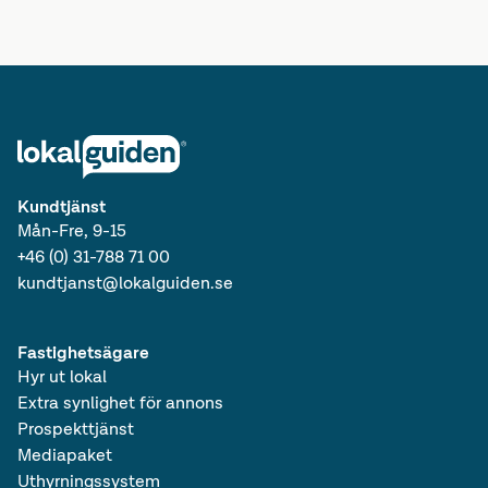
Lediga lokaler i Götaland
Lediga kontor i Sverige
Lediga lokaler i Sverige
Lediga kontor
Kundtjänst
Mån-Fre, 9-15
+46 (0) 31-788 71 00
kundtjanst@lokalguiden.se
Fastighetsägare
Hyr ut lokal
Extra synlighet för annons
Prospekttjänst
Mediapaket
Uthyrningssystem