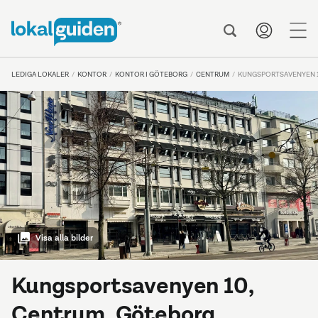
me
LEDIGA LOKALER
KONTOR
KONTOR I GÖTEBORG
CENTRUM
KUNGSPORTSAVENYEN 
Visa alla bilder
Kungsportsavenyen 10,
Centrum, Göteborg