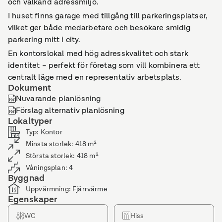
och välkänd adressmiljö.
I huset finns garage med tillgång till parkeringsplatser,
vilket ger både medarbetare och besökare smidig
parkering mitt i city.
En kontorslokal med hög adresskvalitet och stark
identitet – perfekt för företag som vill kombinera ett
centralt läge med en representativ arbetsplats.
Dokument
Nuvarande planlösning
Förslag alternativ planlösning
Lokaltyper
Typ
:
Kontor
Minsta storlek
:
418
m²
Största storlek
:
418
m²
Våningsplan
:
4
Byggnad
Uppvärmning
:
Fjärrvärme
Egenskaper
WC
Hiss