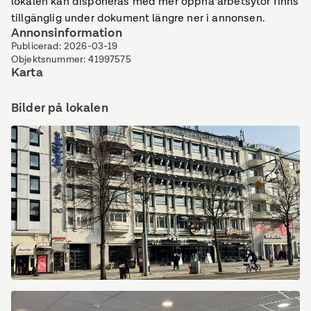
lokalen kan disponeras med mer öppna arbetsytor finns
tillgänglig under dokument längre ner i annonsen.
Annonsinformation
Publicerad
:
2026-03-19
Objektsnummer
:
41997575
Karta
Bilder på lokalen
Kungsportsavenyen