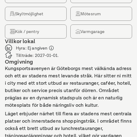
Skyltmöjlighet
Mötesrum
Kök / pentry
Varmgarage
Villkor lokal
Hyra
:
Ej angiven
Tillträde
:
2027-01-01.
Omgivning
Kungsportsavenyen är Göteborgs mest välkända adress
och ett av stadens mest levande stråk. Här sitter ni mitt
i city med ett stort utbud av restauranger, caféer, hotell,
butiker och service precis utanför dörren. Området
präglas av en dynamisk stadspuls och är en naturlig
mötesplats för både näringsliv och kultur.
Läget erbjuder närhet till flera av stadens mest centrala
platser och innerstadens shoppingstråk. I området finns
också ett brett utbud av lunchrestauranger,
träningsanläggningar och hotell, vilket gör vardagen