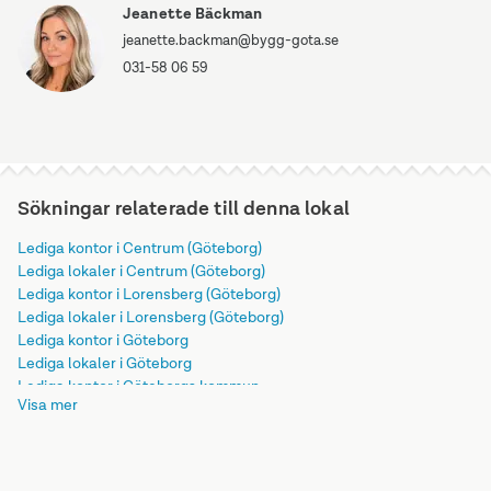
Jeanette Bäckman
jeanette.backman@bygg-gota.se
031-58 06 59
Sökningar relaterade till denna lokal
Lediga kontor i Centrum (Göteborg)
Lediga lokaler i Centrum (Göteborg)
Lediga kontor i Lorensberg (Göteborg)
Lediga lokaler i Lorensberg (Göteborg)
Lediga kontor i Göteborg
Lediga lokaler i Göteborg
Lediga kontor i Göteborgs kommun
Visa mer
Lediga lokaler i Göteborgs kommun
Lediga kontor i Västra Götalands län
Lediga lokaler i Västra Götalands län
Lediga kontor i Götaland