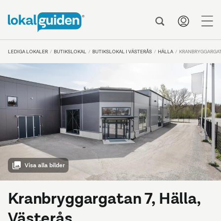
me
LEDIGA LOKALER
BUTIKSLOKAL
BUTIKSLOKAL I VÄSTERÅS
HÄLLA
KRANBRYGGARGAT
Visa alla bilder
Kranbryggargatan 7, Hälla,
Västerås