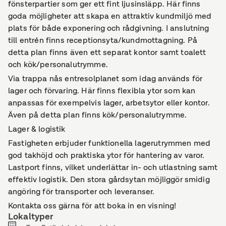
fönsterpartier som ger ett fint ljusinsläpp. Här finns
goda möjligheter att skapa en attraktiv kundmiljö med
plats för både exponering och rådgivning. I anslutning
till entrén finns receptionsyta/kundmottagning. På
detta plan finns även ett separat kontor samt toalett
och kök/personalutrymme.
Via trappa nås entresolplanet som idag används för
lager och förvaring. Här finns flexibla ytor som kan
anpassas för exempelvis lager, arbetsytor eller kontor.
Även på detta plan finns kök/personalutrymme.
Lager & logistik
Fastigheten erbjuder funktionella lagerutrymmen med
god takhöjd och praktiska ytor för hantering av varor.
Lastport finns, vilket underlättar in- och utlastning samt
effektiv logistik. Den stora gårdsytan möjliggör smidig
angöring för transporter och leveranser.
Kontakta oss gärna för att boka in en visning!
Lokaltyper