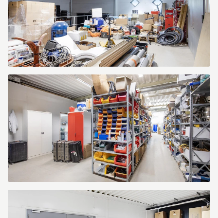
Kranbryggargatan
7
Kranbryggargatan
7