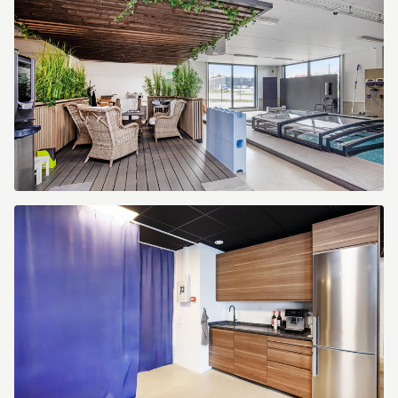
Kranbryggargatan
7
Kranbryggargatan
7