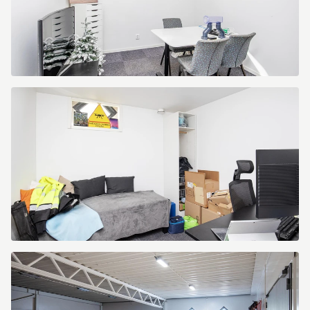
Kranbryggargatan
7
Kranbryggargatan
7