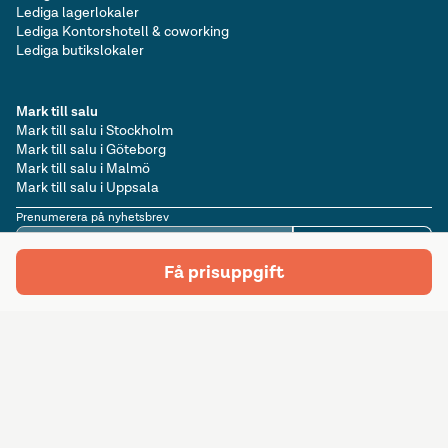
Lediga lagerlokaler
Lediga Kontorshotell & coworking
Lediga butikslokaler
Mark till salu
Mark till salu i Stockholm
Mark till salu i Göteborg
Mark till salu i Malmö
Mark till salu i Uppsala
Prenumerera på nyhetsbrev
Prenumerera
E-postadress
Få prisuppgift
Följ oss på sociala medier
©
2026
Lokalguiden Sverige AB. Götgatan 15, 411 05 Göteborg. Org.nr:
556553-5381. Alla rättigheter förbehållna.
Allmänna villkor
Integritetspolicy
Cookieinformation
Annonseringspolicy