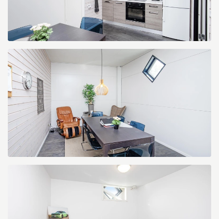
Kranbryggargatan
7
Kranbryggargatan
7