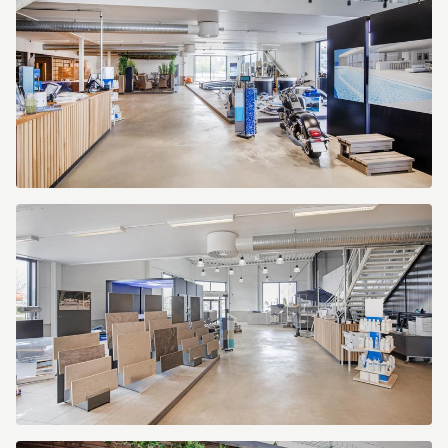
Kranbryggargatan
7