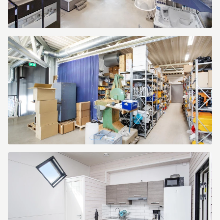
Kranbryggargatan
7
Kranbryggargatan
7