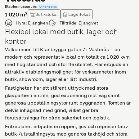
Etableringspartner
Annons plus
1 020
m²
Butikslokal
Lagerlokal
Hyra:
Ej angiven
Tillträde:
Ej angivet
Flexibel lokal med butik, lager och
kontor
Välkommen till Kranbryggargatan 7 i Västerås – en
modern och representativ lokal om totalt ca 1 020 kvm
med hög standard och stor flexibilitet. Här erbjuds en
attraktiv etableringsmöjlighet för verksamheter inom
butik, showroom, lager eller lätt industri.
Fastigheten har ett stilrent uttryck med stora
glaspartier i entrén, god exponering mot väg samt
generösa uppställningsytor runt byggnaden. Tomten är
delvis inhägnad med grind, vilket ger bra
förutsättningar för både säkerhet och logistik.
Entréplanet erbjuder en öppen, ljus och representativ
butik-/utställningsyta med generös takhöjd och stora