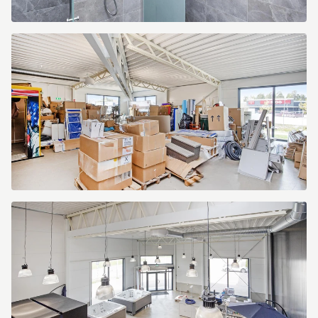
Kranbryggargatan
7
Kranbryggargatan
7