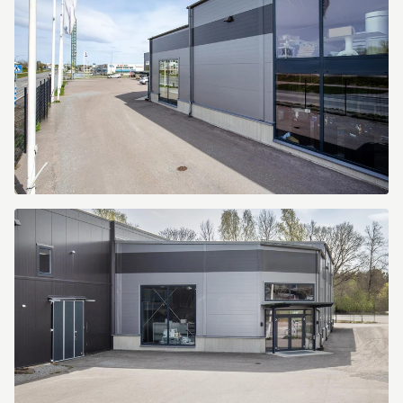
Kranbryggargatan
7
Kranbryggargatan
7