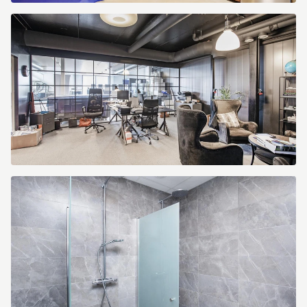
Kranbryggargatan
7
Kranbryggargatan
7