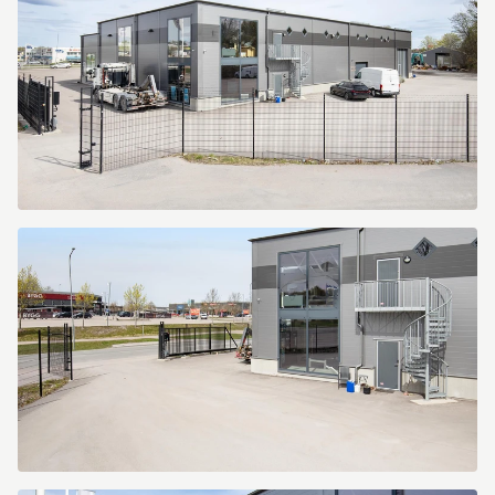
Kranbryggargatan
7