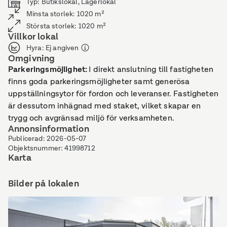
Typ
:
Butikslokal, Lagerlokal
Minsta storlek
:
1020
m²
Största storlek
:
1020
m²
Villkor lokal
Hyra
:
Ej angiven
Omgivning
Parkeringsmöjlighet
:
I direkt anslutning till fastigheten
finns goda parkeringsmöjligheter samt generösa
uppställningsytor för fordon och leveranser. Fastigheten
är dessutom inhägnad med staket, vilket skapar en
trygg och avgränsad miljö för verksamheten.
Annonsinformation
Publicerad
:
2026-05-07
Objektsnummer
:
41998712
Karta
Bilder på lokalen