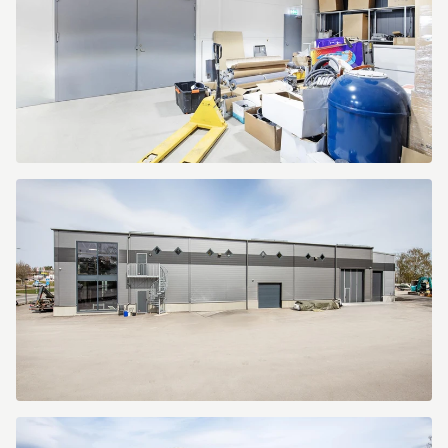
Kranbryggargatan
7
Kranbryggargatan
7