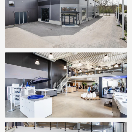
Kranbryggargatan
7
Kranbryggargatan
7