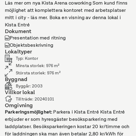
Läs mer om nya Kista Arena coworking Som kund finns
möjlighet att komplettera kontoret med arbetsplatser
mitt i city - läs mer. Boka en visning av denna lokal i
Kista Entré
Dokument
Presentation med ritning
Objektsbeskrivning
Lokaltyper
Typ
:
Kontor
Minsta storlek
:
976
m²
Största storlek
:
976
m²
Byggnad
Byggår
:
2003
Villkor lokal
Tillträde
:
20240101
Omgivning
Parkeringsmöjlighet
:
Parkera i Kista Entré Kista Entré
erbjuder er som hyresgäster besöksparkering med
laddplatser. Besöksparkeringen kostar 20 kr/timme och
för laddningen ska man även betalar 2,80 kr/kWh för