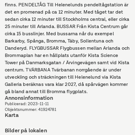
finns. PENDELTÅG Till Helenelunds pendeltågstation är
det en promenad på ca 12 minuter. Med tåget tar det
sedan cirka 12 minuter till Stockholms central, eller cirka
25 minuter till Arlanda. BUSSAR Från Kista Centrum går
cirka 15 busslinjer. Med bussarna når du exempel
Barkarby, Spånga, Bromma, Täby, Sollentuna och
Danderyd. FLYGBUSSAR Flygbussen mellan Arlanda och
Brommaplan har en hållplats utanför Kista Science
Tower på Danmarksgatan / Ärvingevägen samt vid Kista
centrum. TVÄRBANA Tvärbanan norrgående är under
utveckling och sträckningen till Helenelund via Kista
Galleria beräknas vara klar 2027, då spårvägen kommer
gå bland annat till Bromma flygplats.
Annonsinformation
Publicerad
:
2023-11-11
Objektsnummer
:
41924781
Karta
Bilder på lokalen