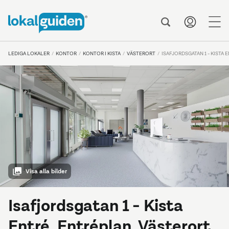
me
LEDIGA LOKALER
KONTOR
KONTOR I KISTA
VÄSTERORT
ISAFJORDSGATAN 1 - KISTA 
Visa alla bilder
Isafjordsgatan 1 - Kista
Entré, Entréplan, Västerort,