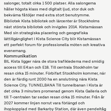
salonger, totalt cirka 1 500 platser. Alla salongerna
håller högsta klass med digitalt ljud, stor duk och
bekväma fåtöljer med extra stort benutrymme.
Bibliotek Kista bibliotek och lärcenter är Stockholms
näst största bibliotek och invigdes 2014. Kistamässan
Med sin strategiska placering och geografiska
lättillgänglighet i Kista Science City blir Kistamässan
ett perfekt forum för professionella möten och kreativa
evenemang.
Kommunikation
BIL Kista ligger nära de stora trafiklederna med smidig
access till E4:an och E18. Till centrala Stockholm tar
resan cirka 15 minuter. Förbifart Stockholm kommer, när
den är färdig runt 2030 ha en anslutning nära Kista
Science City. TUNNELBANA Till tunnelbanan i Kista är
det cirka 3 minuters promenad genom Kista Galleria och
till T-centralen tar sedan resan cirka 15 minuter. Från år
2027 kommer linjen norrut vara förlängd och
ihopkopplad med Barkarby Station, där även pendeltåg