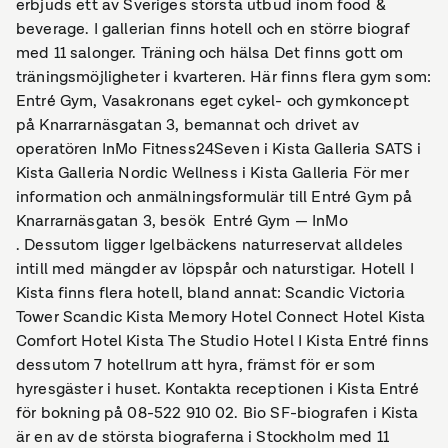
erbjuds ett av Sveriges största utbud inom food &
beverage. I gallerian finns hotell och en större biograf
med 11 salonger. Träning och hälsa Det finns gott om
träningsmöjligheter i kvarteren. Här finns flera gym som:
Entré Gym, Vasakronans eget cykel- och gymkoncept
på Knarrarnäsgatan 3, bemannat och drivet av
operatören InMo Fitness24Seven i Kista Galleria SATS i
Kista Galleria Nordic Wellness i Kista Galleria För mer
information och anmälningsformulär till Entré Gym på
Knarrarnäsgatan 3, besök Entré Gym — InMo
. Dessutom ligger Igelbäckens naturreservat alldeles
intill med mängder av löpspår och naturstigar. Hotell I
Kista finns flera hotell, bland annat: Scandic Victoria
Tower Scandic Kista Memory Hotel Connect Hotel Kista
Comfort Hotel Kista The Studio Hotel I Kista Entré finns
dessutom 7 hotellrum att hyra, främst för er som
hyresgäster i huset. Kontakta receptionen i Kista Entré
för bokning på 08-522 910 02. Bio SF-biografen i Kista
är en av de största biograferna i Stockholm med 11