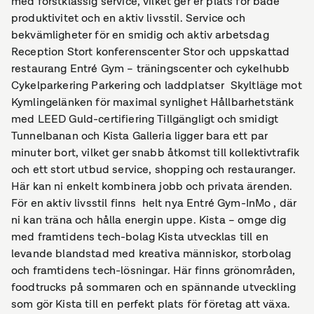
med förstklassig service, vilket ger er plats för både
produktivitet och en aktiv livsstil. Service och
bekvämligheter för en smidig och aktiv arbetsdag
Reception Stort konferenscenter Stor och uppskattad
restaurang Entré Gym – träningscenter och cykelhubb
Cykelparkering Parkering och laddplatser Skyltläge mot
Kymlingelänken för maximal synlighet Hållbarhetstänk
med LEED Guld-certifiering Tillgängligt och smidigt
Tunnelbanan och Kista Galleria ligger bara ett par
minuter bort, vilket ger snabb åtkomst till kollektivtrafik
och ett stort utbud service, shopping och restauranger.
Här kan ni enkelt kombinera jobb och privata ärenden.
För en aktiv livsstil finns helt nya Entré Gym-InMo , där
ni kan träna och hålla energin uppe. Kista – omge dig
med framtidens tech-bolag Kista utvecklas till en
levande blandstad med kreativa människor, storbolag
och framtidens tech-lösningar. Här finns grönområden,
foodtrucks på sommaren och en spännande utveckling
som gör Kista till en perfekt plats för företag att växa.