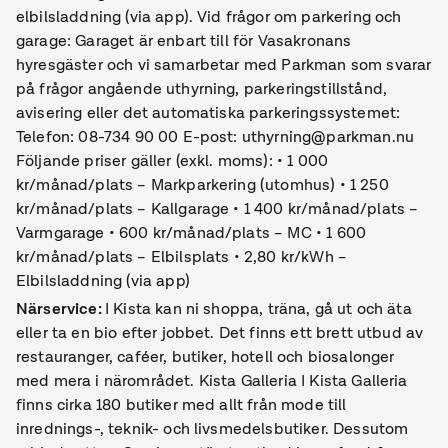
elbilsladdning (via app). Vid frågor om parkering och
garage: Garaget är enbart till för Vasakronans
hyresgäster och vi samarbetar med Parkman som svarar
på frågor angående uthyrning, parkeringstillstånd,
avisering eller det automatiska parkeringssystemet:
Telefon: 08-734 90 00 E-post: uthyrning@parkman.nu
Följande priser gäller (exkl. moms): • 1 000
kr/månad/plats – Markparkering (utomhus) • 1 250
kr/månad/plats – Kallgarage • 1 400 kr/månad/plats –
Varmgarage • 600 kr/månad/plats – MC • 1 600
kr/månad/plats – Elbilsplats • 2,80 kr/kWh –
Elbilsladdning (via app)
Närservice
:
I Kista kan ni shoppa, träna, gå ut och äta
eller ta en bio efter jobbet. Det finns ett brett utbud av
restauranger, caféer, butiker, hotell och biosalonger
med mera i närområdet. Kista Galleria I Kista Galleria
finns cirka 180 butiker med allt från mode till
inrednings-, teknik- och livsmedelsbutiker. Dessutom