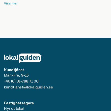
Visa mer
Lediga lokaler i Stockholms län
Lediga kontor i Svealand
Lediga lokaler i Svealand
Lediga kontor i Sverige
Lediga lokaler i Sverige
Lediga kontor
Kundtjänst
Mån-Fre, 9-15
+46 (0) 31-788 71 00
kundtjanst@lokalguiden.se
Fastighetsägare
Hyr ut lokal