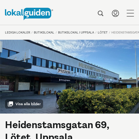
me
LEDIGA LOKALER
BUTIKSLOKAL
BUTIKSLOKAL I UPPSALA
LÖTET
HEIDENSTAMSGATA
Visa alla bilder
Heidenstamsgatan 69,
Lötet, Uppsala