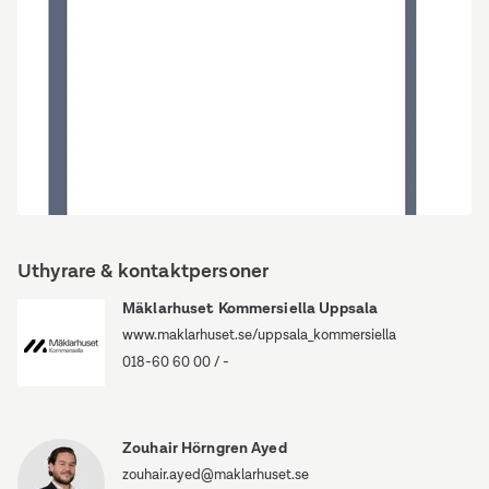
69
Heidenstamsgatan
69
Uthyrare & kontaktpersoner
Mäklarhuset Kommersiella Uppsala
www.maklarhuset.se/uppsala_kommersiella
018-60 60 00
/
-
Zouhair Hörngren Ayed
zouhair.ayed@maklarhuset.se