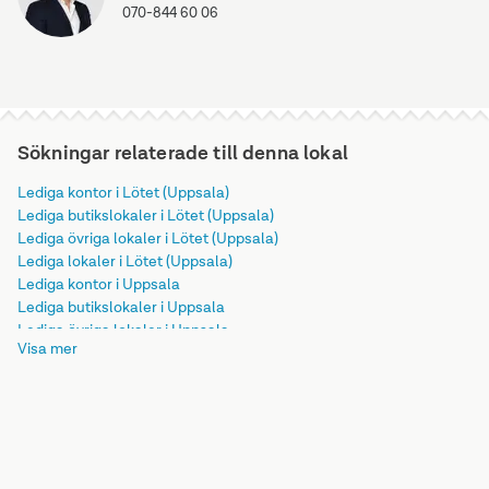
070-844 60 06
Sökningar relaterade till denna lokal
Lediga kontor i Lötet (Uppsala)
Lediga butikslokaler i Lötet (Uppsala)
Lediga övriga lokaler i Lötet (Uppsala)
Lediga lokaler i Lötet (Uppsala)
Lediga kontor i Uppsala
Lediga butikslokaler i Uppsala
Lediga övriga lokaler i Uppsala
Visa mer
Lediga lokaler i Uppsala
Lediga kontor i Uppsala kommun
Lediga butikslokaler i Uppsala kommun
Lediga övriga lokaler i Uppsala kommun
Lediga lokaler i Uppsala kommun
Lediga kontor i Uppsala län