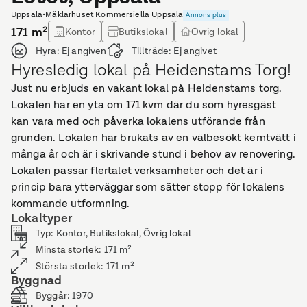
Uppsala
•
Mäklarhuset Kommersiella Uppsala
Annons plus
171
m²
Kontor
Butikslokal
Övrig lokal
Hyra:
Ej angiven
Tillträde:
Ej angivet
Hyresledig lokal på Heidenstams Torg!
Just nu erbjuds en vakant lokal på Heidenstams torg.
Lokalen har en yta om 171 kvm där du som hyresgäst
kan vara med och påverka lokalens utförande från
grunden. Lokalen har brukats av en välbesökt kemtvätt i
många år och är i skrivande stund i behov av renovering.
Lokalen passar flertalet verksamheter och det är i
princip bara ytterväggar som sätter stopp för lokalens
kommande utformning.
Lokaltyper
Typ
:
Kontor, Butikslokal, Övrig lokal
Minsta storlek
:
171
m²
Största storlek
:
171
m²
Byggnad
Byggår
:
1970