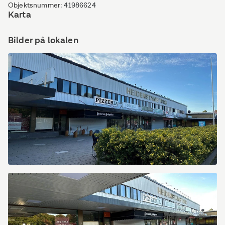
Objektsnummer
:
41986624
Karta
Bilder på lokalen
Heidenstamsgatan
69