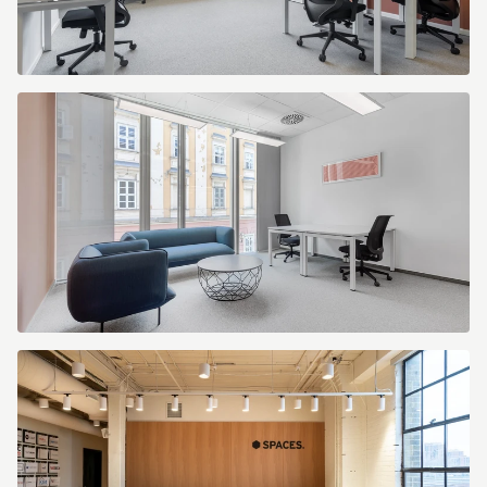
Office
(Копировать).jpg
Spaces
La
Rocade
5785
Rabat
Morocco
Large
Office
(Копировать).jpg
Signature
Szervita
Square
5134
Budapest
Hungary