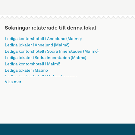
Sökningar relaterade till denna lokal
Lediga kontorshotell i Annelund (Malmö)
Lediga lokaler i Annelund (Malmö)
Lediga kontorshotell i Södra Innerstaden (Malmö)
Lediga lokaler i Södra Innerstaden (Malmö)
Lediga kontorshotell i Malmö
Lediga lokaler i Malmö
Lediga kontorshotell i Malmö kommun
Visa mer
Lediga lokaler i Malmö kommun
Lediga kontorshotell i Skåne län
Lediga lokaler i Skåne län
Lediga kontorshotell i Götaland
Lediga lokaler i Götaland
Lediga kontorshotell i Sverige
Lediga lokaler i Sverige
Lediga kontorshotell