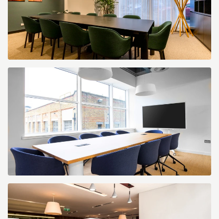
Greenville
USA
Business
Lounge.jpg
Spaces
Collingwood
5501
Melbourne
Australia
Large
Conference
Room
1.jpg
Spaces
Kensington
Village
5753