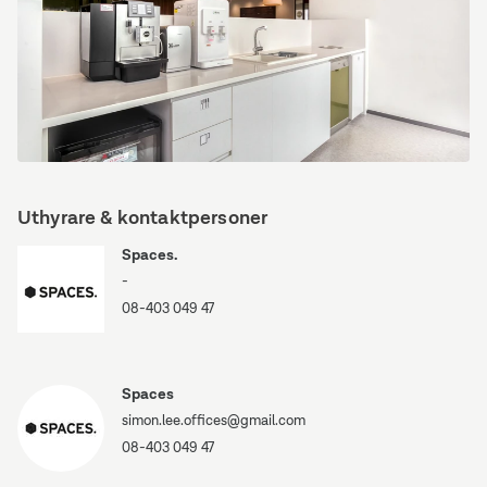
London
UK
Large
Conference
Room
(Копировать).jpg
Küche
2.jpeg
Uthyrare & kontaktpersoner
Spaces.
-
08-403 049 47
Spaces
simon.lee.offices@gmail.com
08-403 049 47