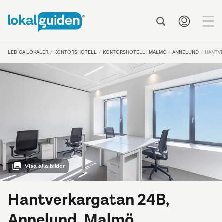
me
LEDIGA LOKALER
KONTORSHOTELL
KONTORSHOTELL I MALMÖ
ANNELUND
HANTV
Visa alla bilder
Hantverkargatan 24B,
Annelund, Malmö