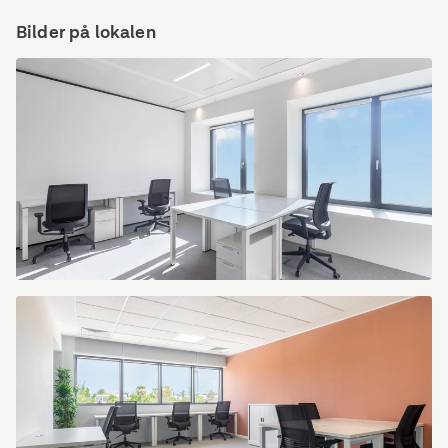
Bilder på lokalen
Spaces
Place
de
la
Gare
5383
Luxembourg