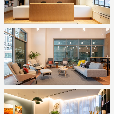
Small
Office
(Копировать).jpg
b3b11098-
dd51-
45b0-
aee9-
0621d3649aa8.jpg
Spaces
Greenville
Falls
Tower
4894