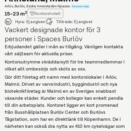
Arlöv, Burlöv, Södra Innerstaden
•
Spaces.
Annons max
15–23
m²
Kontorshotell
Hyra:
Ej angiven
Tillträde:
Ej angivet
Vackert designade kontor för 3
personer i Spaces Burlöv
Erbjudandet gäller i mån av tillgång. Vänligen kontakta
vårt säljteam för aktuella priser.
Kontorsutrymme skräddarsytt för tre teammedlemmar i
vilket allt ombesörjs och sköts av oss.
Gör ditt företag ett namn med kontorslokaler i Arlöv,
Malmö. Drivet av varvsindustri, byggindustri och nya
bioteknikföretag är Malmö en av Sveriges snabbast
växande städer. Kunder och kollegor kan enkelt pendla
till din arbetsplats. Kontoret ligger en kort promenad
från Busshållplatsen Burlöv Center och Burlövs
Tågstation, som har en direktlänk till Köpenhamn. De i
närheten kan också dra nytta av 410 km cykelvägar som