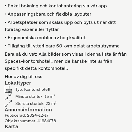
• Enkel bokning och kontohantering via vår app
• Anpassningsbara och flexibla layouter
• Arbetsplatser som skalas upp och byts ut när ditt
företag växer eller flyttar
• Ergonomiska möbler av hög kvalitet
• Tillgång till ytterligare 60 kvm delat arbetsutrymme
Bara så du vet: Alla bilder som visas i denna lista är från
Spaces-kontorshotell, men de kanske inte är från
specifikt detta kontorshotell.
Hör av dig till oss
Lokaltyper
Typ
:
Kontorshotell
Minsta storlek
:
15
m²
Största storlek
:
23
m²
Annonsinformation
Publicerad
:
2024-12-17
Objektsnummer
:
41984078
Karta