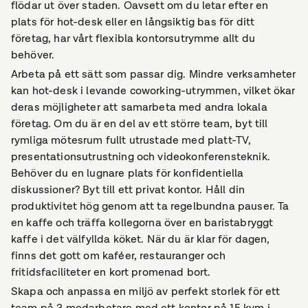
flödar ut över staden. Oavsett om du letar efter en
plats för hot-desk eller en långsiktig bas för ditt
företag, har vårt flexibla kontorsutrymme allt du
behöver.
Arbeta på ett sätt som passar dig. Mindre verksamheter
kan hot-desk i levande coworking-utrymmen, vilket ökar
deras möjligheter att samarbeta med andra lokala
företag. Om du är en del av ett större team, byt till
rymliga mötesrum fullt utrustade med platt-TV,
presentationsutrustning och videokonferensteknik.
Behöver du en lugnare plats för konfidentiella
diskussioner? Byt till ett privat kontor. Håll din
produktivitet hög genom att ta regelbundna pauser. Ta
en kaffe och träffa kollegorna över en baristabryggt
kaffe i det välfyllda köket. När du är klar för dagen,
finns det gott om kaféer, restauranger och
fritidsfaciliteter en kort promenad bort.
Skapa och anpassa en miljö av perfekt storlek för ett
team på 3 medarbetare med ett kontor på 15 kvm i