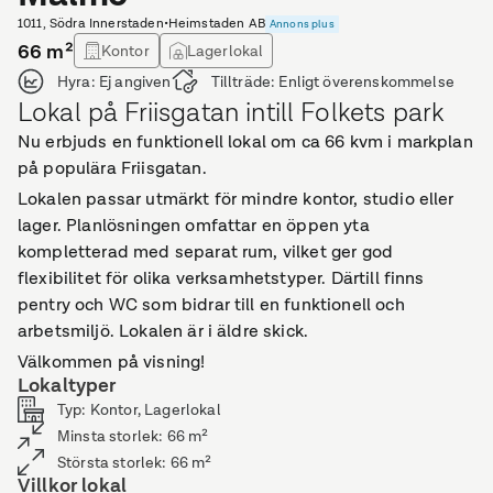
1011, Södra Innerstaden
•
Heimstaden AB
Annons plus
66
m²
Kontor
Lagerlokal
Hyra:
Ej angiven
Tillträde:
Enligt överenskommelse
Lokal på Friisgatan intill Folkets park
Nu erbjuds en funktionell lokal om ca 66 kvm i markplan
på populära Friisgatan.
Lokalen passar utmärkt för mindre kontor, studio eller
lager. Planlösningen omfattar en öppen yta
kompletterad med separat rum, vilket ger god
flexibilitet för olika verksamhetstyper. Därtill finns
pentry och WC som bidrar till en funktionell och
arbetsmiljö. Lokalen är i äldre skick.
Välkommen på visning!
Lokaltyper
Typ
:
Kontor, Lagerlokal
Minsta storlek
:
66
m²
Största storlek
:
66
m²
Villkor lokal