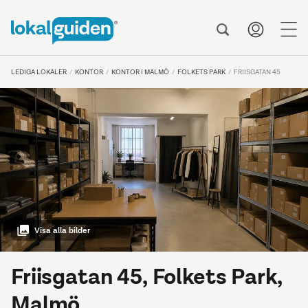
me
LEDIGA LOKALER
KONTOR
KONTOR I MALMÖ
FOLKETS PARK
FRIISGATAN 45
Visa alla bilder
Friisgatan 45, Folkets Park,
Malmö