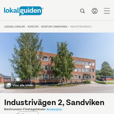
me
LEDIGA LOKALER
KONTOR
KONTOR I SANDVIKEN
INDUSTRIVÄGEN 2
Visa alla bilder
Industrivägen 2, Sandviken
Bredmossen
•
Företagslokaler
Annons plus