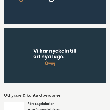
Industrivägen
2
Industrivägen
2
Uthyrare & kontaktpersoner
Företagslokaler
www.foretagslokaler.se