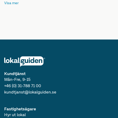
Visa mer
Lediga lokaler i Norrland
Lediga kontor i Sverige
Lediga lokaler i Sverige
Lediga kontor
Kundtjänst
Mån-Fre, 9-15
+46 (0) 31-788 71 00
kundtjanst@lokalguiden.se
Fastighetsägare
Hyr ut lokal