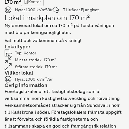
170
m²
Kontor
Hyra:
1000 kr/m²/år
Tillträde:
Ej angivet
Lokal i markplan om 170 m²
Nyrenoverad lokal om ca 170 m² på första våningen
med bra parkeringsmöjligheter.
Väl mött och välkommen på visning!
Lokaltyper
Typ
:
Kontor
Minsta storlek
:
170
m²
Största storlek
:
170
m²
Villkor lokal
Hyra
:
1000 kr/m²/år
Övrig information
Företagslokaler är ett fastighetsbolag som är
verksamma inom Fastighetsutveckling och förvaltning.
Verksamhetsområdet sträcker sig från Sundsvall i norr
till Karlskrona i söder. Företagslokalers främsta uppgift
är att förvalta och förädla fastigheterna och
tillsammans skapa en god och framgångsrik relation