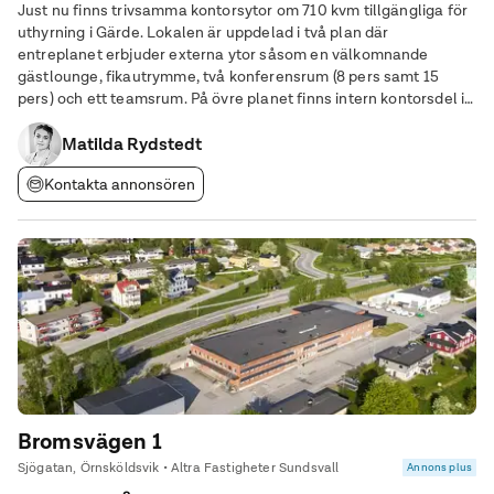
Just nu finns trivsamma kontorsytor om 710 kvm tillgängliga för
uthyrning i Gärde. Lokalen är uppdelad i två plan där
entreplanet erbjuder externa ytor såsom en välkomnande
gästlounge, fikautrymme, två konferensrum (8 pers samt 15
pers) och ett teamsrum. På övre planet finns intern kontorsdel i
öppen planlösning med plats för omkring 36 arbetsplatser, fem
stycken teamsrum och ett konferensrum
Matilda Rydstedt
Kontakta annonsören
Bromsvägen 1
Sjögatan, Örnsköldsvik • Altra Fastigheter Sundsvall
Annons plus