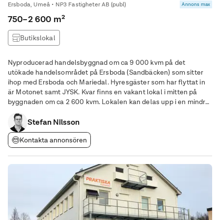
Ersboda, Umeå • NP3 Fastigheter AB (publ)
Annons max
750–2 600 m²
Butikslokal
Nyproducerad handelsbyggnad om ca 9 000 kvm på det
utökade handelsområdet på Ersboda (Sandbäcken) som sitter
ihop med Ersboda och Mariedal. Hyresgäster som har flyttat in
är Motonet samt JYSK. Kvar finns en vakant lokal i mitten på
byggnaden om ca 2 600 kvm. Lokalen kan delas upp i en mindre
lokal på ca 750 kvm respektive en större på ca 1850 kvm.
Stefan Nilsson
Kontakta annonsören