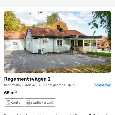
Regementsvägen 2
Södermalm, Sundsvall • NP3 Fastigheter AB (publ)
Annons max
65 m²
Kontor
Studio / atlejé