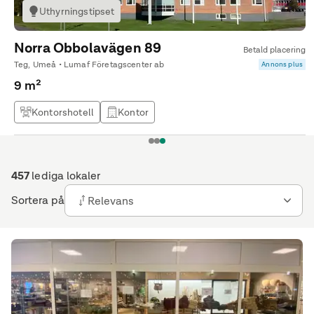
Uthyrningstipset
Norra Obbolavägen 89
Betald placering
Teg, Umeå • Lumaf Företagscenter ab
Annons plus
9 m²
Kontorshotell
Kontor
1
2
3
457
lediga lokaler
Sortera på
Relevans