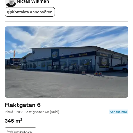
Niclas Wikman
Kontakta annonsören
Fläktgatan 6
Piteå • NP3 Fastigheter AB (publ)
Annons max
345 m²
Butikslokal