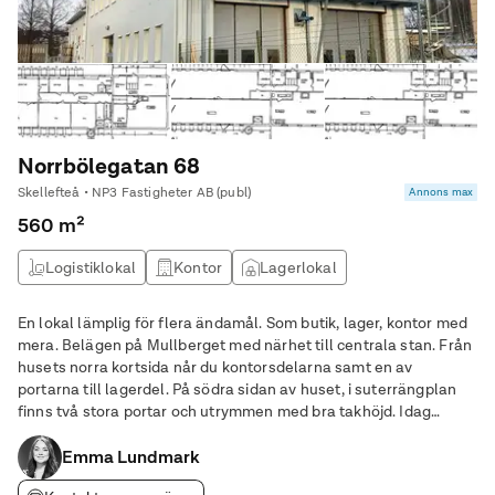
Norrbölegatan 68
Skellefteå • NP3 Fastigheter AB (publ)
Annons max
560 m²
Logistiklokal
Kontor
Lagerlokal
Produktionslokal
En lokal lämplig för flera ändamål. Som butik, lager, kontor med
mera. Belägen på Mullberget med närhet till centrala stan. Från
husets norra kortsida når du kontorsdelarna samt en av
portarna till lagerdel. På södra sidan av huset, i suterrängplan
finns två stora portar och utrymmen med bra takhöjd. Idag
uppdelat i två fack med möjlighet att öppna upp utrymmet. Bra
markyta med skärmtak på
Emma Lundmark