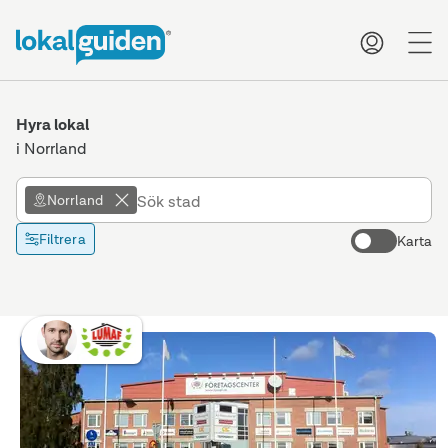
me
Hyra lokal
i Norrland
Norrland
Filtrera
Karta