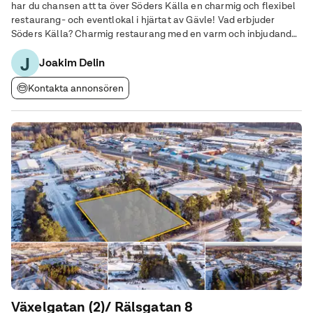
har du chansen att ta över Söders Källa en charmig och flexibel
restaurang- och eventlokal i hjärtat av Gävle! Vad erbjuder
Söders Källa? Charmig restaurang med en varm och inbjudande
miljö perfekt för allt från intima middagar till större sällskap.
J
Fullutrustat kök Ett
Joakim Delin
Kontakta annonsören
Växelgatan (2)/ Rälsgatan 8