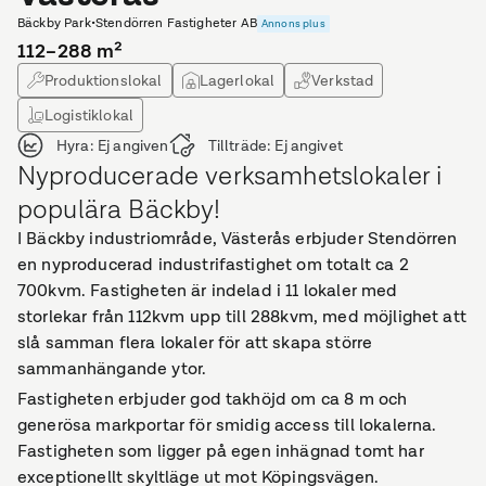
Bäckby Park
•
Stendörren Fastigheter AB
Annons plus
112–288
m²
Produktionslokal
Lagerlokal
Verkstad
Logistiklokal
Hyra:
Ej angiven
Tillträde:
Ej angivet
Nyproducerade verksamhetslokaler i
populära Bäckby!
I Bäckby industriområde, Västerås erbjuder Stendörren
en nyproducerad industrifastighet om totalt ca 2
700kvm. Fastigheten är indelad i 11 lokaler med
storlekar från 112kvm upp till 288kvm, med möjlighet att
slå samman flera lokaler för att skapa större
sammanhängande ytor.
Fastigheten erbjuder god takhöjd om ca 8 m och
generösa markportar för smidig access till lokalerna.
Fastigheten som ligger på egen inhägnad tomt har
exceptionellt skyltläge ut mot Köpingsvägen.