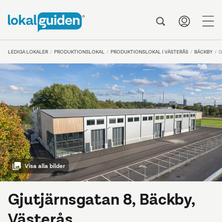
me
LEDIGA LOKALER
PRODUKTIONSLOKAL
PRODUKTIONSLOKAL I VÄSTERÅS
BÄCKBY
G
Visa alla bilder
Gjutjärnsgatan 8, Bäckby,
Västerås