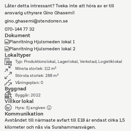
Låter detta intressant? Tveka inte att höra av er till
ansvarig uthyrare Gino Ghasemi!
gino.ghasemi@stendorren.se
070-144 77 32
Dokument
Planritning Hjulsmeden lokal 1
Planritning Hjulsmeden lokal 2
Lokaltyper
Typ
:
Produktionslokal, Lagerlokal, Verkstad, Logistiklokal
Minsta storlek
:
112
m²
Största storlek
:
288
m²
Våningsplan
:
0
Byggnad
Byggår
:
2022
Villkor lokal
Hyra
:
Ej angiven
Kommunikation
Avståndet till närmaste avfart till E18 är endast cirka 1,5
kilometer och nås via Surahammarsvägen.