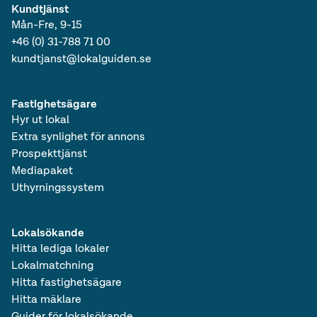
Kundtjänst
Lediga produktionslokaler i Svealand
Mån-Fre, 9-15
Lediga lagerlokaler i Svealand
+46 (0) 31-788 71 00
Lediga verkstäder i Svealand
kundtjanst@lokalguiden.se
Lediga logistiklokaler i Svealand
Lediga lokaler i Svealand
Lediga produktionslokaler i Sverige
Fastighetsägare
Lediga lagerlokaler i Sverige
Hyr ut lokal
Lediga verkstäder i Sverige
Lediga logistiklokaler i Sverige
Extra synlighet för annons
Lediga lokaler i Sverige
Prospekttjänst
Lediga produktionslokaler
Mediapaket
Lediga lagerlokaler
Uthyrningssystem
Lediga verkstäder
Lediga logistiklokaler
Lokalsökande
Hitta lediga lokaler
Lokalmatchning
Hitta fastighetsägare
Hitta mäklare
Guider för lokalsökande