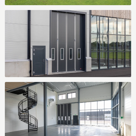
DJI_0002
275A6833