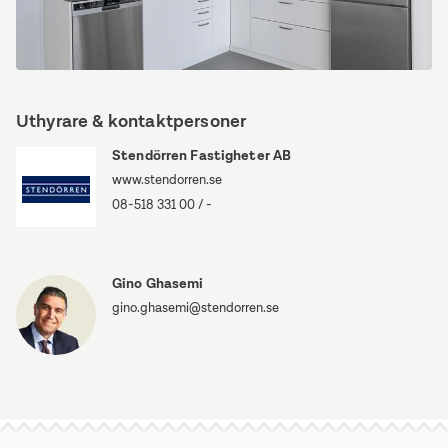
LC7A7083
Uthyrare & kontaktpersoner
Stendörren Fastigheter AB
www.stendorren.se
08-518 331 00
/
-
Gino Ghasemi
gino.ghasemi@stendorren.se