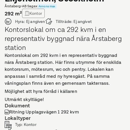
Årstaberg
•
AB Sagax
Annons max
292
m²
Kontor
Hyra:
Ej angiven
Tillträde:
Ej angivet
Kontorslokal om ca 292 kvm i en
representativ byggnad nära Årstaberg
station
Kontorslokal om 292 kvm i en representativ byggnad
nära Årstaberg station. Här finns utrymme för enskilda
kontorsrum, mötesrum, wc och pentry. Lokalen kan
anpassas i samråd med ny hyresgäst. På samma
våningsplan finns även en gemensam takterrass.
Möjlighet att hyra förråd i källaren
Utmärkt skyltläge!
Dokument
Ritning Upplagsvägen 1 292 kvm
Lokaltyper
Typ
:
Kontor