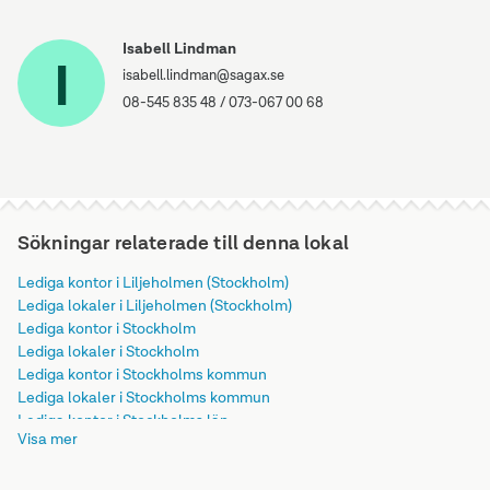
Isabell Lindman
I
isabell.lindman@sagax.se
08-545 835 48
/
073-067 00 68
Sökningar relaterade till denna lokal
Lediga kontor i Liljeholmen (Stockholm)
Lediga lokaler i Liljeholmen (Stockholm)
Lediga kontor i Stockholm
Lediga lokaler i Stockholm
Lediga kontor i Stockholms kommun
Lediga lokaler i Stockholms kommun
Lediga kontor i Stockholms län
Visa mer
Lediga lokaler i Stockholms län
Lediga kontor i Svealand
Lediga lokaler i Svealand