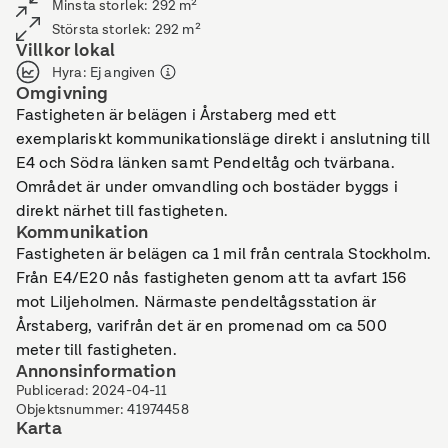
Minsta storlek
:
292
m²
Största storlek
:
292
m²
Villkor lokal
Hyra
:
Ej angiven
Omgivning
Fastigheten är belägen i Årstaberg med ett
exemplariskt kommunikationsläge direkt i anslutning till
E4 och Södra länken samt Pendeltåg och tvärbana.
Området är under omvandling och bostäder byggs i
direkt närhet till fastigheten.
Kommunikation
Fastigheten är belägen ca 1 mil från centrala Stockholm.
Från E4/E20 nås fastigheten genom att ta avfart 156
mot Liljeholmen. Närmaste pendeltågsstation är
Årstaberg, varifrån det är en promenad om ca 500
meter till fastigheten.
Annonsinformation
Publicerad
:
2024-04-11
Objektsnummer
:
41974458
Karta