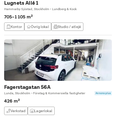
Lugnets Allé 1
Hammarby Sjöstad, Stockholm • Lundberg & Kock
705–1 105 m²
Kontor
Övrig lokal
Studio / atlejé
Utbildningslokal
Fagerstagatan 56A
Lunda, Stockholm • Företag & Kommersiella fastigheter
Annons plus
426 m²
Verkstad
Lagerlokal