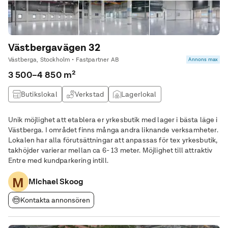
Västbergavägen 32
Västberga, Stockholm • Fastpartner AB
Annons max
3 500–4 850 m²
Butikslokal
Verkstad
Lagerlokal
Produktionslokal
Unik möjlighet att etablera er yrkesbutik med lager i bästa läge i
Västberga. I området finns många andra liknande verksamheter.
Lokalen har alla förutsättningar att anpassas för tex yrkesbutik,
takhöjder varierar mellan ca 6- 13 meter. Möjlighet till attraktiv
Entre med kundparkering intill.
M
Michael Skoog
Kontakta annonsören