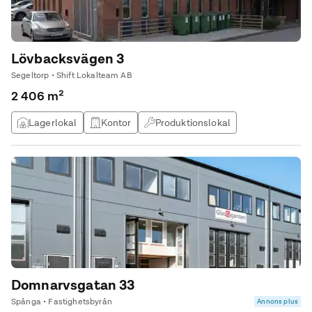
Lövbacksvägen 3
Segeltorp • Shift Lokalteam AB
2 406 m²
Lagerlokal
Kontor
Produktionslokal
Övrig lokal
Domnarvsgatan 33
Spånga • Fastighetsbyrån
Annons plus