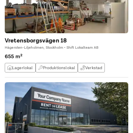
Vretensborgsvägen 18
Hägersten-Liljeholmen, Stockholm • Shift Lokalteam AB
655 m²
Lagerlokal
Produktionslokal
Verkstad
Träningslokal / gym