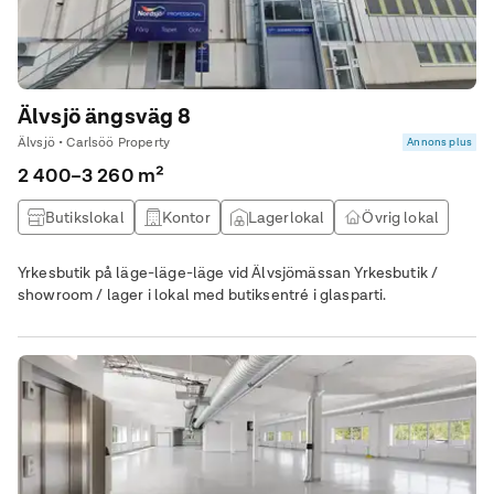
Älvsjö ängsväg 8
Älvsjö • Carlsöö Property
Annons plus
2 400–3 260 m²
Butikslokal
Kontor
Lagerlokal
Övrig lokal
Yrkesbutik på läge-läge-läge vid Älvsjömässan Yrkesbutik /
showroom / lager i lokal med butiksentré i glasparti.