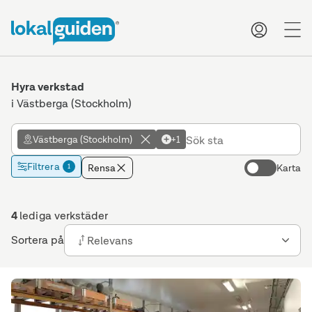
me
Hyra verkstad
i Västberga (Stockholm)
Västberga (Stockholm)
+1
Filtrera
Rensa
Karta
1
4
lediga verkstäder
Sortera på
Relevans