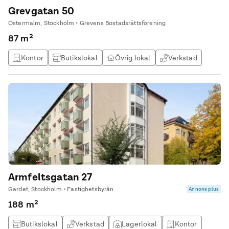
Grevgatan 50
Östermalm, Stockholm • Grevens Bostadsrättsförening
87 m²
Kontor
Butikslokal
Övrig lokal
Verkstad
Armfeltsgatan 27
Gärdet, Stockholm • Fastighetsbyrån
Annons plus
188 m²
Butikslokal
Verkstad
Lagerlokal
Kontor