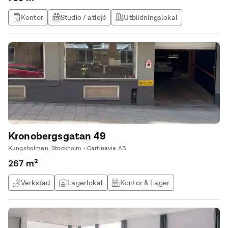
Kontor
Studio / atlejé
Utbildningslokal
Produktionslokal
Kronobergsgatan 49
Kungsholmen, Stockholm • Cartinavia AB
267 m²
Verkstad
Lagerlokal
Kontor & Lager