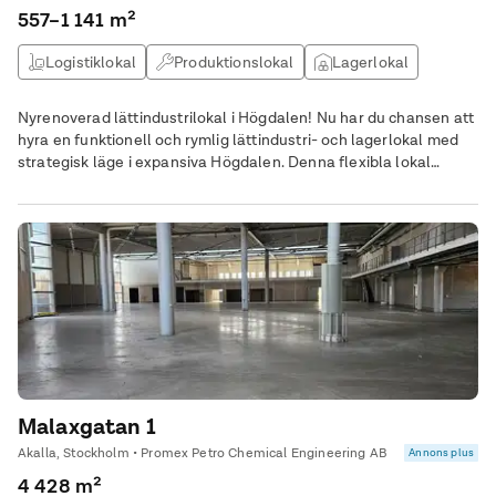
557–1 141 m²
Logistiklokal
Produktionslokal
Lagerlokal
Verkstad
Nyrenoverad lättindustrilokal i Högdalen! Nu har du chansen att
hyra en funktionell och rymlig lättindustri- och lagerlokal med
strategisk läge i expansiva Högdalen. Denna flexibla lokal
erbjuder ett komplett utrymme för din verksamhet med allt från
lager- och lättindustridelar, kontorsutrymmen och
bekvämligheter för personalen. Denna lokal är utmärkt för
företag inom lättindustri, lager, distribution eller liknande
verksamheter som söker moderna, praktiska och tillgängliga
utrymmen.
Malaxgatan 1
Akalla, Stockholm • Promex Petro Chemical Engineering AB
Annons plus
4 428 m²