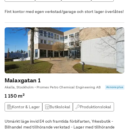
Fint kontor med egen verkstad/garage och stort lager överlåtes!
Malaxgatan 1
Akalla, Stockholm • Promex Petro Chemical Engineering AB
Annons plus
1 150 m²
Kontor & Lager
Butikslokal
Produktionslokal
Lagerlokal
Utmärkt läge invid E4 och framtida förbifarten, Yrkesbutik -
Bilhandel med tillhörande verkstad - Lager med tillhörande