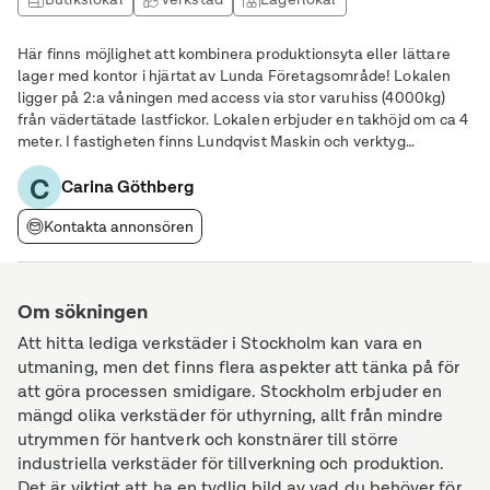
Produktionslokal
Här finns möjlighet att kombinera produktionsyta eller lättare
lager med kontor i hjärtat av Lunda Företagsområde! Lokalen
ligger på 2:a våningen med access via stor varuhiss (4000kg)
från vädertätade lastfickor. Lokalen erbjuder en takhöjd om ca 4
meter. I fastigheten finns Lundqvist Maskin och verktyg
(Yrkesbutik) samt en padelhall. Här finns det även flera
C
restauranger i närområdet.
Carina Göthberg
Kontakta annonsören
Om sökningen
Att hitta lediga verkstäder i Stockholm kan vara en
utmaning, men det finns flera aspekter att tänka på för
att göra processen smidigare. Stockholm erbjuder en
mängd olika verkstäder för uthyrning, allt från mindre
utrymmen för hantverk och konstnärer till större
industriella verkstäder för tillverkning och produktion.
Det är viktigt att ha en tydlig bild av vad du behöver för