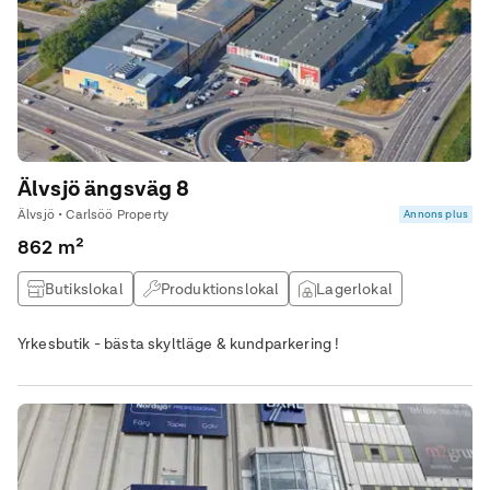
Älvsjö ängsväg 8
Älvsjö • Carlsöö Property
Annons plus
862 m²
Butikslokal
Produktionslokal
Lagerlokal
Övrig lokal
Yrkesbutik - bästa skyltläge & kundparkering !