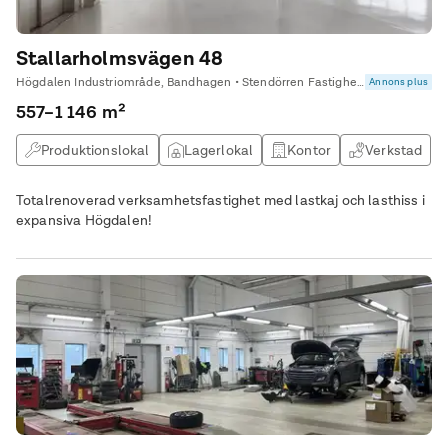
Stallarholmsvägen 48
Högdalen Industriområde, Bandhagen • Stendörren Fastigheter AB
Annons plus
557–1 146 m²
Produktionslokal
Lagerlokal
Kontor
Verkstad
Totalrenoverad verksamhetsfastighet med lastkaj och lasthiss i
expansiva Högdalen!